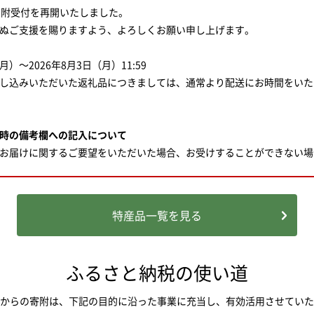
り寄附受付を再開いたしました。
ぬご支援を賜りますよう、よろしくお願い申し上げます。
月）～2026年8月3日（月）11:59
にお申し込みいただいた返礼品につきましては、通常より配送にお時間をい
時の備考欄への記入について
お届けに関するご要望をいただいた場合、お受けすることができない場
に関するご要望は下記（電話・メール）にてお問い合わせいただくよう
＝＝＝＝＝＝＝＝＝＝＝＝＝
特産品一覧を見る
ター
ふるさと納税の使い道
aq.furu-po.com/
/1～1/3は休業）
からの寄附は、下記の目的に沿った事業に充当し、有効活用させていた
＝＝＝＝＝＝＝＝＝＝＝＝＝