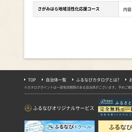
さがみはら地域活性化応援コース
内
◆相模原市「ふるさと納税」
相模原市は、令和7年9月2
総務大臣の指定により、相模
TOP
自治体一覧
ふるなびカタログとは?
※カタログポイントは一部有効期限のある自治体がございます。予めご確
ふるなびオリジナルサービス