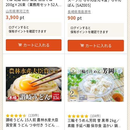
スープ付 ちゃんぽん 4食 / ちゃん
200g×26束（業務用セット52人
ぽん [SAZ005]
前）013-F-AB001
山形県寒河江市
長崎県南島原市
3,900
pt
900
pt
ログインすると
ログインすると
保有ポイントを確認できます
保有ポイントを確認できます
カートに入れる
カートに入れる
(139件)
(104件)
讃岐うどん 15人前 農林水産大臣
三輪そうめん芳岡 誉 黒帯 2kg／
賞受賞 うどん つゆ付き うどん 手
素麺 手延べ麺 保存食 温かい 鍋の