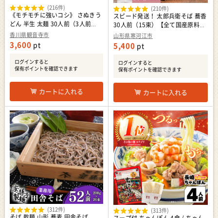
(216件)
(210件)
《モチモチに強いコシ》 さぬきう
スピード発送！ 太郎兵衛そば 蕎香
どん 半生 太麺 30人前（3人前
30人前（15束）【全て国産原料使
×10袋） 紀州屋 香川 本場 讃岐う
用】 麺 乾麺 蕎麦 そば 山形 018-
香川県観音寺市
山形県寒河江市
どん
F-TB013
3,600
pt
5,400
pt
ログインすると
ログインすると
保有ポイントを確認できます
保有ポイントを確認できます
カートに入れる
カートに入れる
(312件)
(313件)
そば 乾麺 山形 蕎麦 田舎そば