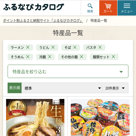
検索
カート
メニュー
ポイント制ふるさと納税サイト「ふるなびカタログ」
特産品一覧
特産品一覧
×
×
×
×
ラーメン
うどん
そば
パスタ
×
×
×
×
そうめん
冷麺
その他の麺
麺類セット
特産品を絞り込む
表示順