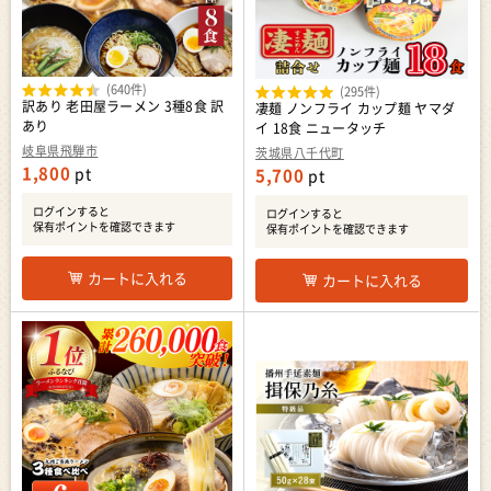
(640件)
(295件)
訳あり 老田屋ラーメン 3種8食 訳
凄麺 ノンフライ カップ麺 ヤマダ
あり
イ 18食 ニュータッチ
岐阜県飛騨市
茨城県八千代町
1,800
pt
5,700
pt
ログインすると
ログインすると
保有ポイントを確認できます
保有ポイントを確認できます
カートに入れる
カートに入れる