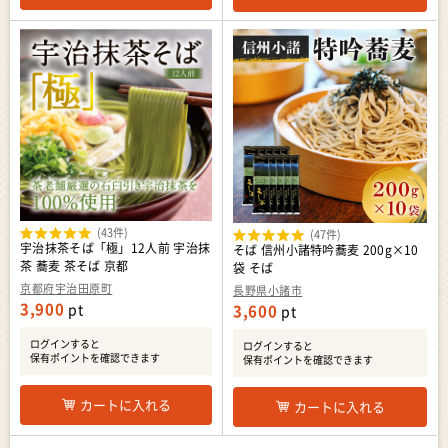
(43件)
(47件)
宇治抹茶そば「極」12人前 宇治抹
そば 信州小諸特吟蕎麦 200g×10
茶 蕎麦 茶そば 京都
袋 そば
京都府宇治田原町
長野県小諸市
3,900
pt
3,600
pt
ログインすると
ログインすると
保有ポイントを確認できます
保有ポイントを確認できます
カートに入れる
カートに入れる