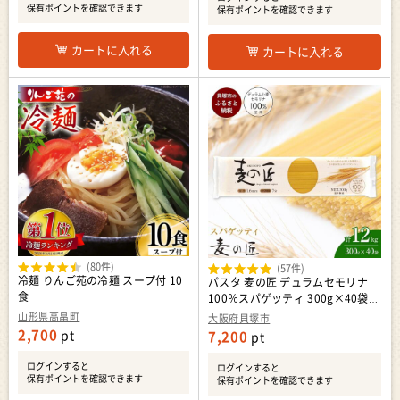
保有ポイントを確認できます
保有ポイントを確認できます
カートに入れる
カートに入れる
(80件)
(57件)
冷麺 りんご苑の冷麺 スープ付 10
パスタ 麦の匠 デュラムセモリナ
食
100％スパゲッティ 300g×40袋
パスタ麺
山形県高畠町
大阪府貝塚市
2,700
pt
7,200
pt
ログインすると
ログインすると
保有ポイントを確認できます
保有ポイントを確認できます