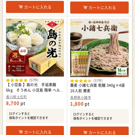
カートに入れる
カートに入れる
(57件)
(57件)
【 小豆島 】島の光 手延素麺
蕎麦 小諸七兵衛 乾麺 340g×4袋
6kg そうめん 小豆島 簡単 ヘルシ
16人前 蕎麦
ー 贈り物 ギフト コシ 麺類
香川県土庄町
長野県小諸市
8,700
pt
1,800
pt
ログインすると
ログインすると
保有ポイントを確認できます
保有ポイントを確認できます
カートに入れる
カートに入れる