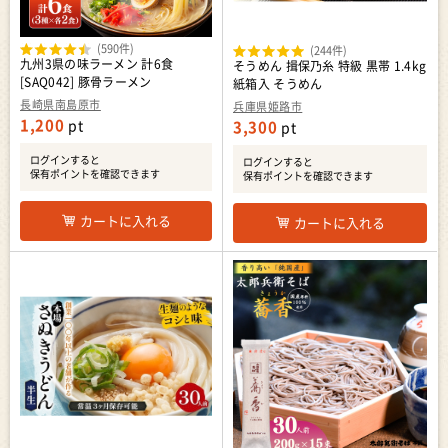
(590件)
(244件)
九州3県の味ラーメン 計6食
そうめん 揖保乃糸 特級 黒帯 1.4kg
[SAQ042] 豚骨ラーメン
紙箱入 そうめん
長崎県南島原市
兵庫県姫路市
1,200
pt
3,300
pt
ログインすると
ログインすると
保有ポイントを確認できます
保有ポイントを確認できます
カートに入れる
カートに入れる