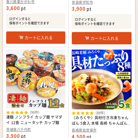
打ちうどん 半生うどん さぬきうど
締め 化粧箱 お取り寄せ ギフト 奈
香川県東かがわ市
奈良県宇陀市
ん 香川 香川県 東かがわ市
良県 宇陀市 ふるさと納税
3,600
pt
3,900
pt
ログインすると
ログインすると
保有ポイントを確認できます
保有ポイントを確認できます
カートに入れる
カートに入れる
(96件)
(88件)
凄麺 ノンフライ カップ麺 ヤマダ
〈みろくや〉具材付き冷凍ちゃん
イ 12食 ニュータッチ カップ麺
ぽん 5食入 本場 長崎 ちゃんぽん
MR002
茨城県八千代町
長崎県佐世保市
3,900
pt
4,500
pt