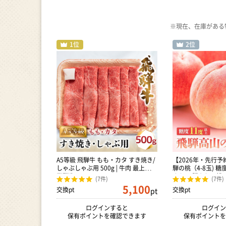
※現在、在庫がある特
A5等級 飛騨牛 もも・カタ すき焼き/
【2026年・先行
しゃぶしゃぶ用 500g | 牛肉 最上級品
騨の桃（4-8玉) 糖
飛騨牛 BV011
まかせ 訳あり｜桃 G
(7件)
(7件)
5,100
交換pt
交換pt
pt
ログインすると
ログイン
保有ポイントを確認できます
保有ポイントを