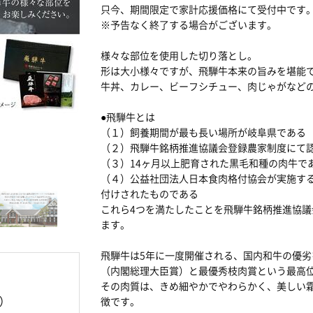
只今、期間限定で家計応援価格にて受付中です
※予告なく終了する場合がございます。
様々な部位を使用した切り落とし。
形は大小様々ですが、飛騨牛本来の旨みを堪能
牛丼、カレー、ビーフシチュー、肉じゃがなど
●飛騨牛とは
（１）飼養期間が最も長い場所が岐阜県である
（２）飛騨牛銘柄推進協議会登録農家制度にて
（３）14ヶ月以上肥育された黒毛和種の肉牛で
（４）公益社団法人日本食肉格付協会が実施する
付けされたものである
これら4つを満たしたことを飛騨牛銘柄推進協
ます。
飛騨牛は5年に一度開催される、国内和牛の優
（内閣総理大臣賞）と最優秀枝肉賞という最高
その肉質は、きめ細やかでやわらかく、美しい
）
徴です。