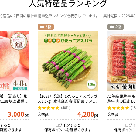
人気特産品ランキング
産品の7日間の集計申請申込ランキングを表示しています。［集計期間：2026年08月
予約】【訳あり】飛
【2026年発送】ひだっこアスパラガ
A5等級 飛騨牛 も
度11度以上 品種お
ス1.5kg | 産地直送 春 夏野菜 アスパ
騨牛 肉の匠家 BV
H009
ラガス CM004VC01
(50件)
(1
3,000
4,200
交換pt
交換pt
pt
pt
すると
ログインすると
ログイ
確認できます
保有ポイントを確認できます
保有ポイント