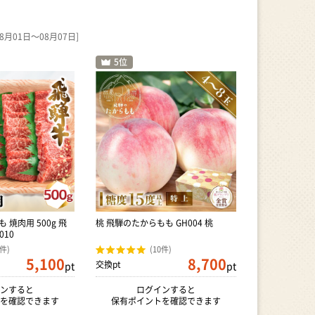
01日～08月07日]
も 焼肉用 500g 飛
桃 飛騨のたからもも GH004 桃
010
8件)
(10件)
5,100
8,700
交換pt
pt
pt
ンすると
ログインすると
を確認できます
保有ポイントを確認できます