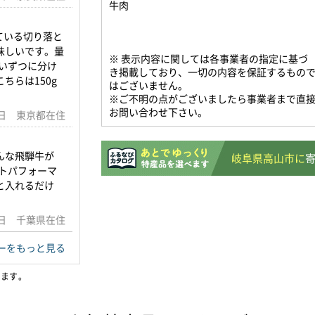
牛肉
している切り落と
味しいです。量
※ 表示内容に関しては各事業者の指定に基づ
らいずつに分け
き掲載しており、一切の内容を保証するもの
ちらは150g
はございません。
。
※ご不明の点がございましたら事業者まで直
お問い合わせ下さい。
27日 東京都在住
んな飛騨牛が
岐阜県高山市に
ストパフォーマ
と入れるだけ
28日 千葉県在住
ーをもっと見る
います。