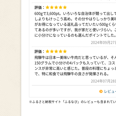
評価：
600gで3,600pt。いろいろな自治体が競って出
しよりもけっこう高め。その分やはりしっかり美
がお得になっている返礼品ってだいたい500gく
てあるのが多いですが、我が家だと使いづらい。こ
に小分けになっているのも選んだポイントでした
2024年09月
評価：
飛騨牛は日本一美味い牛肉だと思っているが、そ
150グラムで小分けの4パックも入っていて、コ
ンスが非常に高いと感じた。普段の料理にちょっ
で、特に和食では飛騨牛の良さが発揮される。
2024年07月
レビュ
※ふるさと納税サイト「ふるなび」のレビューも含まれて