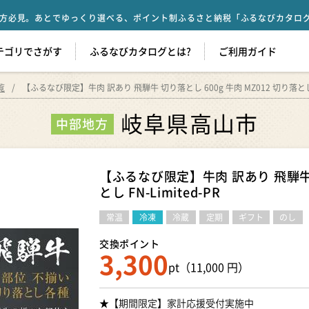
方必見。あとでゆっくり選べる、ポイント制ふるさと納税「ふるなびカタロ
テゴリでさがす
ふるなびカタログとは?
ご利用ガイド
覧
【ふるなび限定】牛肉 訳あり 飛騨牛 切り落とし 600g 牛肉 MZ012 切り落とし FN
岐阜県高山市
中部地方
【ふるなび限定】牛肉 訳あり 飛騨牛 切
とし FN-Limited-PR
常温
冷凍
冷蔵
定期
ギフト
のし
交換ポイント
3,300
pt（11,000 円）
★【期間限定】家計応援受付実施中