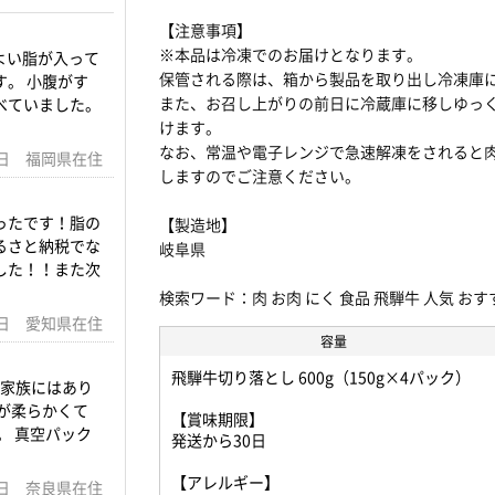
【注意事項】
※本品は冷凍でのお届けとなります。
よい脂が入って
保管される際は、箱から製品を取り出し冷凍庫
。 小腹がす
また、お召し上がりの前日に冷蔵庫に移しゆっ
べていました。
けます。
なお、常温や電子レンジで急速解凍をされると
22日 福岡県在住
しますのでご注意ください。
ったです！脂の
【製造地】
るさと納税でな
岐阜県
した！！また次
検索ワード：肉 お肉 にく 食品 飛騨牛 人気 おす
19日 愛知県在住
容量
飛騨牛切り落とし 600g（150g×4パック）
数家族にはあり
が柔らかくて
【賞味期限】
。 真空パック
発送から30日
【アレルギー】
22日 奈良県在住