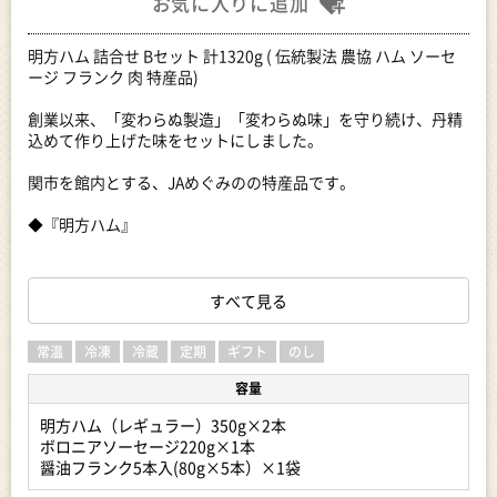
お気に入りに追加
明方ハム 詰合せ Bセット 計1320g ( 伝統製法 農協 ハム ソーセ
ージ フランク 肉 特産品)
創業以来、「変わらぬ製造」「変わらぬ味」を守り続け、丹精
込めて作り上げた味をセットにしました。
関市を館内とする、JAめぐみのの特産品です。
◆『明方ハム』
国産豚肉を100％使用し、添加物や保存料を極力使用していな
いプレスハムです。
すべて見る
◆『ボロニアソーセージ』
常温
冷凍
冷蔵
定期
ギフト
のし
国産豚肉の身を使用し、柔らかく豚肉本来の味が楽しめるソー
容量
セージです。
明方ハム（レギュラー）350g×2本
◆『醤油フランク』
ボロニアソーセージ220g×1本
醤油フランク5本入(80g×5本）×1袋
国産豚肉を使用した、本格的なフランクフルトソーセージで