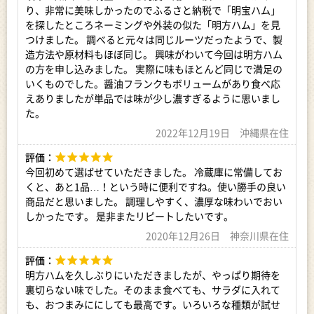
り、非常に美味しかったのでふるさと納税で「明宝ハム」
醤油フランク：豚肉、食塩、砂糖、香辛料、酵母エキス、醤油
を探したところネーミングや外装の似た「明方ハム」を見
パウダー、リン酸塩（Na、K）、酸化防止剤（V、C）、調味料
つけました。 調べると元々は同じルーツだったようで、製
（アミノ酸等）、発色剤（亜硝酸Na）、カラメル色素（原材料
造方法や原材料もほぼ同じ。 興味がわいて今回は明方ハム
の一部に小麦、大豆含む）
の方を申し込みました。 実際に味もほとんど同じで満足の
いくものでした。醤油フランクもボリュームがあり食べ応
めぐみの農業協同組合 とれったひろば関店
えありましたが単品では味が少し濃すぎるように思いまし
TEL 0575-27-1255
た。
2022年12月19日 沖縄県在住
FAX 0575-27-1245
評価：
今回初めて選ばせていただきました。 冷蔵庫に常備してお
くと、あと1品…！という時に便利ですね。使い勝手の良い
商品だと思いました。 調理しやすく、濃厚な味わいでおい
しかったです。 是非またリピートしたいです。
2020年12月26日 神奈川県在住
評価：
明方ハムを久しぶりにいただきましたが、やっぱり期待を
裏切らない味でした。そのまま食べても、サラダに入れて
も、おつまみににしても最高です。いろいろな種類が試せ