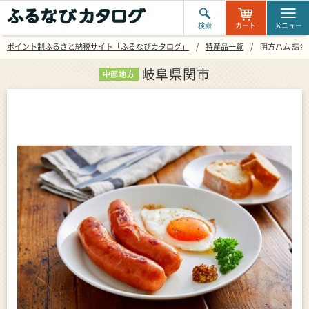
検索
カート
メニュー
ポイント制ふるさと納税サイト「ふるなびカタログ」
特産品一覧
明方ハム 詰合せ
岐阜県関市
中部地方