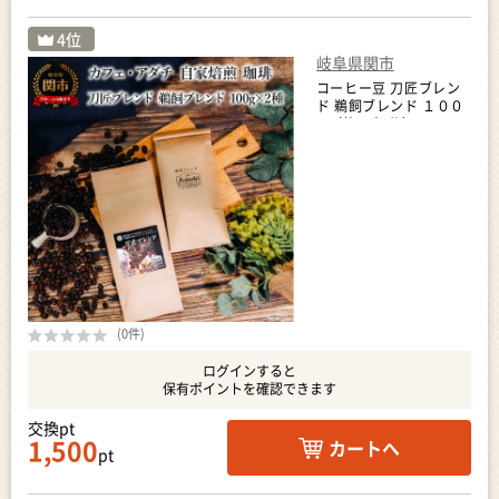
岐阜県関市
コーヒー豆 刀匠ブレン
ド 鵜飼ブレンド １００
g （約10杯分）×２種
類 ＜詰め合わせ＞ ～ カ
フェ・アダチ 自家焙煎
珈琲 コーヒー 豆 （粉に
もできます） ドリンク
飲料 カフェアダチ
(0件)
ログインすると
保有ポイントを確認できます
交換pt
1,500
カートへ
pt