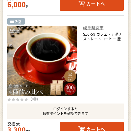
6,000
カートへ
pt
岐阜県関市
S10-59 カフェ・アダチ
ストレートコーヒー 産
地別飲み比べセット
100g
(0件)
ログインすると
保有ポイントを確認できます
交換pt
3,300
カートへ
pt