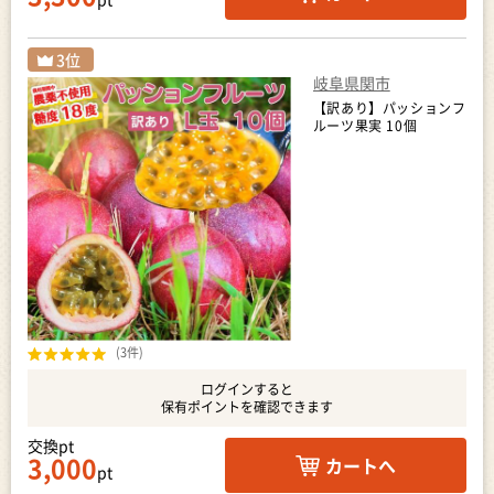
岐阜県関市
【訳あり】パッションフ
ルーツ果実 10個
(3件)
ログインすると
保有ポイントを確認できます
交換pt
3,000
カートへ
pt