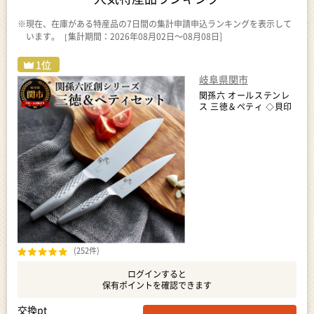
※現在、在庫がある特産品の7日間の集計申請申込ランキングを表示して
います。［集計期間：2026年08月02日～08月08日]
岐阜県関市
関孫六 オールステンレ
ス 三徳＆ペティ ◇貝印
(252件)
ログインすると
保有ポイントを確認できます
交換pt