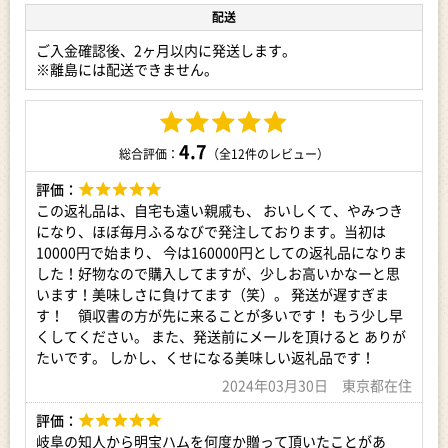
す。
配送
天然の豚腸を使用し、あらびき生地に醤油パウダーを練りこん
ご入金確認後、2ヶ月以内に発送します。
だ和風味になっています。
※離島には配送できません。
心温まる素朴な味をぜひお召し上がりください。
【賞味期限】
4.7
総合評価：
（全12件のレビュー）
明方ハム（レギュラー）製造日から90日
評価：
ボロニアソーセージ 製造日から60日
この返礼品は、自宅も遠い親戚も、 おいしくて、やみつき
になり、ほぼ毎月ふるなびで発注しております。当初は
醤油フランク 製造日から60日
10000円で始まり、 今は160000円としての返礼品になりま
した！好物なので購入してますが、少しお高いかなーと思
【原料】
います！美味しさに負けてます（笑）。 発送が遅すぎま
す！ 領収書の方が先に来ることが多いです！ もう少し早
明方ハム：肉塊（豚もも肉（国産））、つなぎ（豚もも肉（国
くしてください。 また、発送前にメールを頂けると ありが
産）、でんぷん）、食塩、砂糖、香辛料、調味料（アミノ
たいです。 しかし、くせになる美味しい返礼品です！
酸）、くん液、リン酸塩（Na、K）、発色剤（亜硝酸Na）
2024年03月30日 東京都在住
ボロニアソーセージ：豚もも肉（国産）、食塩、でんぷん、砂
糖、香辛料、くん液、調味料（アミノ酸）、リン酸塩（Na、
評価：
K）、酸化防止剤（V、C）、発色剤（亜硝酸Na）
岐阜の知人から明宝ハムを何度か贈って頂いたことがあ