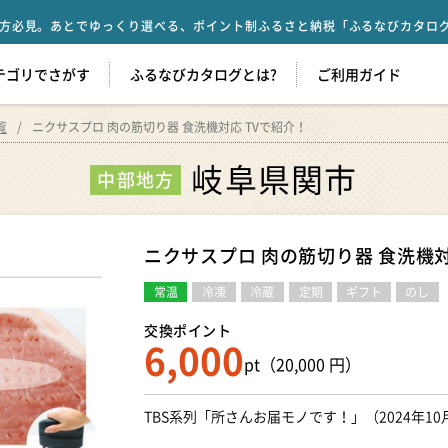
方必見。あとでゆっくり選べる、ポイント制ふるさと納税「ふるなびカタロ
テゴリでさがす
ふるなびカタログとは?
ご利用ガイド
覧
ニクサスプロ 肉の筋切り器 食洗機対応 TVで紹介！
岐阜県関市
中部地方
ニクサスプロ 肉の筋切り器 食洗機対
常温
冷凍
冷蔵
定期
ギフト
のし
交換ポイント
6,000
pt（20,000 円）
TBS系列「所さんお届モノです！」（2024年1