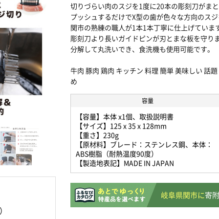
切りづらい肉のスジを1度に20本の彫刻刀がま
プッシュするだけでX型の歯が色々な方向のスジ
関市の熟練の職人が1本1本丁寧に仕上げていま
彫刻刀より長いガイドピンが刃とまな板を守り
分解して丸洗いでき、食洗機も使用可能です。
牛肉 豚肉 鶏肉 キッチン 料理 簡単 美味しい 
め
容量
【容量】本体 x1個、取扱説明書
【サイズ】125 x 35 x 128mm
【重さ】230g
【原材料】ブレード：ステンレス鋼、本体：
ABS樹脂（耐熱温度90度）
【製造地表記】MADE IN JAPAN
岐阜県関市に
寄
）