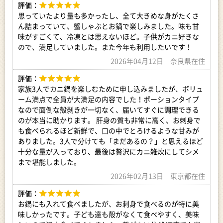
【注意書き】
評価：
※商品コード: 26-30
思っていたより量も多かったし、全て大きめな身がたくさ
ん詰まっていて、蟹しゃぶとお鍋で楽しみました。味も甘
アレルギー表示：かに ごま 大豆 豚肉
味がすごくて、冷凍とは思えないほど。子供がカニ好きな
ので、満足していました。また今年も利用したいです！
キーワード：｜1kg 1000g ズワイ ガニ 蟹 カニ かにしゃぶ 鍋 カ
2026年04月12日 奈良県在住
ニ鍋 天ぷら グラタン ポーション グルメ 海鮮食品 食品 冷凍 返
礼品 故郷 納税 北海道 紋別市
評価：
家族3人でカニ鍋を楽しむために申し込みましたが、ボリュ
事業者：（株）本間水産
ーム満点で全員が大満足の内容でした！ポーションタイプ
なので面倒な殻剥きが一切なく、届いてすぐに調理できる
のが本当に助かります。 肝身の質も非常に高く、お刺身で
も食べられるほど新鮮で、口の中でとろけるような甘みが
ありました。3人で分けても「まだあるの？」と思えるほど
十分な量が入っており、最後は贅沢にカニ雑炊にしてシメ
まで堪能しました。
2026年02月13日 東京都在住
評価：
お鍋にも入れて食べましたが、お刺身で食べるのが特に美
味しかったです。子ども達も殻がなくて食べやすく、美味