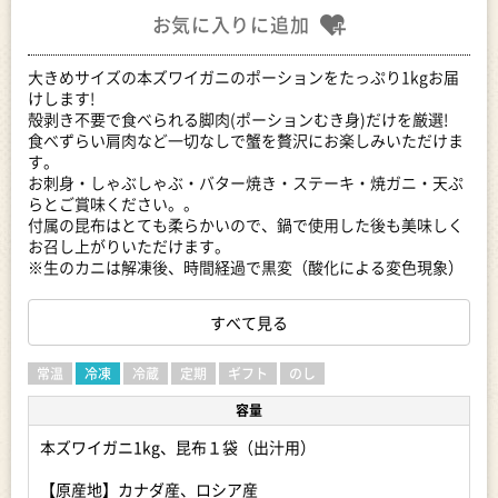
お気に入りに追加
大きめサイズの本ズワイガニのポーションをたっぷり1kgお届
けします!
殻剥き不要で食べられる脚肉(ポーションむき身)だけを厳選!
食べずらい肩肉など一切なしで蟹を贅沢にお楽しみいただけま
す。
お刺身・しゃぶしゃぶ・バター焼き・ステーキ・焼ガニ・天ぷ
らとご賞味ください。。
付属の昆布はとても柔らかいので、鍋で使用した後も美味しく
お召し上がりいただけます。
※生のカニは解凍後、時間経過で黒変（酸化による変色現象）
を起こす場合がありますが、品質には問題ありません。
※画像はイメージです。
すべて見る
【賞味期限】
発送日から90日以上あるものをお送りします。
常温
冷凍
冷蔵
定期
ギフト
のし
※但し家庭用冷蔵庫の場合は、開閉が多く品質が劣化する場合
容量
がありますので到着後、1ヵ月以内で食べていただく事を推奨
しています。
本ズワイガニ1kg、昆布１袋（出汁用）
※解凍後はその日のうちにお召し上がりください。
【地場産品に該当する理由】紋別市内で製造、加工を行うこと
【原産地】カナダ産、ロシア産