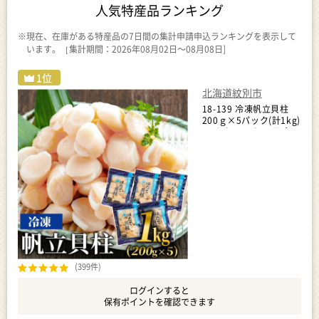
人気特産品ランキング
※現在、在庫がある特産品の7日間の集計申請申込ランキングを表示して
います。［集計期間：2026年08月02日～08月08日]
北海道紋別市
18-139 冷凍帆立貝柱
200ｇ×5パック(計1kg)
｜ ホタテ ほたて 玉冷
(399件)
ログインすると
保有ポイントを確認できます