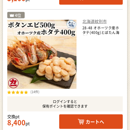
北海道紋別市
28-48 オホーツク産ホ
タテ(400g)とぼたん海
老(500g)セット
(14件)
ログインすると
保有ポイントを確認できます
交換pt
8,400
カートへ
pt