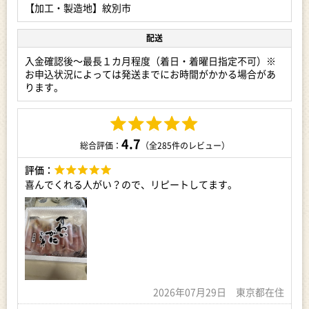
により、相応の付加価値が生じているもの
【加工・製造地】紋別市
■必ずお読みください■
配送
※紋別市では、各お礼品ページに記載の「発送時期」を目安に
お礼品を発送しております。
入金確認後～最長１カ月程度（着日・着曜日指定不可）※
※配送日、発送時期、配達曜日などのご要望はお受けできませ
お申込状況によっては発送までにお時間がかかる場合があ
ん。
ります。
※不在、転居、申込不備などによりお礼品が返品された場合、
再送対応はできません。
※長期ご不在期間がある場合、必ず「備考欄」にご記入くださ
い。
4.7
(備考欄が無い場合は当日中に「f012190-mombetsu-
総合評価：
（全285件のレビュー）
cs@mlosjapan.com」あてに不在日をご連絡ください。)
評価：
何卒、ご了承いただけますようお願い致します。
喜んでくれる人がい？ので、リピートしてます。
【関連ワード】
（株）本間水産 ふるさと納税 ふるさと 納税 特産品 地域の品 お
礼の品 もんべつ オホーツク 紋別市 北海道 1kg 1000g ズワイ ガ
ニ 蟹 カニ かにしゃぶ 鍋 カニ鍋 天ぷら グラタン ポーション グ
ルメ 海鮮食品 食品 冷凍 返礼品 故郷 納税 北海道 紋別市
【申込期日】
通年
2026年07月29日 東京都在住