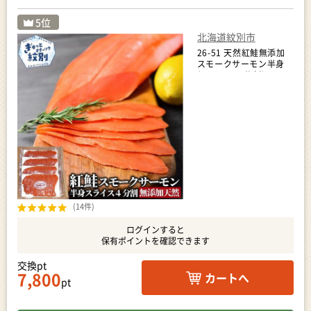
北海道紋別市
26-51 天然紅鮭無添加
スモークサーモン半身
(スライス４分割)
(14件)
ログインすると
保有ポイントを確認できます
交換pt
7,800
カートへ
pt