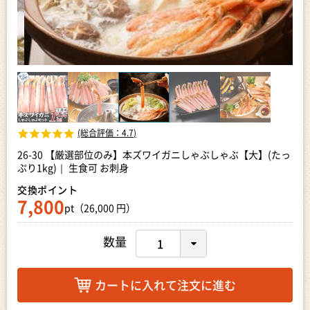
(総合評価：
4.7
)
26-30 【厳選部位のみ】本ズワイガニしゃぶしゃぶ【大】(たっ
ぷり1kg)｜ 生食可 お刺身
交換ポイント
7,800
pt（26,000 円）
数量
カートに入れて注文に進む