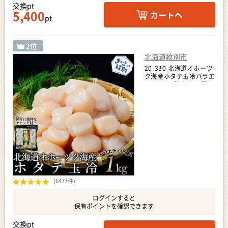
交換pt
5,400
カートへ
pt
北海道紋別市
20-330 北海道オホーツ
ク海産ホタテ玉冷バラエ
ティサイズ(1kg)｜ 訳あ
り サイズ不揃い
(6477件)
ログインすると
保有ポイントを確認できます
交換pt