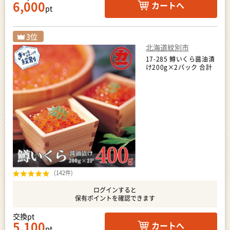
6,000
カートへ
pt
北海道紋別市
17-285 鱒いくら醤油漬
け200g×2パック 合計
400g
(142件)
ログインすると
保有ポイントを確認できます
交換pt
5,100
カートへ
pt