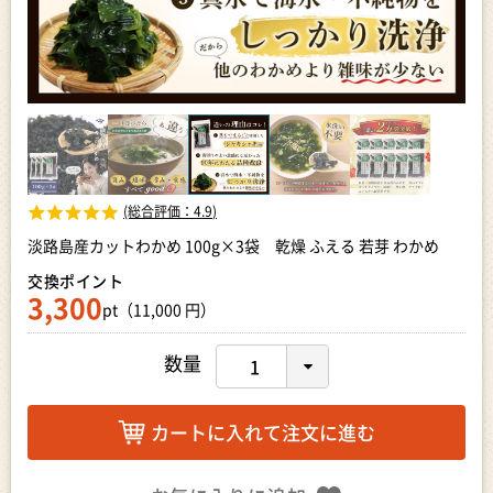
(総合評価：
4.9
)
淡路島産カットわかめ 100g×3袋 乾燥 ふえる 若芽 わかめ
交換ポイント
3,300
pt（11,000 円）
数量
カートに入れて注文に進む