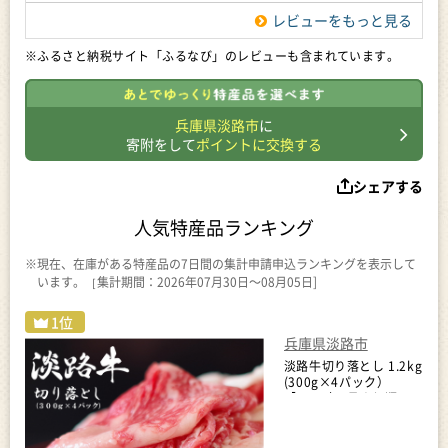
レビューをもっと見る
※ふるさと納税サイト「ふるなび」のレビューも含まれています。
兵庫県淡路市
に
寄附をして
ポイントに交換する
シェアする
人気特産品ランキング
※現在、在庫がある特産品の7日間の集計申請申込ランキングを表示して
います。［集計期間：2026年07月30日～08月05日]
兵庫県淡路市
淡路牛切り落とし 1.2kg
(300g×4パック）
【2026年9月より順次発
送】切り落し 牛肉