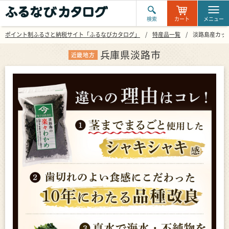
検索
カート
メニュー
ポイント制ふるさと納税サイト「ふるなびカタログ」
特産品一覧
淡路島産カット
兵庫県淡路市
近畿地方