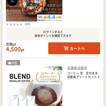
(0件)
ログインすると
保有ポイントを確認できます
交換pt
4,500
カートへ
pt
兵庫県淡路市
コーヒー 豆 豆のまま
淡路島アソートセット 3
種 2kg（500g×計4
袋） 飲み比べ