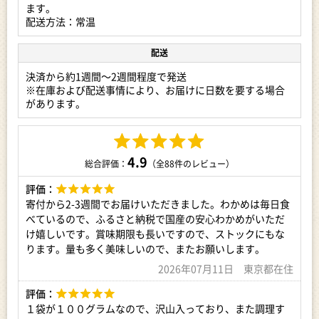
【注意書き】
ます。
※商品コード: as21804
配送方法：常温
アレルギー表示：えび・かにの生息する海域で採取していま
配送
す。
決済から約1週間～2週間程度で発送
事業者：柴宇淡路食彩株式会社
※在庫および配送事情により、お届けに日数を要する場合
があります。
4.9
総合評価：
（全88件のレビュー）
評価：
寄付から2-3週間でお届けいただきました。わかめは毎日食
べているので、ふるさと納税で国産の安心わかめがいただ
け嬉しいです。賞味期限も長いですので、ストックにもな
ります。量も多く美味しいので、またお願いします。
2026年07月11日 東京都在住
評価：
１袋が１００グラムなので、沢山入っており、また調理す