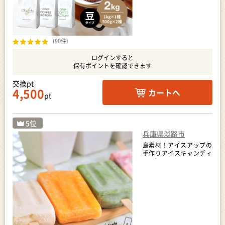
(90件)
ログインすると
保有ポイントを確認できます
交換pt
4,500
カートへ
pt
兵庫県淡路市
島素材！アイスアップの
手作りアイスキャンディ
ー7本セット