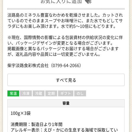
お気に入りに追加
淡路島のミネラル豊富なわかめを乾燥させました。カットされ
ているのでそのままスープやお味噌汁に、また水でもどしてサ
ラダにもお楽しみ頂けます。水で約5～10倍にもどります。
※現在、国際情勢の影響による包装資材の供給状況の変化に伴
い、パッケージデザインが変更となる場合がございます。
掲載画像と異なるパッケージでお届けする場合がございます
が、返礼品内容や品質には一切変更ございません。
柴宇淡路食彩株式会社（0799-64-2066）
・返礼品の配送にあたり、事業者などより連絡する場合があり
すべて見る
ますので、必ず日中連絡がつく電話番号、またはメールアドレ
スをご登録ください。
・寄附への御礼の品です。ご不在や送付先住所の誤り等によ
常温
冷凍
冷蔵
定期
ギフト
のし
り、返礼品がお届けできない場合、再送は致しかねます。あら
容量
かじめご了承下さい。
100g×3袋
【申込期日】
通年
消費期限：製造日より1年間
アレルギー表示：えび・かにの生息する海域で採取してい