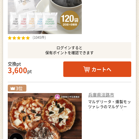
(1045件)
ログインすると
保有ポイントを確認できます
交換pt
3,600
カートへ
pt
兵庫県淡路市
マルゲリータ・燻製モッ
ツァレラのマルゲリー
タ・きのこのマルゲリー
タ