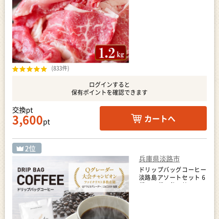
(833件)
ログインすると
保有ポイントを確認できます
交換pt
3,600
カートへ
pt
兵庫県淡路市
ドリップバッグコーヒー
淡路島アソートセット 6
種 120袋 飲み比べ コ
ーヒー