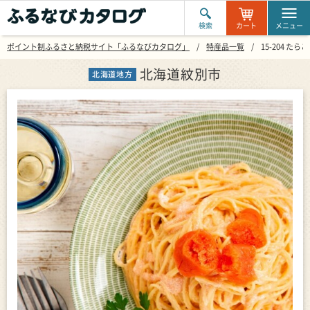
検索
カート
メニュー
ポイント制ふるさと納税サイト「ふるなびカタログ」
特産品一覧
15-204 たら
北海道紋別市
北海道地方