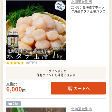
北海道紋別市
20-330 北海道オホーツ
ク海産ホタテ玉冷バラエ
ティサイズ(1kg)｜ 訳あ
り サイズ不揃い
(6476件)
ログインすると
保有ポイントを確認できます
交換pt
6,000
カートへ
pt
北海道紋別市