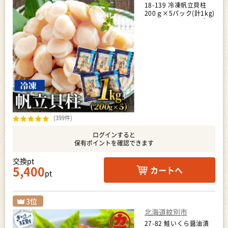
18-139 冷凍帆立貝柱
200ｇ×5パック(計1kg)
｜ ホタテ ほたて 玉冷
(399件)
ログインすると
保有ポイントを確認できます
交換pt
5,400
カートへ
pt
北海道紋別市
27-82 鮭いくら醤油漬