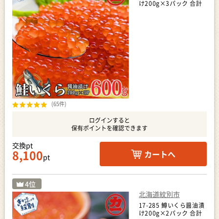
け200g×3パック 合計
600g
(65件)
ログインすると
保有ポイントを確認できます
交換pt
8,100
カートへ
pt
北海道紋別市
17-285 鱒いくら醤油漬
け200g×2パック 合計