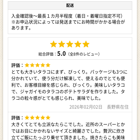
※不在、転居、申込不備などによりお礼品が返品された場合、
配送
再送対応はできません。
※長期ご不在期間がある場合、必ず「備考欄」にご記入くださ
入金確認後～最長１カ月半程度（着日・着曜日指定不可）
い。
※お申込状況によっては発送までにお時間がかかる場合が
(備考欄が無い場合は当日中に「f012190-mombetsu-
あります。
cs@mlosjapan.com」あてに不在日をご連絡ください。)
何卒、ご了承いただけますようお願い致します。
【関連ワード】
5.0
マルカイチ水産（株） ふるさと納税 ふるさと 納税 特産品 地域
総合評価：
（全8件のレビュー）
の品 お礼の品 もんべつ オホーツク 紋別市 北海道
評価：
【申込期日】
とても大きいタラコにまず、びっくり。パッケージも3つに
通年
分かれていて、使う分だけ解凍して、使えるのでとても便
利で、お客様目線を感じられ、びっくり。美味しいタラコ
【注意書き】
で、ジャガイモのタラコのポテトサラダを作りました。タ
※商品コード: 15-204
ラコの粒々感がとても感じられ、美味でした。
2026年02月02日 長野県在住
アレルギー表示：なし
評価：
事業者：マルカイチ水産（株）
大きくてとても立派なたらこでした。近所のスーパーとか
ではお目にかかれないサイズと綺麗さでした。贅沢に炊き
立てご飯にたっぷり乗せて頂きました。焼きたらこも美味