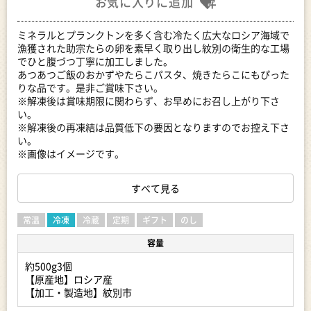
お気に入りに追加
ミネラルとプランクトンを多く含む冷たく広大なロシア海域で
漁獲された助宗たらの卵を素早く取り出し紋別の衛生的な工場
でひと腹づつ丁寧に加工しました。
あつあつご飯のおかずやたらこパスタ、焼きたらこにもぴった
りな品です。是非ご賞味下さい。
※解凍後は賞味期限に関わらず、お早めにお召し上がり下さ
い。
※解凍後の再凍結は品質低下の要因となりますのでお控え下さ
い。
※画像はイメージです。
【賞味期限】
すべて見る
発送から90日以上のものをお届け（‐18℃以下で保管の場合）
【地場産品に該当する理由】紋別市内で製造、加工を行うこと
により、相応の付加価値が生じているもの
常温
冷凍
冷蔵
定期
ギフト
のし
容量
■必ずお読みください■
※紋別市では、各お礼品ページに記載の「発送時期」を目安に
約500g3個
お礼品を発送しております。
【原産地】ロシア産
※配送日、発送時期、配達曜日などのご要望はお受けできませ
【加工・製造地】紋別市
ん。