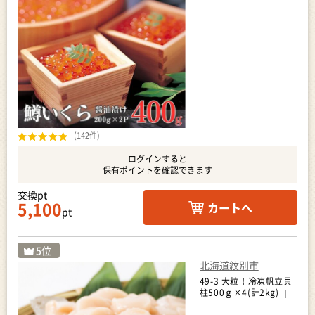
400g
(142件)
ログインすると
保有ポイントを確認できます
交換pt
5,100
カートへ
pt
北海道紋別市
49-3 大粒！冷凍帆立貝
柱500ｇ×4(計2kg) ｜
ホタテ ほたて 玉冷