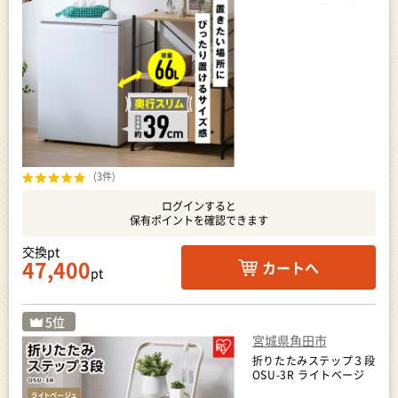
IUSN-7B-W ホワイト ス
キマックス 小型 省エネ
右開き ノンフロン フリ
ーザー 家庭用 小さめ 氷
食材 冷凍食品 保存 家庭
用 コンパクト 家電 キッ
チン家電 アイリスオー
ヤマ
(3件)
ログインすると
保有ポイントを確認できます
交換pt
47,400
カートへ
pt
宮城県角田市
折りたたみステップ３段
OSU-3R ライトベージ
ュ