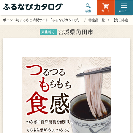
検索
カート
メニュー
ポイント制ふるさと納税サイト「ふるなびカタログ」
特産品一覧
【角田市産 そ
宮城県角田市
東北地方