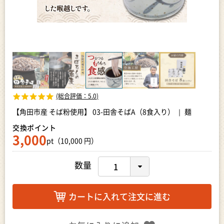
(総合評価：
5.0
)
【角田市産 そば粉使用】 03-田舎そばA（8食入り） ｜ 麺
交換ポイント
3,000
pt（10,000 円）
数量
カートに入れて注文に進む