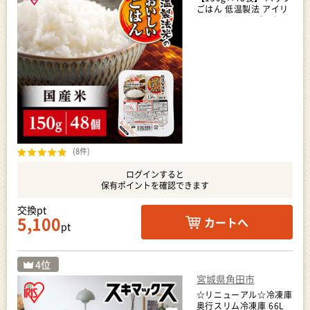
ごはん 低温製法 アイリ
スオーヤマ ｜ パックご
はん レトルト 一人暮ら
し
(8件)
ログインすると
保有ポイントを確認できます
交換pt
5,100
カートへ
pt
宮城県角田市
☆リニューアル☆冷凍庫
奥行スリム冷凍庫 66L