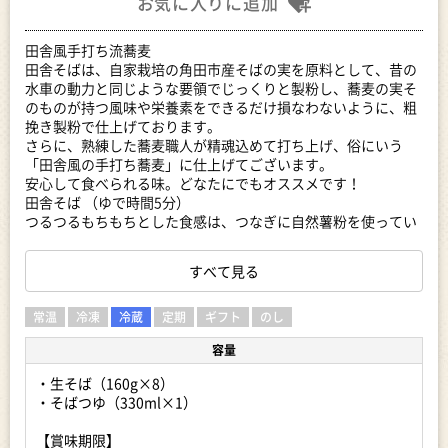
お気に入りに追加
田舎風手打ち流蕎麦
田舎そばは、自家栽培の角田市産そばの実を原料として、昔の
水車の動力と同じような要領でじっくりと製粉し、蕎麦の実そ
のものが持つ風味や栄養素をできるだけ損なわないように、粗
挽き製粉で仕上げております。
さらに、熟練した蕎麦職人が精魂込めて打ち上げ、俗にいう
「田舎風の手打ち蕎麦」に仕上げてございます。
安心して食べられる味。どなたにでもオススメです！
田舎そば （ゆで時間5分）
つるつるもちもちとした食感は、つなぎに自然薯粉を使ってい
るからです。
お子様から年配の方まで、幅広い方に親しまれています。
すべて見る
空海工房のまぼろしの手打ちそばを、是非ご賞味ください。
※お品出荷後にお届け先変更をされる場合には、お届け先の方
常温
冷凍
冷蔵
定期
ギフト
のし
から転送料(着払い)をお支払いいただくこととなります。お申
容量
込みの際には『返礼品お届け先住所』をご確認いただきお申込
みくださいますようお願いいたします。
・生そば（160g×8）
・そばつゆ（330ml×1）
事業者:空海工房
【賞味期限】