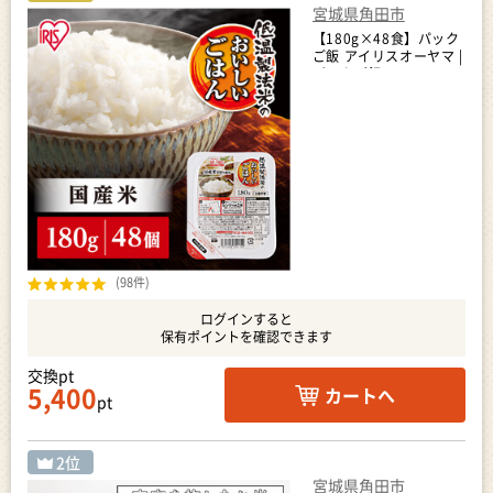
宮城県角田市
【180g×48食】パック
ご飯 アイリスオーヤマ |
パックご飯
(98件)
ログインすると
保有ポイントを確認できます
交換pt
5,400
カートへ
pt
宮城県角田市