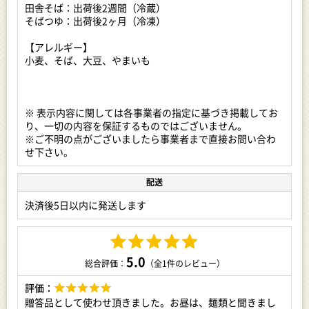
関連キーワード：麺 蕎麦 そば ソバ とろろ やまかけ 長いも な
田舎そば：出荷後2週間（冷蔵）
がいも 長芋 年越し お祝い 食品 加工食品 人気 おすすめ 送料無
そばつゆ：出荷後2ヶ月（冷凍）
料
【アレルギー】
小麦、そば、大豆、やまいも
※ 表示内容に関しては各事業者の指定に基づき掲載してお
り、一切の内容を保証するものではございません。
※ご不明の点がございましたら事業者まで直接お問い合わ
せ下さい。
配送
決済後5日以内に発送します
5.0
総合評価：
（全1件のレビュー）
評価：
贈答品として使わせ頂きました。お昼は、麺類と聞きまし