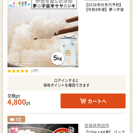
【2026年分先行予約】
【令和8年産】夢☆宇宙
米ササニシキ 5kg～宇
宙を旅したお米～
【2026年9月下旬以降順
次発送】
(1件)
ログインすると
保有ポイントを確認できます
交換pt
4,800
カートへ
pt
宮城県角田市
【150g×48食】 パック