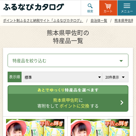
検索
カート
メニュー
ポイント制ふるさと納税サイト「ふるなびカタログ」
自治体一覧
熊本県甲佐町
熊本県甲佐町の
特産品一覧
特産品を絞り込む
表示順
熊本県甲佐町
に
寄附をして
ポイントに交換
する