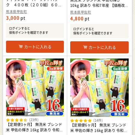
無洗米 ブレンド米 甲佐の輝き
ク ４００枚（２００組）６０パ
10kg 訳あり 令和7年産 【価格改定
ック - ティッシュ ペーパー 日用品
ZL】
熊本県甲佐町
熊本県甲佐町
備蓄 防災 ストック 熊本県 甲佐町
3,000
pt
4,800
pt
【ZC】【価格改定XB】
ログインすると
ログインすると
保有ポイントを確認できます
保有ポイントを確認できます
カートに入れる
カートに入れる
(23件)
(14件)
【定期便3ヶ月】 無洗米 ブレンド
【定期便6ヶ月】 無洗米 ブレンド
米 甲佐の輝き 16kg 訳あり 令和7
米 甲佐の輝き 16kg 訳あり 令和7