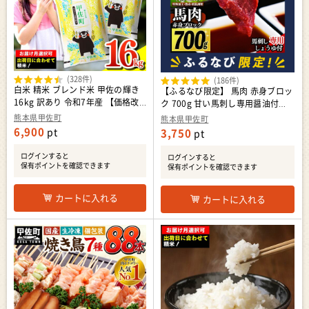
(328件)
(186件)
白米 精米 ブレンド米 甲佐の輝き
【ふるなび限定】 馬肉 赤身ブロッ
16kg 訳あり 令和7年産 【価格改
ク 700g 甘い馬刺し専用醤油付
定ZP】
き！ 加熱調理済みで安心安全！ 低
熊本県甲佐町
熊本県甲佐町
温加熱で甘みと旨味がUP！ 【価
6,900
pt
3,750
pt
格改定ZA】 FN-Limited-PR
ログインすると
ログインすると
保有ポイントを確認できます
保有ポイントを確認できます
カートに入れる
カートに入れる