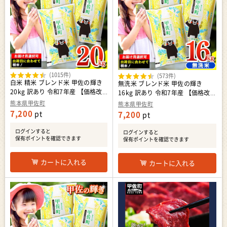
(1015件)
(573件)
白米 精米 ブレンド米 甲佐の輝き
無洗米 ブレンド米 甲佐の輝き
20kg 訳あり 令和7年産 【価格改
16kg 訳あり 令和7年産 【価格改定
定ZS】
ZP】
熊本県甲佐町
熊本県甲佐町
7,200
pt
7,200
pt
ログインすると
ログインすると
保有ポイントを確認できます
保有ポイントを確認できます
カートに入れる
カートに入れる