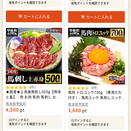
保有ポイントを確認できます
保有ポイントを確認できます
カートに入れる
カートに入れる
(4件)
(8件)
★国産★上赤身馬刺し500g【熊本
馬肉 トロユッケ700g （専用たれ
と畜】 - 肉 お肉 馬肉 馬刺し おか
付き）- 馬肉ユッケ 馬刺しユッケ
ず おつまみ あっさり 赤身 冷凍 ブ
特殊加工 低温調理 レア食感 自家
熊本県甲佐町
熊本県甲佐町
ロック 醤油付き 国産 国内産 熊本
製タレ付 冷凍 人気 おすすめ 熊本
4,500
pt
3,600
pt
県 甲佐町【価格改定ZA】
県 甲佐町【価格改定X】
ログインすると
ログインすると
保有ポイントを確認できます
保有ポイントを確認できます