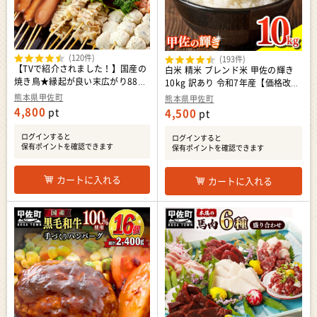
(120件)
(193件)
【TVで紹介されました！】国産の
白米 精米 ブレンド米 甲佐の輝き
焼き鳥★縁起が良い末広がり88本
10kg 訳あり 令和7年産【価格改定
★国産 焼きとりセット 7種88本 -
XO】
熊本県甲佐町
熊本県甲佐町
国産 焼き鳥 焼鳥 セット モモ ネギ
4,800
pt
4,500
pt
ま 皮 ムネ つくね ニラ BBQ バー
ベキュー キャンプ おつまみ お弁
ログインすると
ログインすると
当 やきとり 個包装 小分け 冷凍 人
保有ポイントを確認できます
保有ポイントを確認できます
気 おすすめ ランキング お取り寄
せ 熊本県 甲佐町【価格改定XA】
カートに入れる
カートに入れる