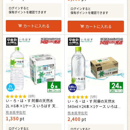
ログインすると
ログインすると
保有ポイントを確認できます
保有ポイントを確認できます
カートに入れる
カートに入れる
(8件)
(5件)
い・ろ・は・す 阿蘇の天然水
い・ろ・は・す 阿蘇の天然水
2L×6本×1ケース いろはす 天然
540ml×24本×1ケース いろはす
水 水 ミネラルウォーター 防災
天然水 水 ミネラルウォーター 防
熊本県甲佐町
熊本県甲佐町
災
1,350
pt
2,400
pt
ログインすると
ログインすると