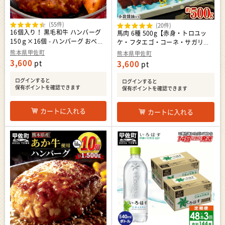
(55件)
(20件)
16個入り！ 黒毛和牛 ハンバーグ
馬肉 6種 500g【赤身・トロユッ
150ｇ×16個 - ハンバーグ おべん
ケ・フタエゴ・コーネ・サガリ・
とう お弁当 おかず 個包装 小分け
ハツ】- 馬肉 特殊加工 低温調理 馬
熊本県甲佐町
熊本県甲佐町
人気 牛肉100％ 黒毛和牛 冷凍 国
刺し 熊本 盛り合わせ バラエティ
3,600
pt
3,600
pt
産 おすすめ ランキング 和牛 お取
ーセット 詰め合わせセット 人気部
り寄せ 焼くだけ 熊本県産 熊本産
位 醬油付 おすすめ 熊本県 甲佐町
ログインすると
ログインすると
国内産 国産牛 総菜 甲佐町【価格
保有ポイントを確認できます
保有ポイントを確認できます
改定】X
カートに入れる
カートに入れる