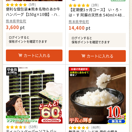
(5件)
(3件)
便利な個包装★熊本名物のあか牛
【定期便3ヶ月コース】 い・ろ・
ハンバーグ【150g×10個】- ハン
は・す 阿蘇の天然水 540ml×48本
バーグ おべんとう お弁当 おかず
いろはす 天然水 水 ミネラルウォ
熊本県甲佐町
熊本県甲佐町
個包装 小分け 人気 あか牛 牛肉 冷
ーター 防災
3,600
pt
14,400
pt
凍 国産 おすすめ 和牛 お取り寄せ
焼くだけ 熊本県産 熊本産 国内産
ログインすると
ログインすると
国産牛 総菜 熊本県 甲佐町【価格
保有ポイントを確認できます
保有ポイントを確認できます
改定】
カートに入れる
カートに入れる
(53件)
(46件)
ティッシュペーパーソフトパッ