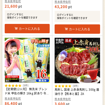
年産 【価格改定ZP】
年産 【価格改定ZP】
熊本県甲佐町
熊本県甲佐町
21,600
pt
43,200
pt
ログインすると
ログインすると
保有ポイントを確認できます
保有ポイントを確認できます
カートに入れる
カートに入れる
(9件)
(8件)
【定期便12ヶ月】 無洗米 ブレン
馬刺し 国産 上赤身馬刺し 300g 醤
ド米 甲佐の輝き 16kg 訳あり 令和
油付き【熊本と畜】ZA
7年産 【価格改定ZP】
熊本県甲佐町
熊本県甲佐町
86,400
pt
3,600
pt