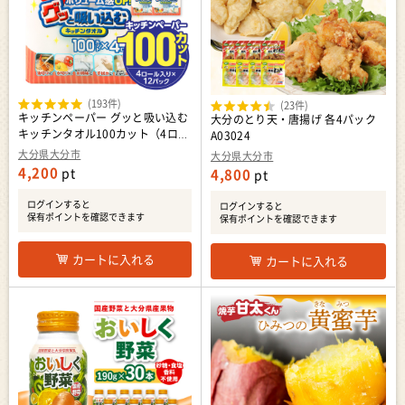
(193件)
(23件)
キッチンペーパー グッと吸い込む
大分のとり天・唐揚げ 各4パック
キッチンタオル100カット（4ロー
A03024
ル×12パック） R14030
大分県大分市
大分県大分市
4,200
pt
4,800
pt
ログインすると
ログインすると
保有ポイントを確認できます
保有ポイントを確認できます
カートに入れる
カートに入れる