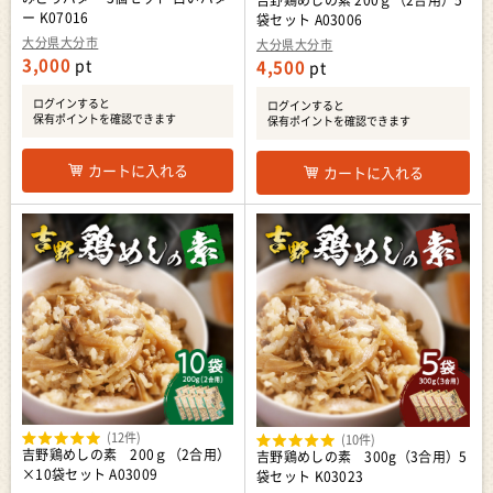
吉野鶏めしの素 200ｇ（2合用）5
ー K07016
袋セット A03006
大分県大分市
大分県大分市
3,000
pt
4,500
pt
ログインすると
ログインすると
保有ポイントを確認できます
保有ポイントを確認できます
カートに入れる
カートに入れる
(12件)
(10件)
吉野鶏めしの素 200ｇ（2合用）
吉野鶏めしの素 300g（3合用）5
×10袋セット A03009
袋セット K03023