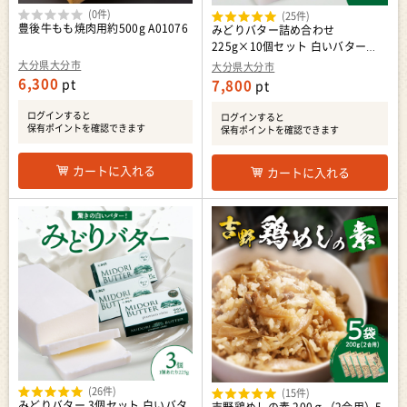
(0件)
(25件)
豊後牛もも焼肉用約500g A01076
みどりバター詰め合わせ
225g×10個セット 白いバター
K07015
大分県大分市
大分県大分市
6,300
pt
7,800
pt
ログインすると
ログインすると
保有ポイントを確認できます
保有ポイントを確認できます
カートに入れる
カートに入れる
(26件)
(15件)
みどりバター 3個セット 白いバタ