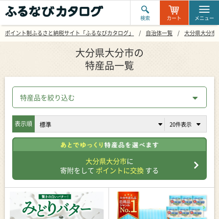
検索
カート
メニュー
ポイント制ふるさと納税サイト「ふるなびカタログ」
自治体一覧
大分県大分市
大分県大分市の
特産品一覧
特産品を絞り込む
表示順
大分県大分市
に
寄附をして
ポイントに交換
する