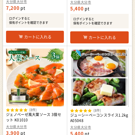
大分県大分市
大分県大分市
7,200
pt
5,400
pt
ログインすると
ログインすると
保有ポイントを確認できます
保有ポイントを確認できます
カートに入れる
カートに入れる
(8件)
(8件)
ジェノベーゼ風大葉ソース 3個セ
ジューシーベーコンスライス1.2kg
ット K01010
A05048
大分県大分市
大分県大分市
3,900
pt
5,400
pt