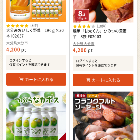
(8件)
(10件)
大分産おいしく野菜 190ｇ×30
焼芋「甘太くん」ひみつの黄蜜
本 I02057
芋 8袋 F02003
大分県大分市
大分県大分市
4,200
pt
4,200
pt
ログインすると
ログインすると
保有ポイントを確認できます
保有ポイントを確認できます
カートに入れる
カートに入れる