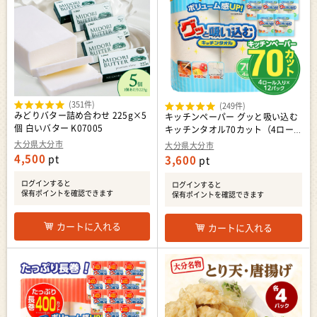
(351件)
(249件)
みどりバター詰め合わせ 225g×5
キッチンペーパー グッと吸い込む
個 白いバター K07005
キッチンタオル70カット（4ロー
ル×12パック） R14019
大分県大分市
大分県大分市
4,500
pt
3,600
pt
ログインすると
ログインすると
保有ポイントを確認できます
保有ポイントを確認できます
カートに入れる
カートに入れる