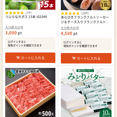
(1件)
(28件)
つぶらなカボス 15本 I02049
あらびきフランクフルトソーセー
ジ＆チーズ入りフランクフルトソ
ーセージ1.8kg A05044
大分県大分市
大分県大分市
3,000
pt
4,500
pt
ログインすると
ログインすると
保有ポイントを確認できます
保有ポイントを確認できます
カートに入れる
カートに入れる