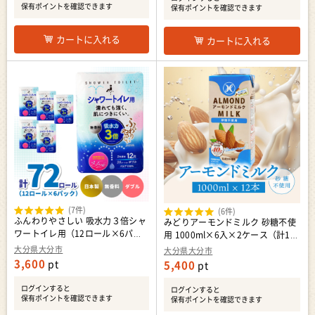
保有ポイントを確認できます
保有ポイントを確認できます
カートに入れる
カートに入れる
(7件)
(6件)
ふんわりやさしい 吸水力３倍シャ
みどりアーモンドミルク 砂糖不使
ワートイレ用（12ロール×6パッ
用 1000ml×6入×2ケース（計12
ク 計 72ロール）ダブル 1ロール
本） I07008
大分県大分市
大分県大分市
25ｍ R18002
3,600
pt
5,400
pt
ログインすると
ログインすると
保有ポイントを確認できます
保有ポイントを確認できます