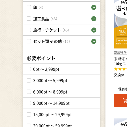
卵
（4）
加工食品
（43）
旅行・チケット
（45）
セット類 その他
（16）
茨城県八
必要ポイント
米 精米
10kg
0pt ～ 2,999pt
交換pt
3,000pt ～ 5,999pt
保有
6,000pt ～ 8,999pt
9,000pt ～ 14,999pt
15,000pt ～ 29,999pt
30,000pt ～ 59,999pt