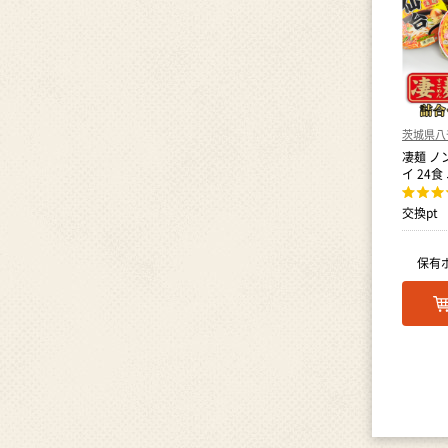
茨城県八
凄麺 ノ
イ 24
交換pt
保有