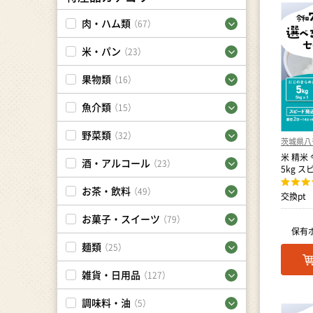
肉・ハム類
（67）
米・パン
（23）
果物類
（16）
魚介類
（15）
野菜類
（32）
茨城県八
米 精米
酒・アルコール
（23）
5kg 
お茶・飲料
（49）
交換pt
お菓子・スイーツ
（79）
保有
麺類
（25）
雑貨・日用品
（127）
調味料・油
（5）