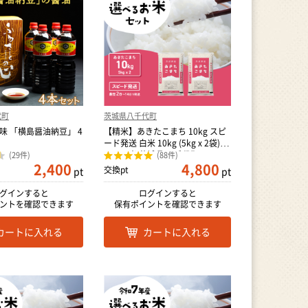
代町
茨城県八千代町
味 「横島醤油納豆」 4
【精米】あきたこまち 10kg スピ
ード発送 白米 10kg (5kg x 2袋) ブ
ランド米 茨城県 八千代町
(29件)
(88件)
2,400
4,800
交換pt
pt
pt
グインすると
ログインすると
ントを確認できます
保有ポイントを確認できます
カートに入れる
カートに入れる