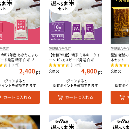
千代町
茨城県八千代町
茨城県八千
令和7年産 あきたこまち
【令和7年産】精米 ミルキークイ
醤油 老舗の
スピード発送 精米 白米 ブラ
ーン 10kg スピード発送 白米
本セット
10kg(5kg×2袋)
(190件)
(136件)
2,400
4,800
交換pt
交換pt
pt
pt
ログインすると
ログインすると
ロ
ポイントを確認できます
保有ポイントを確認できます
保有ポイ
カートに入れる
カートに入れる