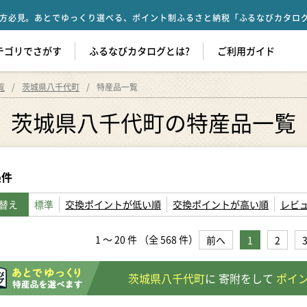
方必見。あとでゆっくり選べる、ポイント制ふるさと納税「ふるなびカタロ
テゴリでさがす
ふるなびカタログとは?
ご利用ガイド
覧
茨城県八千代町
特産品一覧
茨城県八千代町の
特産品一覧
条件
替え
標準
交換ポイントが低い順
交換ポイントが高い順
レビ
1
～
20
件 （全
568
件）
前へ
1
2
茨城県八千代町
に
寄附をして
ポイ