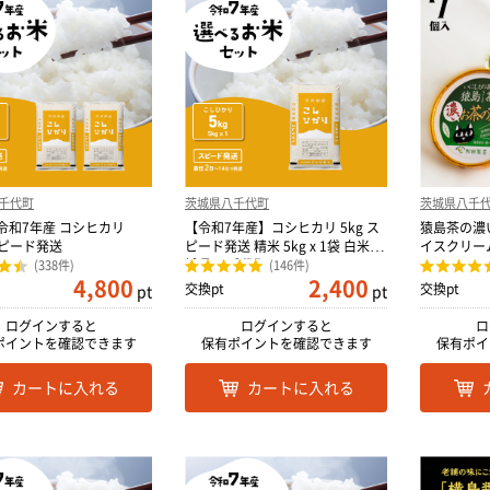
千代町
茨城県八千代町
茨城県八千
 令和7年産 コシヒカリ
【令和7年産】コシヒカリ 5kg ス
猿島茶の濃い
 スピード発送
ピード発送 精米 5kg x 1袋 白米 茨
城県 八千代町
(338件)
(146件)
4,800
2,400
交換pt
交換pt
pt
pt
ログインすると
ログインすると
ロ
ポイントを確認できます
保有ポイントを確認できます
保有ポイ
カートに入れる
カートに入れる