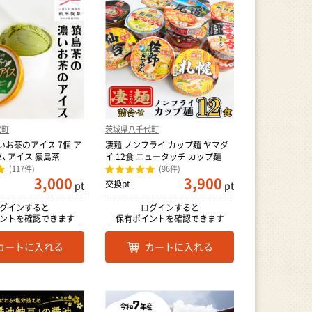
代町
茨城県八千代町
お茶のアイス 7個 ア
凄麺 ノンフライ カップ麺 ヤマダ
イスクリーム アイス 猿島茶
イ 12食 ニュータッチ カップ麺
(117件)
(96件)
3,000
3,900
交換pt
pt
pt
グインすると
ログインすると
ントを確認できます
保有ポイントを確認できます
カートに入れる
カートに入れる