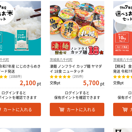
千代町
茨城県八千代町
茨城県八千
 令和7年産 にじのきらめき
凄麺 ノンフライ カップ麺 ヤマダ
【精米】 食
スピード発送
イ 18食 ニュータッチ
発送 令和7
(1088件)
(295件)
2,100
5,700
交換pt
交換pt
pt
pt
ログインすると
ログインすると
ロ
ポイントを確認できます
保有ポイントを確認できます
保有ポイ
カートに入れる
カートに入れる