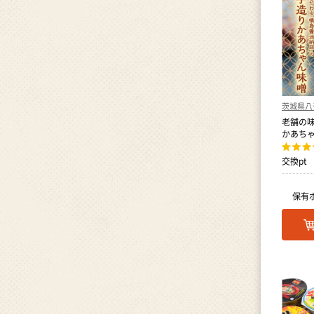
茨城県八
老舗の味
かあちゃ
交換pt
保有