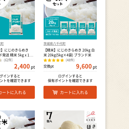
代町
茨城県八千代町
産】にじのきらめき
【精米】にじのきらめき 20kg 白
ド発送 精米 5kg x 1袋
米 20kg(5kg×4袋) ブランド米
 八千代町
(62件)
(48件)
2,400
9,600
交換pt
pt
pt
グインすると
ログインすると
ントを確認できます
保有ポイントを確認できます
カートに入れる
カートに入れる