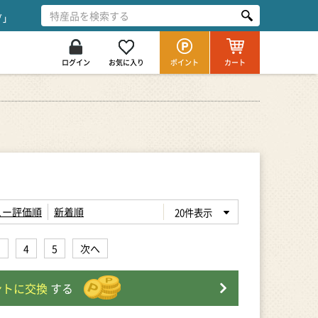
グ」
ログイン
お気に入り
ポイント
カート
ュー評価順
新着順
3
4
5
次へ
ントに交換
する