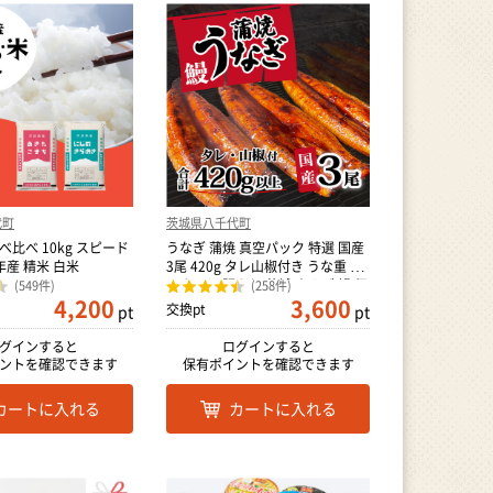
代町
茨城県八千代町
べ比べ 10kg スピード
うなぎ 蒲焼 真空パック 特選 国産
年産 精米 白米
3尾 420g タレ山椒付き うな重 ひ
つまぶし 訳あり 茨城 ウナギ 鰻 個
(549件)
(258件)
4,200
3,600
包装 人気 美味しい 小分け 八千代
交換pt
pt
pt
町
グインすると
ログインすると
ントを確認できます
保有ポイントを確認できます
カートに入れる
カートに入れる