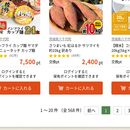
千代町
茨城県八千代町
茨城県八千
ンフライ カップ麺 ヤマダ
さつまいも 紅はるか サツマイモ
【精米】コシ
食 ニュータッチ カップ麺
約10kg 訳あり
20kg(5k
(41件)
(44件)
7,500
2,400
交換pt
交換pt
pt
pt
ログインすると
ログインすると
ロ
ポイントを確認できます
保有ポイントを確認できます
保有ポイ
カートに入れる
カートに入れる
1
～
20
件 （全
568
件）
前へ
1
2