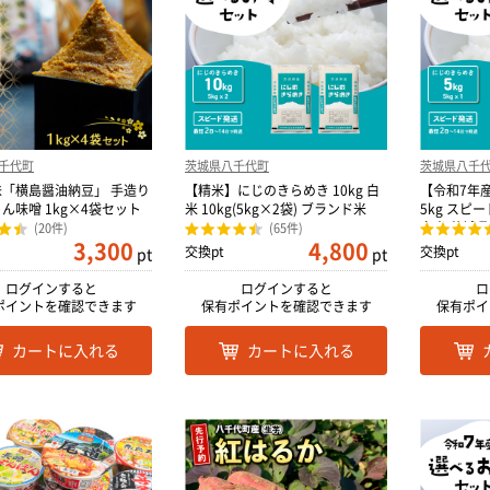
千代町
茨城県八千代町
茨城県八千
「横島醤油納豆」 手造り
【精米】にじのきらめき 10kg 白
【令和7年
ん味噌 1kg×4袋セット
米 10kg(5kg×2袋) ブランド米
5kg スピー
白米 茨城県
(20件)
(65件)
3,300
4,800
交換pt
交換pt
pt
pt
ログインすると
ログインすると
ロ
ポイントを確認できます
保有ポイントを確認できます
保有ポイ
カートに入れる
カートに入れる