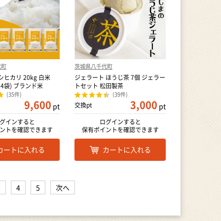
代町
茨城県八千代町
ヒカリ 20kg 白米
ジェラート ほうじ茶 7個 ジェラー
g×4袋) ブランド米
トセット 松田製茶
(35件)
(39件)
9,600
3,000
交換pt
pt
pt
グインすると
ログインすると
ントを確認できます
保有ポイントを確認できます
カートに入れる
カートに入れる
3
4
5
次へ