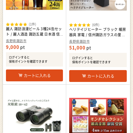
(1件)
(6件)
麗人 諏訪浪漫ビール 3種24缶セッ
ヘリテイジヒーター ブラック 暖房
ト / 麗人酒造 諏訪五蔵 日本酒 信
器具 家電 / 信州諏訪ガラスの里 ユ
州 長野県 諏訪市 諏訪 [37-09]
ーレックス SUWAプレミアム 信州
長野県諏訪市
長野県諏訪市
長野県 諏訪市 諏訪 [11-71BT]
9,000
pt
51,000
pt
ログインすると
ログインすると
保有ポイントを確認できます
保有ポイントを確認できます
カートに入れる
カートに入れる