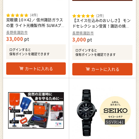
(4件)
(2件)
双眼鏡 10×42／ 信州諏訪ガラス
【スイス仕込みのおいしさ】 モン
の里 ライト光機製作所 SUWAプレ
ドセレクション受賞！諏訪の焼き
ミアム認定商品 ギフト プレゼント
菓子セット 詰め合わせ ヌーベル梅
長野県諏訪市
長野県諏訪市
おすすめ おすすめ双眼鏡 双眼鏡
林堂 くるみやまびこ 【25-01】
33,000
pt
3,000
pt
双眼鏡 信州 長野県 諏訪市 諏訪
【11-74】
ログインすると
ログインすると
保有ポイントを確認できます
保有ポイントを確認できます
カートに入れる
カートに入れる