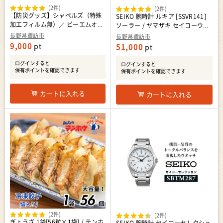
(2件)
(2件)
【防災グッズ】シャベルズ（特殊
SEIKO 腕時計 ルキア [SSVR141]
加工フィルム無）／ ピーエムオフ
ソーラー / ヤマザキ セイコーウオ
ィスエー 除雪シャベル 砂用シャベ
ッチ 時計 信州 長野県 諏訪市 諏訪
長野県諏訪市
長野県諏訪市
ル シャベル コンパクト収納 災害
[61-123]
9,000
pt
51,000
pt
カー用品 雪かき 防災 防災 防災 防
災 防災 信州 長野県 諏訪市 諏訪
ログインすると
ログインすると
【28-03】
保有ポイントを確認できます
保有ポイントを確認できます
カートに入れる
カートに入れる
(2件)
(2件)
ぎょうざ 1袋[56粒×1袋] / テンホ