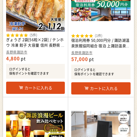
(5件)
(1件)
ぎょうざ 2袋[56粒×2袋] / テンホ
宿泊利用券 50,000円分 / 諏訪湖温
ウ 冷凍 餃子 大容量 信州 長野県 諏
泉旅館協同組合 宿泊 上諏訪温泉
訪市 諏訪 [21-01]
諏訪湖 信州 長野県 諏訪市 諏訪
長野県諏訪市
長野県諏訪市
[44-09]
4,800
pt
57,000
pt
ログインすると
ログインすると
保有ポイントを確認できます
保有ポイントを確認できます
カートに入れる
カートに入れる