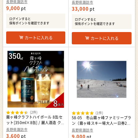
カントリ―クラブ ゴルフ場 利用券
レミアム 信州 長野県 諏訪市 諏訪
長野県諏訪市
長野県諏訪市
信州 長野県 諏訪市 諏訪 [79-02]
[11-08]
9,000
pt
33,000
pt
ログインすると
ログインすると
保有ポイントを確認できます
保有ポイントを確認できます
カートに入れる
カートに入れる
(2件)
(1件)
霧ヶ峰クラフトハイボール 8缶セ
58-05 冬山霧ヶ峰ファミリープラ
ット[350ml×8缶] / 麗人酒造 クラ
ン（霧ヶ峰スキー場大人一日券2名
フトハイボール ハイボール 信州
様分、子供一日券1名様分）／諏訪
長野県諏訪市
長野県諏訪市
長野県 諏訪市 諏訪 [37-12]
市 観光 長野県 スキー リフト券 信
3,600
pt
9,000
pt