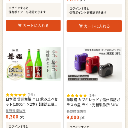
州 諏訪
ログインすると
ログインすると
保有ポイントを確認できます
保有ポイントを確認できます
カートに入れる
カートに入れる
(1件)
(1件)
日本酒 信州舞姫 辛口 飲み比べセ
単眼鏡 カブキレッド / 信州諏訪ガ
ット(1800ml×2本)【諏訪五蔵】
ラスの里 ライト光機製作所 SUWA
／ 舞姫 諏訪五蔵 日本酒 お酒 酒 信
プレミアム 信州 長野県 諏訪市 諏
長野県諏訪市
長野県諏訪市
州舞姫 純米吟醸 美山錦 辛口 翠露
訪 [11-24R]
6,300
pt
9,000
pt
吟醸 超辛口 おすすめ おすすめお
酒 おすすめ日本酒 おすすめ酒 信
ログインすると
ログインすると