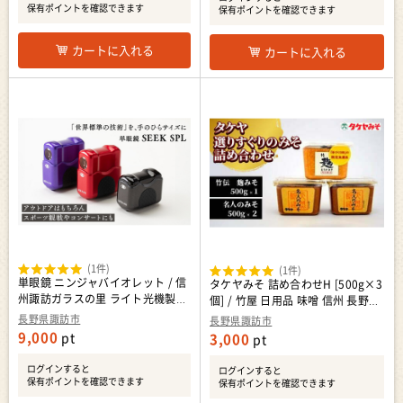
州 長野県 諏訪 諏訪市 【30-11】
保有ポイントを確認できます
保有ポイントを確認できます
カートに入れる
カートに入れる
(1件)
(1件)
単眼鏡 ニンジャバイオレット / 信
タケヤみそ 詰め合わせH [500g×3
州諏訪ガラスの里 ライト光機製作
個] / 竹屋 日用品 味噌 信州 長野県
所 SUWAプレミアム 信州 長野県
諏訪市 諏訪 [16-01]
長野県諏訪市
長野県諏訪市
諏訪市 諏訪 [11-24V]
9,000
pt
3,000
pt
ログインすると
ログインすると
保有ポイントを確認できます
保有ポイントを確認できます