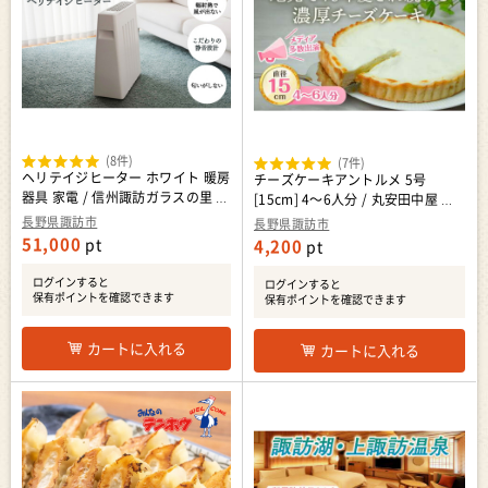
(8件)
(7件)
ヘリテイジヒーター ホワイト 暖房
チーズケーキアントルメ 5号
器具 家電 / 信州諏訪ガラスの里 ユ
[15cm] 4～6人分 / 丸安田中屋 チ
ーレックス SUWAプレミアム 信州
ーズケーキ 菓子 洋菓子 信州 長野
長野県諏訪市
長野県諏訪市
長野県 諏訪市 諏訪 [11-71WT]
県 諏訪市 諏訪 [18-01]
51,000
pt
4,200
pt
ログインすると
ログインすると
保有ポイントを確認できます
保有ポイントを確認できます
カートに入れる
カートに入れる