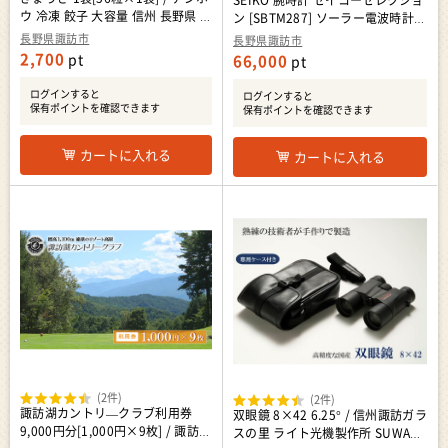
SEIKO 腕時計 セイコーセレクショ
ウ 冷凍 餃子 大容量 信州 長野県 諏
ン [SBTM287] ソーラー電波時計
訪市 諏訪 [21-03]
ワールドタイム / ヤマザキ セイコ
長野県諏訪市
長野県諏訪市
ーウオッチ 時計 諏訪市 [61-65]
2,700
pt
66,000
pt
ログインすると
ログインすると
保有ポイントを確認できます
保有ポイントを確認できます
カートに入れる
カートに入れる
(2件)
(2件)
諏訪湖カントリ―クラブ利用券
双眼鏡 8×42 6.25° / 信州諏訪ガラ
9,000円分[1,000円×9枚] / 諏訪湖
スの里 ライト光機製作所 SUWAプ