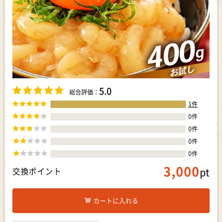
5.0
総合評価：
1
件
0
件
0
件
0
件
0
件
3,000
pt
交換ポイント
カートに入れる