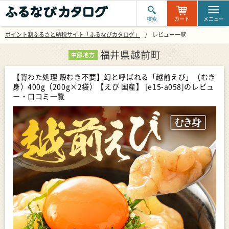
検索
カート
メニュー
ポイント制ふるさと納税サイト「ふるなびカタログ」
レビュー一覧
福井県越前町
中部地方
【背わた処理 殻むき不要】幻と呼ばれる「越前えび」（むき
身）400g（200g×2袋）【えび 国産】 [e15-a058]
のレビュ
ー・口コミ一覧