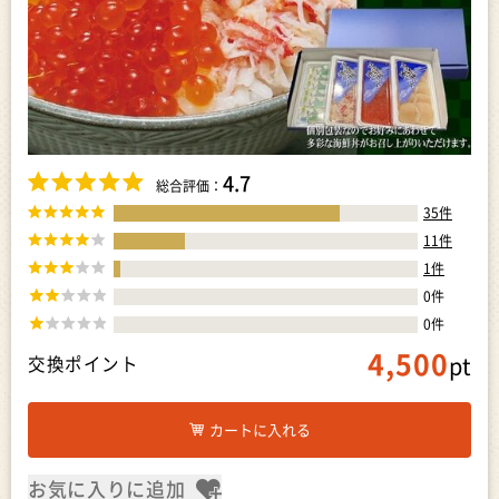
4.7
総合評価：
35
件
11
件
1
件
0
件
0
件
4,500
pt
交換ポイント
カートに入れる
お気に入りに追加