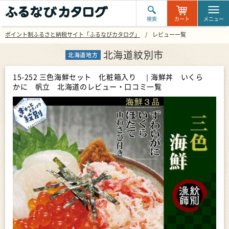
検索
カート
メニュー
ポイント制ふるさと納税サイト「ふるなびカタログ」
レビュー一覧
北海道紋別市
北海道地方
15-252 三色海鮮セット 化粧箱入り ｜海鮮丼 いくら
かに 帆立 北海道
のレビュー・口コミ一覧