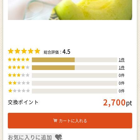
4.5
総合評価：
1
件
1
件
0
件
0
件
0
件
2,700
pt
交換ポイント
カートに入れる
お気に入りに追加