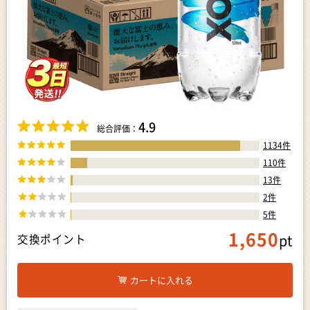
4.9
総合評価：
1134
件
110
件
13
件
2
件
5
件
1,650
pt
交換ポイント
カートに入れる