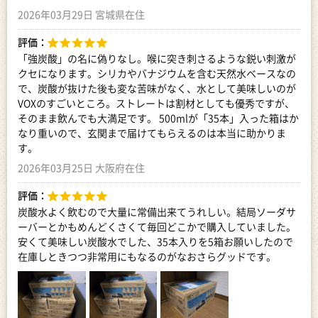
2026年03月29日 宮城県在住
評価：
「強炭酸」の名に偽りなし。喉に突き刺さるような鋭い刺激が
クセになります。シリカやバナジウムを含む天然水ベースなの
で、炭酸が抜けた後も変な苦味がなく、水として美味しいのが
VOXのすごいところ。ストレートは割材としても優秀ですが、
そのまま飲んでも大満足です。 500mlが「35本」入った箱はか
なり重いので、玄関まで届けてもらえるのは本当に助かりま
す。
2026年03月25日 大阪府在住
評価：
炭酸水よく飲むので大量に常備出来てうれしい。結局ソーダサ
ーバーとかもめんどくさくて毎回どこかで購入していました。
安くて美味しい炭酸水でした、35本入りを5箱お願いしたので
在庫しときつつ非常用にもなるのがなおさらグッドです。