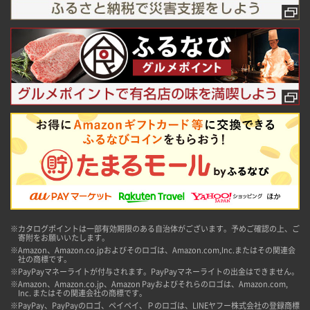
※カタログポイントは一部有効期限のある自治体がございます。予めご確認の上、ご
寄附をお願いいたします。
※Amazon、Amazon.co.jpおよびそのロゴは、Amazon.com,Inc.またはその関連会
社の商標です。
※PayPayマネーライトが付与されます。PayPayマネーライトの出金はできません。
※Amazon、Amazon.co.jp、Amazon Payおよびそれらのロゴは、Amazon.com,
Inc. またはその関連会社の商標です。
※PayPay、PayPayのロゴ、ペイペイ、Ｐのロゴは、LINEヤフー株式会社の登録商標