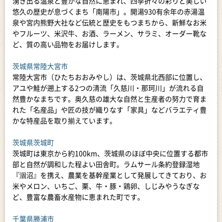
湧き出る温泉と豊かな自然に恵まれ、四季折々の彩りと美しい
悠久の歴史が息づくまち「南陽市」。開湯930有余年の赤湯温
泉や宮内熊野大社など伝統と歴史をもつまちから、新鮮なお米
やフルーツ、米沢牛、お酒、ラーメン、サラミ、オーダー靴な
ど、質の高い品物をお届けします。
茨城県常陸大宮市
常陸大宮市（ひたちおおみやし）は、茨城県北西部に位置し、
アユや鮭が遡上する2つの清流「久慈川・那珂川」が流れる自
然豊かなまちです。奥久慈の雄大な自然と生産者の努力で育ま
れた「名産品」や匠の技が織りなす「家具」などバラエティ豊
かな特産品を取り揃えています。
茨城県茨城町
茨城町は東京から約100km、茨城県のほぼ中央に位置する都市
部と自然が調和した程よい田舎町。ラムサール条約登録湿地
『涸沼』を携え、農業を基幹産業として発展してきており、お
米やメロン、いちご、栗、牛・豚・鶏卵、しじみやうなぎな
ど、豊富な農畜水産物に恵まれた町です。
千葉県勝浦市