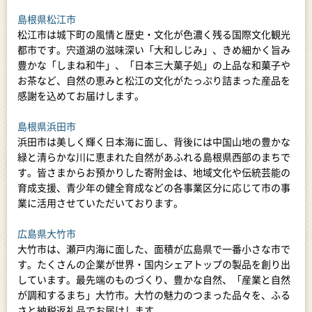
島根県松江市
松江市は城下町の風情と歴史・文化が色濃く残る国際文化観光
都市です。宍道湖の滋味深い「大和しじみ」、きめ細かく旨み
豊かな「しまね和牛」、「日本三大菓子処」の上品な和菓子や
お茶など、自然の恵みと松江の文化がたっぷり詰まった産品を
感謝を込めてお届けします。
島根県浜田市
浜田市は美しく輝く日本海に面し、背後には中国山地の豊かな
緑と清らかな川に恵まれた自然があふれる島根県西部のまちで
す。皆さまからお預かりした寄附金は、地域文化や伝統芸能の
育成支援、青少年の健全育成などの各事業区分に応じて市の事
業に活用させていただいております。
広島県大竹市
大竹市は、瀬戸内海に面した、面積が広島県で一番小さな市で
す。たくさんの企業が世界・国内シェアトップの製品を創り出
しています。最先端のものづくり、豊かな自然、「産業と自然
が調和するまち」大竹市。大竹の魅力のつまった品々を、ふる
さと納税返礼品でお届けします。