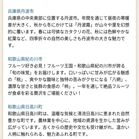
兵庫県丹波市
兵庫県の中央東部に位置する丹波市。年間を通じて昼夜の寒暖
差が大きく、秋から冬にかけては「丹波霧」が山々や里を幻想
的に覆います。春には可憐なカタクリの花、秋には色鮮やかな
紅葉など、四季折々の自然の美しさも丹波市の大きな魅力で
す。
和歌山県紀の川市
フルーツ好き必見！フルーツ王国・和歌山県紀の川市が誇る
「旬の味覚」をお届けします。口いっぱいに甘みが広がる魅惑
の「桃」、爽やかな酸味と独特の苦みがクセになる「八朔」、
濃厚な甘さと抜群の食感の「柿」。一年を通して絶品フルーツ
が食卓を彩る贅沢をご堪能ください！
和歌山県日高川町
和歌山県日高川町は、温暖な気候と清流日高川に恵まれた自然
豊かな町です。農林業を中心に、地域の資源を生かした営みが
広がっています。古くからの歴史や文化も受け継がれ、温かい
人柄に触れられる、魅力あふれる町です。