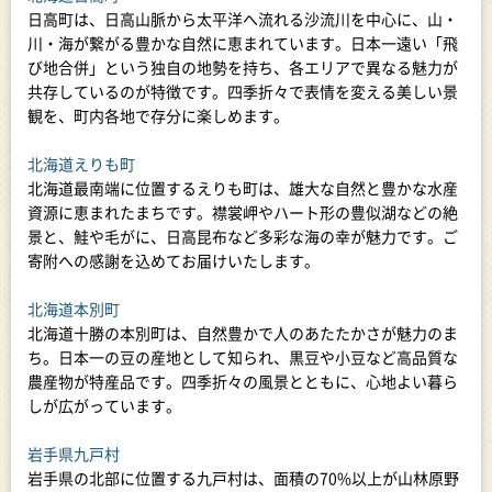
日高町は、日高山脈から太平洋へ流れる沙流川を中心に、山・
川・海が繋がる豊かな自然に恵まれています。日本一遠い「飛
び地合併」という独自の地勢を持ち、各エリアで異なる魅力が
共存しているのが特徴です。四季折々で表情を変える美しい景
観を、町内各地で存分に楽しめます。
北海道えりも町
北海道最南端に位置するえりも町は、雄大な自然と豊かな水産
資源に恵まれたまちです。襟裳岬やハート形の豊似湖などの絶
景と、鮭や毛がに、日高昆布など多彩な海の幸が魅力です。ご
寄附への感謝を込めてお届けいたします。
北海道本別町
北海道十勝の本別町は、自然豊かで人のあたたかさが魅力のま
ち。日本一の豆の産地として知られ、黒豆や小豆など高品質な
農産物が特産品です。四季折々の風景とともに、心地よい暮ら
しが広がっています。
岩手県九戸村
岩手県の北部に位置する九戸村は、面積の70%以上が山林原野