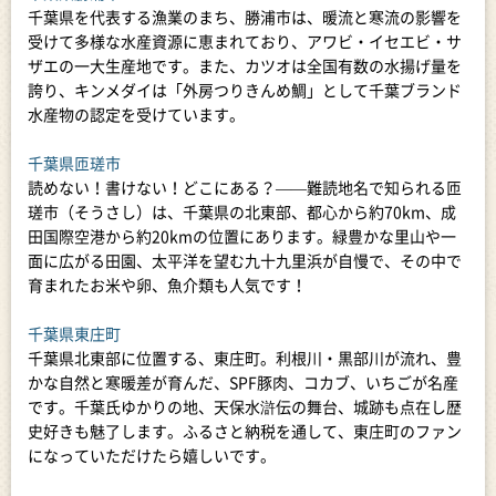
千葉県を代表する漁業のまち、勝浦市は、暖流と寒流の影響を
受けて多様な水産資源に恵まれており、アワビ・イセエビ・サ
ザエの一大生産地です。また、カツオは全国有数の水揚げ量を
誇り、キンメダイは「外房つりきんめ鯛」として千葉ブランド
水産物の認定を受けています。
千葉県匝瑳市
読めない！書けない！どこにある？――難読地名で知られる匝
瑳市（そうさし）は、千葉県の北東部、都心から約70km、成
田国際空港から約20kmの位置にあります。緑豊かな里山や一
面に広がる田園、太平洋を望む九十九里浜が自慢で、その中で
育まれたお米や卵、魚介類も人気です！
千葉県東庄町
千葉県北東部に位置する、東庄町。利根川・黒部川が流れ、豊
かな自然と寒暖差が育んだ、SPF豚肉、コカブ、いちごが名産
です。千葉氏ゆかりの地、天保水滸伝の舞台、城跡も点在し歴
史好きも魅了します。ふるさと納税を通して、東庄町のファン
になっていただけたら嬉しいです。