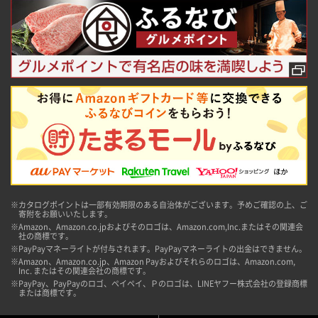
※カタログポイントは一部有効期限のある自治体がございます。予めご確認の上、ご
寄附をお願いいたします。
※Amazon、Amazon.co.jpおよびそのロゴは、Amazon.com,Inc.またはその関連会
社の商標です。
※PayPayマネーライトが付与されます。PayPayマネーライトの出金はできません。
※Amazon、Amazon.co.jp、Amazon Payおよびそれらのロゴは、Amazon.com,
Inc. またはその関連会社の商標です。
※PayPay、PayPayのロゴ、ペイペイ、Ｐのロゴは、LINEヤフー株式会社の登録商標
または商標です。