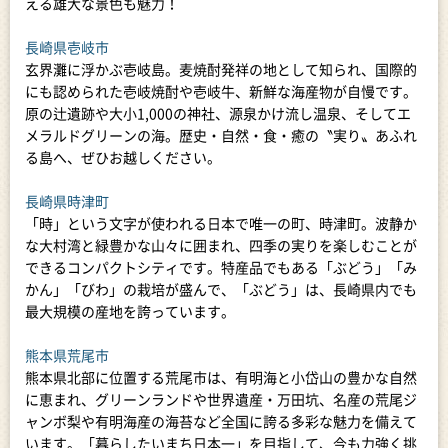
える雄大な景色も魅力！
長崎県壱岐市
玄界灘に浮かぶ壱岐島。麦焼酎発祥の地として知られ、国際的
にも認められた壱岐焼酎や壱岐牛、新鮮な海産物が自慢です。
原の辻遺跡や大小1,000の神社、源泉かけ流し温泉、そしてエ
メラルドグリーンの海。歴史・自然・食・癒の〝実り〟あふれ
る島へ、ぜひお越しください。
長崎県時津町
「時」という文字が使われる日本で唯一の町、時津町。波静か
な大村湾と緑豊かな山々に囲まれ、四季の実りを楽しむことが
できるコンパクトシティです。特産品でもある「ぶどう」「み
かん」「びわ」の栽培が盛んで、「ぶどう」は、長崎県内でも
最大規模の産地を誇っています。
熊本県荒尾市
熊本県北部に位置する荒尾市は、有明海と小岱山の豊かな自然
に恵まれ、グリーンランドや世界遺産・万田坑、名産の荒尾ジ
ャンボ梨や有明海産の海苔など全国に誇る多彩な魅力を備えて
います。「暮らしたいまち日本一」を目指して、今も力強く挑