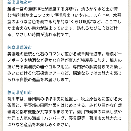
新潟県弥彦村
越後一宮の彌彦神社が鎮座する弥彦村。清らかな水と土が育
む“特別栽培米コシヒカリ伊彌彦米（いやひこまい）”や、水琴
窟のような音色を奏でる幻想的な“くらげ風鈴”など、ここでし
か出会えない魅力が詰まっています。訪れるたびに心ほどけ
る、やさしい時間が流れる村です。
岐阜県瑞浪市
美濃焼の伝統と化石のロマンが広がる岐阜県瑞浪市。瑞浪ボー
ノポークや地酒など豊かな自然が育んだ特産品に加え、職人の
技が光る美濃焼の器やゴルフ用品、専門家の解説付きでお楽し
みいただける化石採集ツアーなど、瑞浪ならではの魅力を感じ
られる自慢の逸品をお届けします。
静岡県菊川市
菊川市は、静岡県のほぼ中央に位置し、牧之原台地に広がる大
茶園と、平野部の田園地帯をはじめとする、みどり豊かな自然
環境と都市機能が共存するまちです。菊川市発祥の深蒸し茶や
地元で人気の満点！ハンバーグ、寝具類等、菊川市の魅力たっ
ぷりな名産品をお楽しみください。