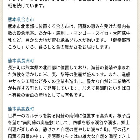
戦を続けています。
熊本県合志市
熊本市北東部に位置する合志市は、阿蘇の恵みを受けた県内有
数の穀倉地帯。あか牛・馬刺し・マンゴー・スイカ・大阿蘇牛
乳など、豊かな大地が育む絶品グルメが揃います。「健幸都市
こうし」から、暮らしと食の豊かさをお届けします。
熊本県長洲町
長洲町は熊本県の北西部に位置しており、海苔の養殖や恵まれ
た気候を活かした米、麦、梨等の生産が盛んです。また、造船
やサッシ工場など多くの企業も進出し、豊かな自然と工業地帯
が共存する町として発展しています。加えて長洲町といえば日
本有数の金魚の産地としても有名です。
熊本県高森町
世界一のカルデラを誇る阿蘇の南側に位置する高森町。根子岳
を望む“南阿蘇の奥座敷”として、四季を彩る渓谷や湧水、郷土
料理が楽しめる、静けさと自然の癒やしに満ちた町。野の花と
風薫る風景の中で、奥阿蘇ならではの雄大な自然を満喫できま