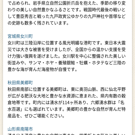
で占められ、岩手県立自然公園折爪岳を抱えた、季節の移り変
わりの美しい自然豊かなふるさとです。戦国時代最後の戦いと
して豊臣秀吉と戦った九戸政實公ゆかりの九戸神社や首塚など
の史跡も数多く残されています。
宮城県女川町
女川町は三陸沿岸に位置する風光明媚な港町です。東日本大震
災では大きな被害を受けましたが、全国からの温かい支援を受
け力強い復興を遂げました。女川駅を中心に整備された美しい
街並みや、サンマ・ホヤ・養殖銀鮭・牡蠣・ホタテなど三陸の
豊かな海が育んだ海産物が自慢です。
秋田県美郷町
秋田県南部に位置する美郷町は、東に奥羽山脈、西に仙北平野
が広がる肥沃な大地と豊かな水資源に恵まれた、県内有数の穀
倉地帯です。町内には湧水が114ヶ所あり、六郷湧水群は「名
水百選」にも選ばれています。美郷町の豊かな自然が育んだ特
産品を、ぜひご堪能ください。
山形県南陽市