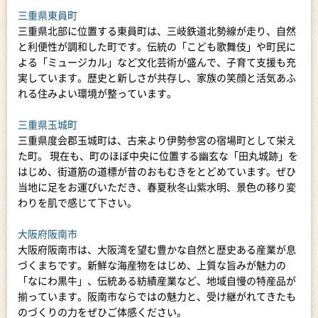
三重県東員町
三重県北部に位置する東員町は、三岐鉄道北勢線が走り、自然
と利便性が調和した町です。伝統の「こども歌舞伎」や町民に
よる「ミュージカル」など文化芸術が盛んで、子育て支援も充
実しています。歴史と新しさが共存し、家族の笑顔と活気あふ
れる住みよい環境が整っています。
三重県玉城町
三重県度会郡玉城町は、古来より伊勢参宮の宿場町として栄え
た町。 現在も、町のほぼ中央に位置する幽玄な「田丸城跡」を
はじめ、街道筋の道標が昔のおもむきをとどめています。ぜひ
当地に足をお運びいただき、春夏秋冬山紫水明、景色の移り変
わりを肌で感じて下さい。
大阪府阪南市
大阪府阪南市は、大阪湾を望む豊かな自然と歴史ある産業が息
づくまちです。新鮮な海産物をはじめ、上質な旨みが魅力の
「なにわ黒牛」、伝統ある紡績産業など、地域自慢の特産品が
揃っています。阪南市ならではの魅力と、受け継がれてきたも
のづくりの力をぜひご体感ください。