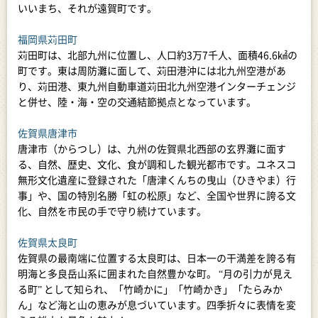
いいまち、それが遠賀町です。
福岡県苅田町
苅田町は、北部九州に位置し、人口約3万7千人、面積46.6㎢の
町です。東は周防灘に面して、苅田港沖には北九州空港があ
り、苅田港、東九州自動車道苅田北九州空港インターチェンジ
と併せ、陸・海・空の交通結節拠点となっています。
佐賀県唐津市
唐津市（からつし）は、九州の佐賀県北西部の玄界灘に面す
る、自然、歴史、文化、食が調和した観光都市です。ユネスコ
無形文化遺産に登録された「唐津くんちの曳山（ひきやま）行
事」や、国の特別名勝「虹の松原」など、全国や世界に誇る文
化、自然を市民の手で守り続けています。
佐賀県太良町
佐賀県の最南端に位置する太良町は、日本一の干満差を誇る有
明海と多良岳山系に囲まれた自然豊かな町。 “月の引力が見え
る町” として知られ、「竹崎かに」「竹崎かき」「たらみか
ん」など海と山の恵みが息づいています。四季折々に表情を変