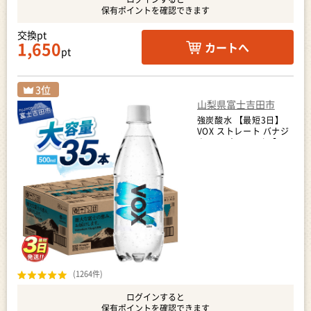
保有ポイントを確認できます
交換pt
1,650
カートへ
pt
山梨県富士吉田市
強炭酸水 【最短3日】
VOX ストレート バナジ
ウム 35本 500ml 【富
士吉田市限定カートン】
炭酸
(1264件)
ログインすると
保有ポイントを確認できます