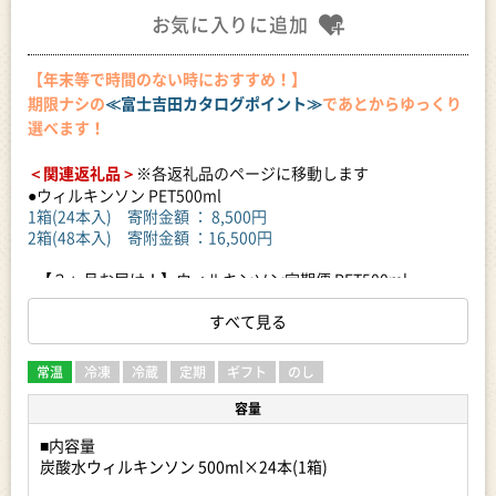
お気に入りに追加
【年末等で時間のない時におすすめ！】
期限ナシの
≪富士吉田カタログポイント≫
であとからゆっくり
選べます！
＜関連返礼品＞
※各返礼品のページに移動します
●ウィルキンソン PET500ml
1箱(24本入) 寄附金額 ： 8,500円
2箱(48本入) 寄附金額 ：16,500円
●【３ヶ月お届け！】ウィルキンソン定期便 PET500ml
1箱(24本入) 寄附金額 ：27,000円
2箱(48本入) 寄附金額 ：52,000円
すべて見る
【お盆中も通常配送します】
常温
冷凍
冷蔵
定期
ギフト
のし
容量
100年を超える伝統と信頼。磨き抜かれた水と炭酸ガスから生
まれる「刺激、強め」の本格炭酸です。
■内容量
炭酸水ウィルキンソン 500ml×24本(1箱)
そのまま飲んでも割材としてもおいしくお飲み頂けます。