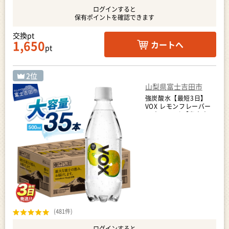
ログインすると
保有ポイントを確認できます
交換pt
1,650
カートへ
pt
山梨県富士吉田市
強炭酸水【最短3日】
VOX レモンフレーバー
35本 500ml 【富士吉田
市限定カートン】炭酸
(481件)
ログインすると