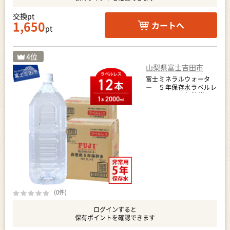
交換pt
1,650
カートへ
pt
山梨県富士吉田市
富士ミネラルウォータ
ー ５年保存水ラベルレ
ス ２L×12本 防災 備
蓄 ストック 防災グッズ
保存 非常用
(0件)
ログインすると
保有ポイントを確認できます