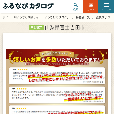
検索
カート
メニュー
ポイント制ふるさと納税サイト「ふるなびカタログ」
特産品一覧
強炭酸水 ウィル
山梨県富士吉田市
中部地方