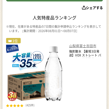
シェアする
人気特産品ランキング
※現在、在庫がある特産品の7日間の集計申請申込ランキングを表示して
います。［集計期間：2026年08月01日～08月07日]
山梨県富士吉田市
強炭酸水 【最短3日発
送】VOX ストレート バ
ナジウム 強炭酸水 35本
500ml ラベルレス【富
士吉田市限定カートン】
炭酸
(425件)