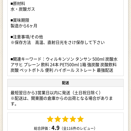
■原材料
炭酸水売上No.1※ブランド「ウィルキンソン」
水・炭酸ガス
※インテージSRI+調べ 炭酸水市場（フレーバー含む）
2023年12月～2024年11月 ブランド別累計販売金額
■賞味期限
製造から6ヶ月
ウィルキンソンタンサンは、刺激的な炭酸の強さが特長の無糖
炭酸水です。
■注意事項/その他
そのまま飲んでも爽快な飲み心地を楽しめるほか、ハイボー
※保存方法 高温、直射日光をさけ保存して下さい
ル、レモンサワー、焼酎割り、ジンソーダなどの割材としても
人気です。
強炭酸だからこそ、お酒本来の風味を引き立てながら、キレの
■関連キーワード：ウィルキンソン タンサン 500ml 炭酸水
ある飲み口をお楽しみいただけます。
アサヒ プレーン 飲料 24本 PET500ml 1箱 強炭酸 炭酸飲料
毎日の水分補給や食事のお供、晩酌用の炭酸水としてもおすす
炭酸 ペットボトル 便利 ハイボール ストレート 最強配送
めの返礼品です。
配送
提供元：かん原屋商店
最短翌日から3営業日以内に発送（土日祝日除く）
【地場産品に該当する理由】
※配送は、関東圏の倉庫からの出荷となる場合がありま
区域内にて採水された水を区域内の事業所にて充填した商品で
す。
す。（告示第5条第3号に該当）
4.9
総合評価：
（全116件のレビュー）