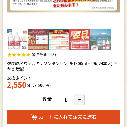
(総合評価：
4.9
)
強炭酸水 ウィルキンソンタンサン PET500ml×1箱(24本入) ア
サヒ 炭酸
交換ポイント
2,550
pt（8,500 円）
数量
カートに入れて注文に進む