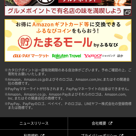
※カタログポイントは一部有効期限のある自治体がございます。予めご確認の上、ご
寄附をお願いいたします。
※Amazon、Amazon.co.jpおよびそのロゴは、Amazon.com,Inc.またはその関連会
社の商標です。
※PayPayマネーライトが付与されます。PayPayマネーライトの出金はできません。
※Amazon、Amazon.co.jp、Amazon Payおよびそれらのロゴは、Amazon.com,
Inc. またはその関連会社の商標です。
※PayPay、PayPayのロゴ、ペイペイ、Ｐのロゴは、LINEヤフー株式会社の登録商標
または商標です。
ニュースリリース
会社概要
利用規約
プライバシーポリシー