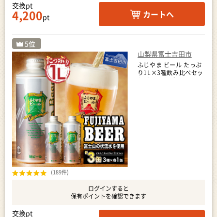
交換pt
4,200
カートへ
pt
山梨県富士吉田市
ふじやま ビール たっぷ
り1L×3種飲み比べセッ
ト クラフトビール
(189件)
ログインすると
保有ポイントを確認できます
交換pt