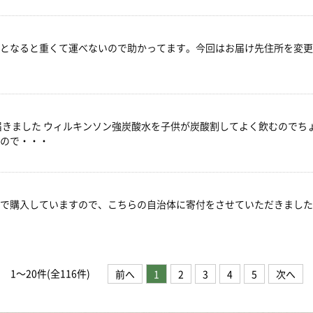
となると重くて運べないので助かってます。今回はお届け先住所を変更
届きました ウィルキンソン強炭酸水を子供が炭酸割してよく飲むのでち
ので・・・
で購入していますので、こちらの自治体に寄付をさせていただきました
1
～
20
件(全
116
件)
前へ
1
2
3
4
5
次へ