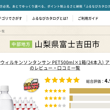
方必見。あとでゆっくり選べる、ポイント制ふるさと納税「ふるなびカタロ
テゴリでさがす
ふるなびカタログとは?
ご利用ガイド
一覧
山梨県富士吉田市
中部地方
ウィルキンソンタンサン PET500ml×1箱(24本入) 
のレビュー・口コミ一覧
4.
総合評価：