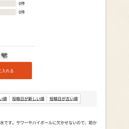
0
件
0
件
に入れる
い順
投稿日が新しい順
投稿日が古い順
水です。サワーやハイボールに欠かせないので、助か