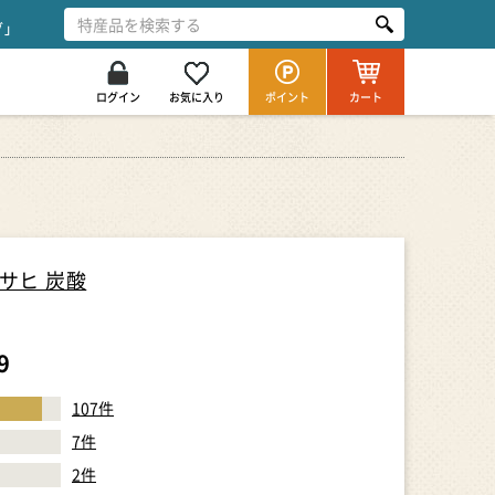
グ」
ログイン
お気に入り
ポイント
カート
アサヒ 炭酸
9
107
件
7
件
2
件