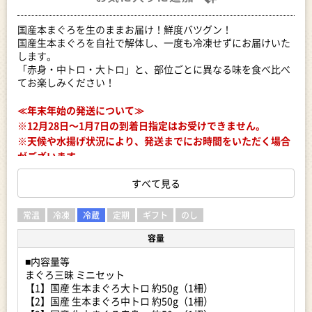
国産本まぐろを生のままお届け！鮮度バツグン！
国産生本まぐろを自社で解体し、一度も冷凍せずにお届けいた
します。
「赤身・中トロ・大トロ」と、部位ごとに異なる味を食べ比べ
てお楽しみください！
≪年末年始の発送について≫
※12月28日～1月7日の到着日指定はお受けできません。
※天候や水揚げ状況により、発送までにお時間をいただく場合
がございます。
誠に勝手ではございますが、予めご了承ください。
すべて見る
▼ ご寄附の前に必ずご確認ください ▼
常温
冷凍
冷蔵
定期
ギフト
のし
消費期限が大変短い返礼品となります。
寄附者様ご都合での受取不可・返品・交換のご対応は致しかね
容量
ます。
■内容量等
まぐろ三昧 ミニセット
▼ 配送日に関する事前連絡は行っておりません ▼
【1】国産 生本まぐろ大トロ 約50g（1柵）
（1）お届け希望日がある場合、第1希望日から第3希望日まで
【2】国産 生本まぐろ中トロ 約50g（1柵）
お受けいたします。ご寄附お申し込み時の【備考欄】にご記入