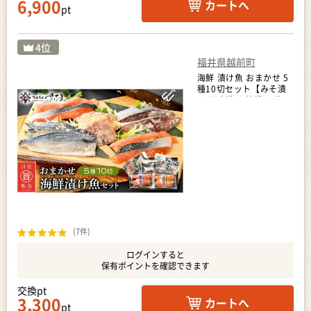
6,900
カートへ
pt
福井県越前町
海鮮 漬け魚 おまかせ 5
種10切セット【みそ漬
け 西京漬け 粕漬け 麹漬
け 冷凍 お取り寄せ 個別
包装 贈答 贈り物 発酵】
[e04-a073]
(7件)
ログインすると
保有ポイントを確認できます
交換pt
3,300
カートへ
pt