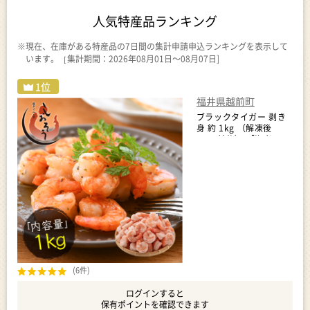
人気特産品ランキング
※現在、在庫がある特産品の7日間の集計申請申込ランキングを表示して
います。［集計期間：2026年08月01日～08月07日]
福井県越前町
ブラックタイガー 剥き
身 約 1kg （解凍後
850g前後） 【海老 えび
むきえび おかず 冷凍食
品 エビマヨ 手間いらず
えび 簡単調理 海老 】
[e70-a006]
(6件)
ログインすると
保有ポイントを確認できます