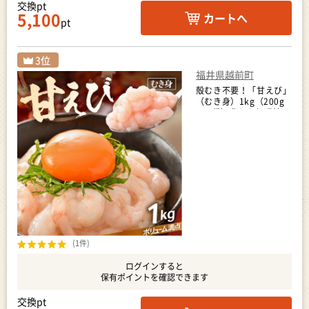
交換pt
5,100
カートへ
pt
福井県越前町
殻むき不要！「甘えび」
（むき身）1kg（200g
× 5袋）背わた処理済
天然 日本海 越前町産 国
産 [e15-b016]
(1件)
ログインすると
保有ポイントを確認できます
交換pt