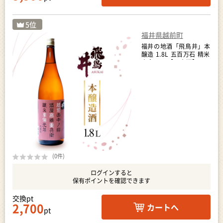
福井県越前町
福井の地酒「飛鳥井」本
醸造 1.8L 五百万石 精米
歩合60%【日本酒】
[e19-a007]
(0件)
ログインすると
保有ポイントを確認できます
交換pt
2,700
カートへ
pt