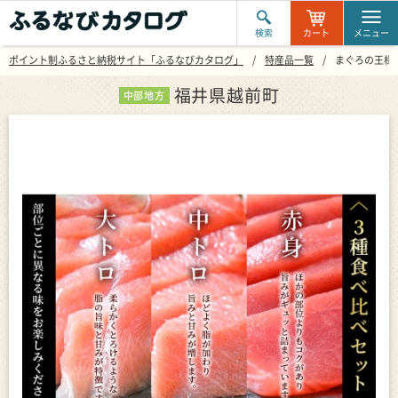
検索
カート
メニュー
ポイント制ふるさと納税サイト「ふるなびカタログ」
特産品一覧
まぐろの王様！
福井県越前町
中部地方