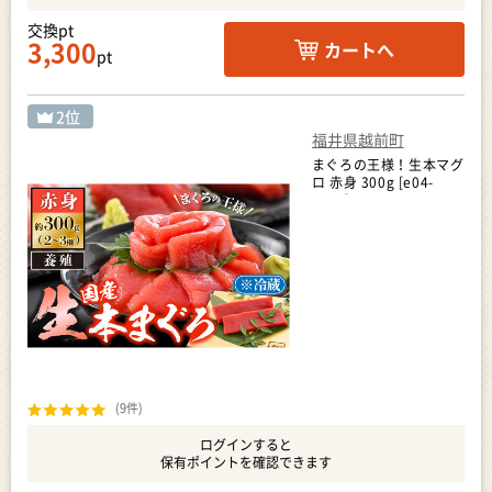
交換pt
3,300
カートへ
pt
福井県越前町
まぐろの王様！生本マグ
ロ 赤身 300g [e04-
a082]
(9件)
ログインすると
保有ポイントを確認できます