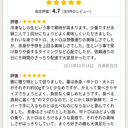
背や目が黒く、肉が赤黒いことから黒マグロとも呼ばれ、深み
のある赤い身質は旨味、香りが濃厚。
4.7
総合評価：
（全9件のレビュー）
希少価値から黒いダイヤとも呼ばれています。
評価：
本まぐろを捕獲後、氷漬けにして競り場まで運ばれ、
冷凍なしの生という事で期待が高まります。少量ですが夫
冷凍されることなくお客様のもとへ送り出されるまぐろを「生
婦二人で１回分にちょうどよく美味しくいただきました。
まぐろ」といいます。
きれいな身で中トロ、大トロは想像通りの美味しさでした
「赤身・中トロ・大トロ」と、部位ごとに異なる味の変化をお
が、赤身が予想を上回る美味しさでした。生という事で受
楽しみください！
け取りや食するタイミングなど心配でしたが、依頼通りの
日にち時間のきっちり配達で大変良かったです。
【大トロ】
腹身の最も脂が多い部分。
2025年10月14日 兵庫県在住
柔らかい食感と、口に入れた瞬間とろけるような脂の旨味と甘
みが特徴です。
評価：
マグロの部位の中で最も値段が高く、寿司店でも高級な寿司ダ
親に贈り物として送りました。量は赤身・中トロ・大トロ
ネとして扱われています。
がそれぞれ約50gずつと少なめですが、かえって食べきりサ
【中トロ】
イズでちょうどよく、負担なく楽しめたようです。食べる
「背かみ」から「背しも」にかけた背中側と、「腹なか」から
直前に届く“生”のマグロなので、とにかく味が新鮮で、スー
「腹しも」あたりの、
パーで手に入るものとは比べものにならないと喜んでくれ
おなか側の尾に近い部分から取れる部位。
ました。 赤身はさっぱりとした旨み、中トロはほどよい脂
中トロは赤身の旨みにほどよく脂が加わり甘みが増します。
の乗り、大トロはとろけるような食感で、それぞれの美味
【赤身】
しさがはっきりしていて、まぐろ好きの親も大満足だった
ほかの部位よりもコクがあり旨みがギュッと詰まっています。