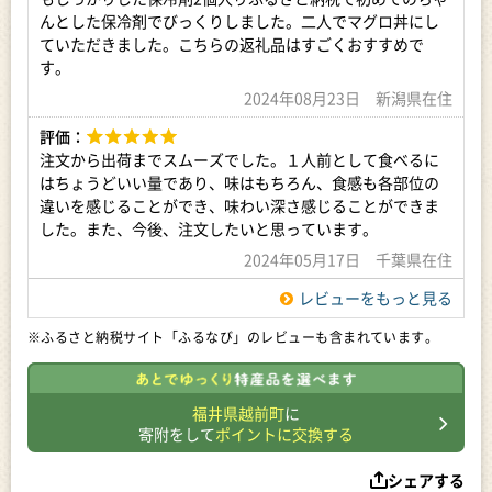
※国産生本まぐろ1本を自社で解体加工、丁寧に柵どりしたも
んとした保冷剤でびっくりしました。二人でマグロ丼にし
のを柵状でお届けいたします。
ていただきました。こちらの返礼品はすごくおすすめで
す。
■ 本品に含まれるアレルギー表示28品目
なし
2024年08月23日 新潟県在住
評価：
■ 消費期限等
出荷日より4日以内（冷蔵保存時）
注文から出荷までスムーズでした。１人前として食べるに
※返礼品到着後は冷蔵室にて保管してください。
はちょうどいい量であり、味はもちろん、食感も各部位の
※本返礼品は生ものです、到着後1～2日でお召し上がりくださ
違いを感じることができ、味わい深さ感じることができま
い。
した。また、今後、注文したいと思っています。
2024年05月17日 千葉県在住
提供事業者：株式会社 山下水産
＞＞この事業者の返礼品をもっと見る
レビューをもっと見る
※ふるさと納税サイト「ふるなび」のレビューも含まれています。
福井県越前町
に
寄附をして
ポイントに交換する
シェアする