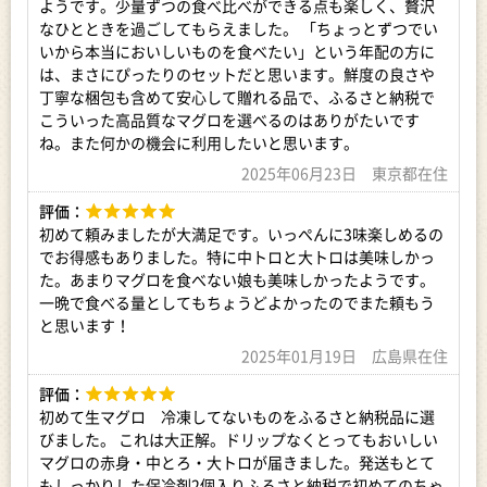
その中にわずかに酸味を感じることができ、身もしっかりして
ようです。少量ずつの食べ比べができる点も楽しく、贅沢
います。
なひとときを過ごしてもらえました。 「ちょっとずつでい
いから本当においしいものを食べたい」という年配の方に
◇ お召し上がり方
は、まさにぴったりのセットだと思います。鮮度の良さや
柵取りしてあるので、そのまま切り分けて「お刺身」「にぎ
丁寧な梱包も含めて安心して贈れる品で、ふるさと納税で
り」「まぐろ丼」「手巻き」「漬け丼」「唐揚げ」「ツナ」な
こういった高品質なマグロを選べるのはありがたいです
どでおいしくお召し上がりいただけます。
ね。また何かの機会に利用したいと思います。
＜全量150gの目安＞
・お刺身の場合…約15切（約1～2人前）
2025年06月23日 東京都在住
・海鮮丼の場合…どんぶり大盛りで約1杯分、小盛りで2杯分
・お寿司の場合…大きめにネタをカットして10～12貫が目安
評価：
初めて頼みましたが大満足です。いっぺんに3味楽しめるの
◇ 保存方法
でお得感もありました。特に中トロと大トロは美味しかっ
1.ドリップを吸い取るためにキッチンペーパーなど吸水性のあ
た。あまりマグロを食べない娘も美味しかったようです。
る紙に包み、ラップをします。
一晩で食べる量としてもちょうどよかったのでまた頼もう
2.柵が重ならないようにバットなどの大きな皿に並べて冷蔵庫
と思います！
にて保管します。
3.柵が重なってしまうとそこから色変わりが進んでいってしま
2025年01月19日 広島県在住
うので注意が必要です。
評価：
4.また、ドリップ戻りによる変色を防ぐためにも、1日ごとに紙
初めて生マグロ 冷凍してないものをふるさと納税品に選
を取り換えるのをおすすめします。
びました。 これは大正解。ドリップなくとってもおいしい
■ 原材料
マグロの赤身・中とろ・大トロが届きました。発送もとて
クロマグロ（国産 養殖）
もしっかりした保冷剤2個入りふるさと納税で初めてのちゃ