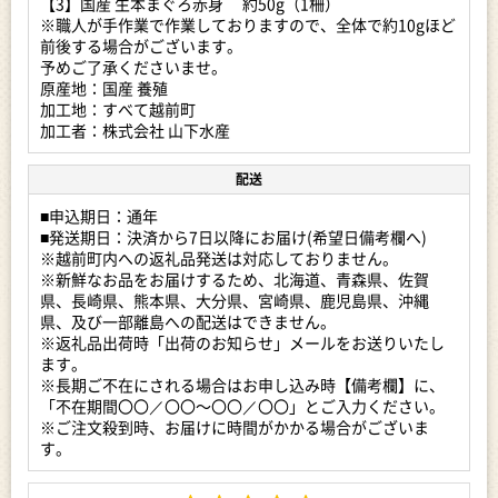
【3】国産 生本まぐろ赤身 約50g（1柵）
ください。
※職人が手作業で作業しておりますので、全体で約10gほど
※「月曜」「木曜」「祝日の翌日」はご指定いただけません。
前後する場合がございます。
予めご了承くださいませ。
※お申し込み日から『7日以降』のお日にちでご指定くださ
原産地：国産 養殖
い。
加工地：すべて越前町
※【備考欄】に必ずご連絡の取れやすい【電話番号/メールアド
加工者：株式会社 山下水産
レス】をご記入ください。
※ご注文状況・水揚げ状況等により、ご希望に添えない場合が
配送
ございます、その場合、お電話もしくはメールにてご連絡いた
します。
■申込期日：通年
■発送期日：決済から7日以降にお届け(希望日備考欄へ)
※その際、最終希望日までご連絡がつかない場合は、準備でき
※越前町内への返礼品発送は対応しておりません。
次第、順次発送となります。
※新鮮なお品をお届けするため、北海道、青森県、佐賀
（連絡不通の12月ご希望分は1月中旬以降に発送）
県、長崎県、熊本県、大分県、宮崎県、鹿児島県、沖縄
（2）お届け希望日のご記入が【備考欄】に無い場合、準備で
県、及び一部離島への配送はできません。
き次第、順次発送となります。
※返礼品出荷時「出荷のお知らせ」メールをお送りいたし
※長期ご不在期間がございましたら必ず備考欄にご記入くださ
ます。
※長期ご不在にされる場合はお申し込み時【備考欄】に、
い。
「不在期間〇〇／〇〇～〇〇／〇〇」とご入力ください。
※ご注文殺到時、お届けに時間がかかる場合がございま
※画像はイメージです。
す。
■ 返礼品について
本マグロはマグロのみならず、魚類の中の王様。