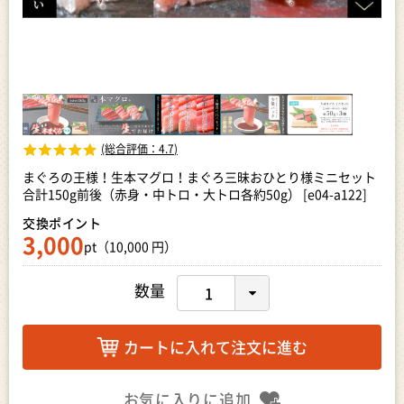
(総合評価：
4.7
)
まぐろの王様！生本マグロ！まぐろ三昧おひとり様ミニセット
合計150g前後（赤身・中トロ・大トロ各約50g） [e04-a122]
交換ポイント
3,000
pt（10,000 円）
数量
カートに入れて注文に進む
お気に入りに追加