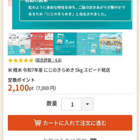
(総合評価：
4.8
)
米 精米 令和7年産 にじのきらめき 5kg スピード発送
交換ポイント
2,100
pt（7,000 円）
数量
カートに入れて注文に進む