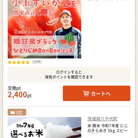
じめBonBonリッチ 1箱
2玉
(20件)
ログインすると
保有ポイントを確認できます
交換pt
2,400
カートへ
pt
茨城県八千代町
米 精米 令和7年産 にじ
のきらめき 5kg スピー
ド発送