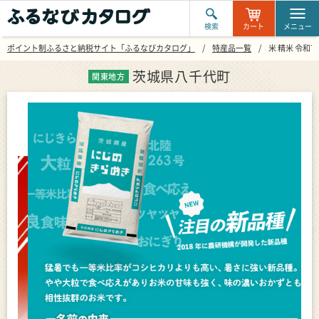
検索
カート
メニュー
ポイント制ふるさと納税サイト「ふるなびカタログ」
特産品一覧
米 精米 令和7
茨城県八千代町
関東地方