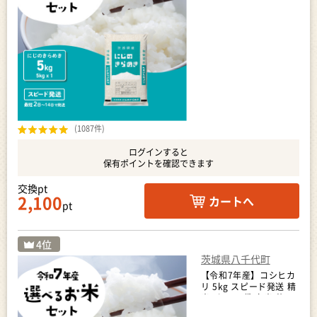
(1087件)
ログインすると
保有ポイントを確認できます
交換pt
2,100
カートへ
pt
茨城県八千代町
【令和7年産】コシヒカ
リ 5kg スピード発送 精
米 5kg x 1袋 白米 茨城
県 八千代町