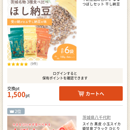
つぼしセット 干し納豆
ほし納豆 ドライ納豆 ア
ウトドア 非常食 山登り
[AL003ya]
(9件)
ログインすると
保有ポイントを確認できます
交換pt
1,500
カートへ
pt
茨城県八千代町
スイカ 黒皮 小玉スイカ
姫甘泉ブラック ひとり