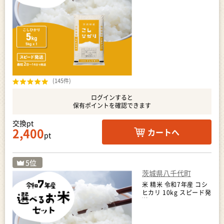
(145件)
ログインすると
保有ポイントを確認できます
交換pt
2,400
カートへ
pt
茨城県八千代町
米 精米 令和7年産 コシ
ヒカリ 10kg スピード発
送