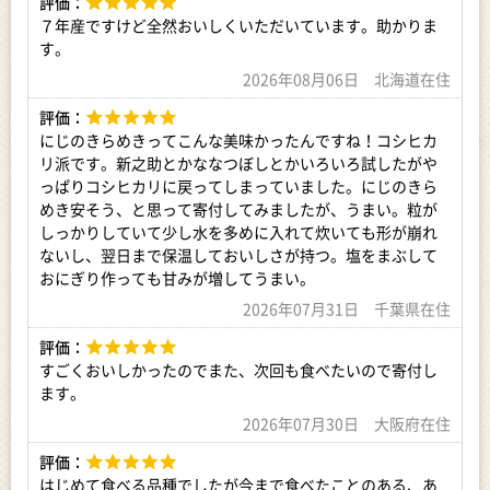
評価：
■お米の保存方法
７年産ですけど全然おいしくいただいています。助かりま
密閉した容器に移し替え、高温・多湿・直射日光を避けて、温
す。
度が15℃以下の冷蔵庫等で保管してください。
精米は温度、湿度、臭いなどの影響を受けやすく、保存の期
2026年08月06日 北海道在住
間、場所、環境によっては品質が劣化することがあります。
そのため、ご家庭では密閉した容器に移し替え、温度が15℃以
評価：
下の冷蔵庫等での保管をお勧めします。
にじのきらめきってこんな美味かったんですね！コシヒカ
特に気温が高い夏場は、虫が発生しやすいのでご注意くださ
リ派です。新之助とかななつぼしとかいろいろ試したがや
い。
っぱりコシヒカリに戻ってしまっていました。にじのきら
めき安そう、と思って寄付してみましたが、うまい。粒が
■お届け後の返品・交換について
しっかりしていて少し水を多めに入れて炊いても形が崩れ
到着後は、すぐに開封して全体をご確認ください。
ないし、翌日まで保温しておいしさが持つ。塩をまぶして
万が一、虫の混入や変色など異常がございましたら、1週間以
おにぎり作っても甘みが増してうまい。
内に写真（画像）を添付のうえ電子メールにてご連絡をお願い
いたします。
2026年07月31日 千葉県在住
お届け後、1週間を経過してのお問合せにつきましては、返
品・交換の対象外となりますので、予めご了承の上お申し込み
評価：
ください。
すごくおいしかったのでまた、次回も食べたいので寄付し
別送される場合は、上記の旨を必ず寄附者様より受取人様へご
ます。
説明いただけますようお願いいたします。
2026年07月30日 大阪府在住
日数が経ったものに関しましては対応いたしかねます。
評価：
また不備等があった場合は食べたり、飲んだり、捨てたりせ
はじめて食べる品種でしたが今まで食べたことのある、あ
ず、対応が決まるまで保管をお願いします。