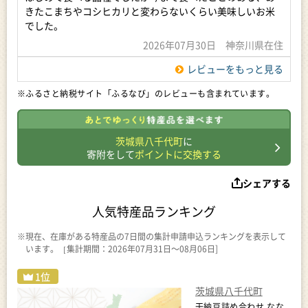
きたこまちやコシヒカリと変わらないくらい美味しいお米
保管されてない場合、代替品での対応等が難しい場合がござい
ます。
でした。
ご連絡先：furusato@yachiyotown.com
2026年07月30日 神奈川県在住
【申込期限】
レビューをもっと見る
在庫がなくなり次第終了
※オンライン決済限定
※ふるさと納税サイト「ふるなび」のレビューも含まれています。
【賞味期限】
お届けから1カ月を目安に、お早めにお召し上がりください。
茨城県八千代町
に
寄附をして
ポイントに交換する
【商品提供】
株式会社はなまるBASE
シェアする
人気特産品ランキング
※現在、在庫がある特産品の7日間の集計申請申込ランキングを表示して
います。［集計期間：2026年07月31日～08月06日]
茨城県八千代町
干納豆詰め合わせ なな