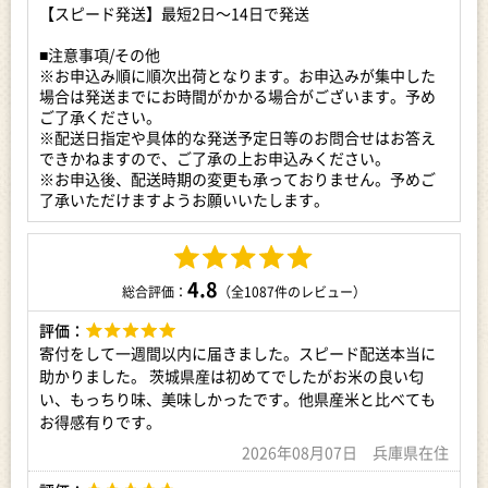
20kg (5kg x 4袋) (寄付額8000円 / 5kg当り)
【スピード発送】最短2日〜14日で発送
【新品種】にじのきらめき
■注意事項/その他
5kg (5kg x 1袋) (寄付額8000円 / 5kg当り)
※お申込み順に順次出荷となります。お申込みが集中した
10kg (5kg x 2袋) (寄付額8000円 / 5kg当り)
場合は発送までにお時間がかかる場合がございます。予め
20kg (5kg x 4袋) (寄付額8000円 / 5kg当り)
ご了承ください。
※配送日指定や具体的な発送予定日等のお問合せはお答え
※こちらは【にじのきらめき 5kg】の返礼品ページとなりま
できかねますので、ご了承の上お申込みください。
す。
※お申込後、配送時期の変更も承っておりません。予めご
了承いただけますようお願いいたします。
令和7年産米をお届けします！
筑波山を望む鬼怒川流域の肥沃な土壌で育った、茨城県産のお
米です。
5kg×1袋と小分けになっているので、保存もしやすく、使い勝
4.8
手もバツグンです。
総合評価：
（全1087件のレビュー）
評価：
■関東屈指の米どころ 茨城県
茨城県は、温暖な気候と、久慈川、那珂川、小貝川、鬼怒川、
寄付をして一週間以内に届きました。スピード配送本当に
利根川などの水の潤いに恵まれ、その土地柄を生かして、古く
助かりました。 茨城県産は初めてでしたがお米の良い匂
より稲作が盛んに行われてきました。長い歴史と豊かな風土
い、もっちり味、美味しかったです。他県産米と比べても
が、美味しい「いばらきのお米」を育んでおり、今では関東屈
お得感有りです。
指の米どころとなっています。
2026年08月07日 兵庫県在住
【注意事項】