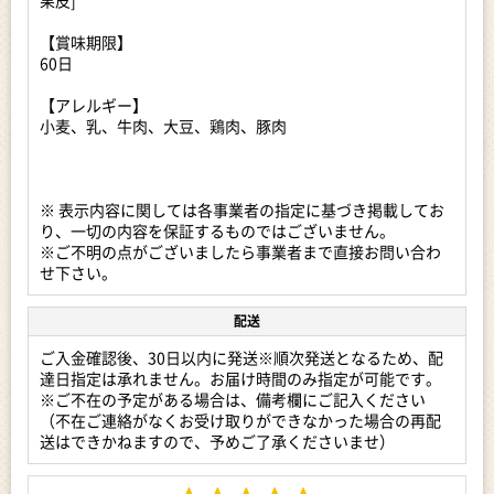
果皮]
【賞味期限】
★返礼品一番人気！！飛騨牛の返礼品★
60日
【飛騨牛】返礼品はこちら
【アレルギー】
★毎月お届け♪定期便★
小麦、乳、牛肉、大豆、鶏肉、豚肉
【定期便】返礼品はこちら
★自分のペースでゆっくり選べるカタログ★
【あとから選べるカタログ】はこちら
※ 表示内容に関しては各事業者の指定に基づき掲載してお
り、一切の内容を保証するものではございません。
※ご不明の点がございましたら事業者まで直接お問い合わ
せ下さい。
配送
ご入金確認後、30日以内に発送※順次発送となるため、配
達日指定は承れません。お届け時間のみ指定が可能です。
※ご不在の予定がある場合は、備考欄にご記入ください
（不在ご連絡がなくお受け取りができなかった場合の再配
送はできかねますので、予めご了承くださいませ）