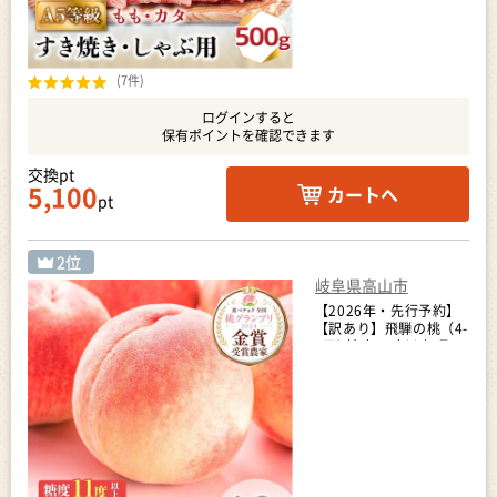
(7件)
ログインすると
保有ポイントを確認できます
交換pt
5,100
カートへ
pt
岐阜県高山市
【2026年・先行予約】
【訳あり】飛騨の桃（4-
8玉) 糖度11度以上 品種
おまかせ 訳あり｜桃
GH009