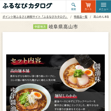
検索
カート
メニュー
ポイント制ふるさと納税サイト「ふるなびカタログ」
特産品一覧
高山めん本舗 2
岐阜県高山市
中部地方