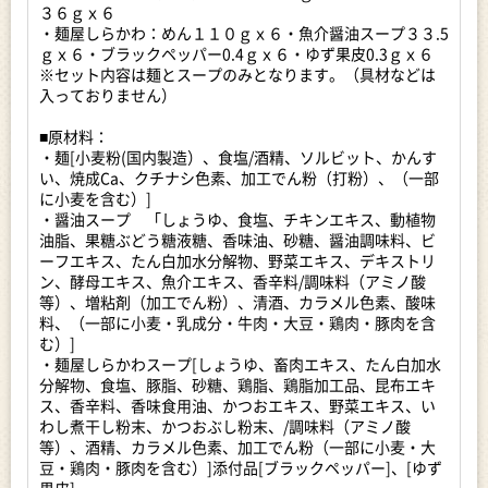
てくる素朴で深い味わいです。麺屋しらかわ（２食入り）は、
３６ｇｘ６
コクのある魚介の旨みたっぷりの魚介醤油味にブラックペッパ
・麺屋しらかわ：めん１１０ｇｘ６・魚介醤油スープ３３.5
ーとゆず果皮が入ったワンランク上の製品です。ご自身や家族
ｇｘ６・ブラックペッパー0.4ｇｘ６・ゆず果皮0.3ｇｘ６
で食べるもよし、ちょっとした手土産にも非常に喜ばれます。
※セット内容は麺とスープのみとなります。（具材などは
入っておりません）
■お店・事業者紹介：
親会社が岐阜県山県市にありますが、おいしい高山ラーメンを
■原材料：
作りたいという思いで岐阜県高山市に豊かな自然、何よりおい
・麺[小麦粉(国内製造）、食塩/酒精、ソルビット、かんす
しい水を求め、今の高山市清見町にたどり着きました。小麦粉
い、焼成Ca、クチナシ色素、加工でん粉（打粉）、（一部
は、弊社独自の銘柄も使用し、香り、食感、弾力にこだわり
に小麦を含む）]
日々品質の向上にとりくんでおります。また、卵アレルギーの
・醤油スープ 「しょうゆ、食塩、チキンエキス、動植物
方にもおいしく安全に食べて頂きたいと思い、つなぎに卵は使
油脂、果糖ぶどう糖液糖、香味油、砂糖、醤油調味料、ビ
用しておりません。私たちは、美味しさは自然の中から、こだ
ーフエキス、たん白加水分解物、野菜エキス、デキストリ
わりは仕事からをモットーに日々の仕事を通して「よりおいし
ン、酵母エキス、魚介エキス、香辛料/調味料（アミノ酸
く」にこだわっています。
等）、増粘剤（加工でん粉）、清酒、カラメル色素、酸味
料、（一部に小麦・乳成分・牛肉・大豆・鶏肉・豚肉を含
■注意事項
む）]
※画像はイメージです。
・麺屋しらかわスープ[しょうゆ、畜肉エキス、たん白加水
※セット内容は麺とスープのみとなります。（具材などは入っ
分解物、食塩、豚脂、砂糖、鶏脂、鶏脂加工品、昆布エキ
ておりません）
ス、香辛料、香味食用油、かつおエキス、野菜エキス、い
わし煮干し粉末、かつおぶし粉末、/調味料（アミノ酸
等）、酒精、カラメル色素、加工でん粉（一部に小麦・大
★高山めん本舗・容量違い★
豆・鶏肉・豚肉を含む）]添付品[ブラックペッパー]、[ゆず
返礼品はこちら