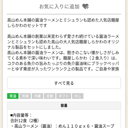
お気に入りに追加
高山めん本舗の醤油ラーメンとミシュランも認めた人気店麺屋
しらかわのセットです
高山めん本舗の創業以来変わらず愛され続けている醤油ラーメ
ンとミシュランも認めた高山の大人気店麺屋しらかわのオリジ
ナル製品をセットにしました。
高山めん本舗の醤油ラーメンは、飽きのこない懐かしさがしみ
てくる素朴で深い味わいです。麺屋しらかわ（２食入り）は、
コクのある魚介の旨みたっぷりの魚介醤油味にブラックペッパ
ーとゆず果皮が入ったワンランク上の製品です。ご自身や家族
で食べるもよし、ちょっとした手土産にも非常に喜ばれます。
すべて見る
■お店・事業者紹介：
高山めん本舗の醤油ラーメンとミシュランも認めた人気店麺屋
しらかわのセットです
常温
冷凍
冷蔵
定期
ギフト
のし
容量
高山めん本舗の創業以来変わらず愛され続けている醤油ラーメ
ンとミシュランも認めた高山の大人気店麺屋しらかわのオリジ
■内容量等：
ナル製品をセットにしました。
合計12食（2種）
高山めん本舗の醤油ラーメンは、飽きのこない懐かしさがしみ
・高山ラーメン（醤油）：めん１１０ｇｘ６・醤油スープ