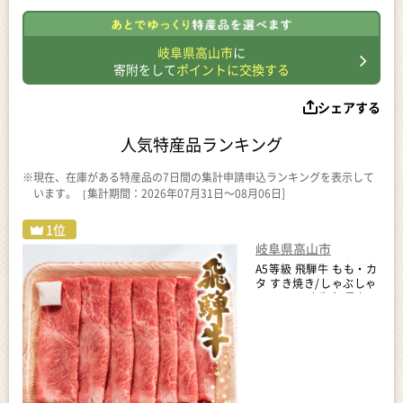
岐阜県高山市
に
寄附をして
ポイントに交換する
シェアする
人気特産品ランキング
※現在、在庫がある特産品の7日間の集計申請申込ランキングを表示して
います。［集計期間：2026年07月31日～08月06日]
岐阜県高山市
A5等級 飛騨牛 もも・カ
タ すき焼き/しゃぶしゃ
ぶ用 500g | 牛肉 最上級
品 飛騨牛 BV011