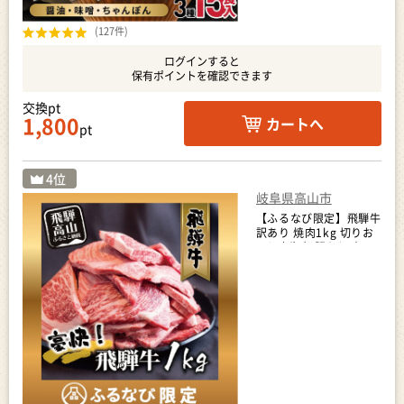
(127件)
ログインすると
保有ポイントを確認できます
交換pt
1,800
カートへ
pt
岐阜県高山市
【ふるなび限定】飛騨牛
訳あり 焼肉1kg 切りお
とし | 牛肉 訳あり 丸明
LR008-CP02 FN-
Limited-PR