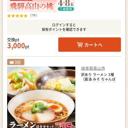
(7件)
ログインすると
保有ポイントを確認できます
交換pt
3,000
カートへ
pt
岐阜県高山市
訳あり ラーメン 3種
（醤油 みそ ちゃんぽ
ん）15食 簡易包装 訳あ
り ラーメン JM002