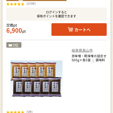
(575件)
ログインすると
保有ポイントを確認できます
交換pt
6,900
カートへ
pt
岐阜県高山市
赤味噌・糀味噌の詰合せ
500g×各5袋 ｜ 調味料
味噌 みそ 味噌汁 みそ鍋
味噌ラーメン 料理に大
活躍 大のや醸造
AJ004VC13
(5件)