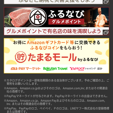
※カタログポイントは一部有効期限のある自治体がございます。予めご確認の上、ご
寄附をお願いいたします。
※Amazon、Amazon.co.jpおよびそのロゴは、Amazon.com,Inc.またはその関連会
社の商標です。
※PayPayマネーライトが付与されます。PayPayマネーライトの出金はできません。
※Amazon、Amazon.co.jp、Amazon Payおよびそれらのロゴは、Amazon.com,
Inc. またはその関連会社の商標です。
※PayPay、PayPayのロゴ、ペイペイ、Ｐのロゴは、LINEヤフー株式会社の登録商標
または商標です。