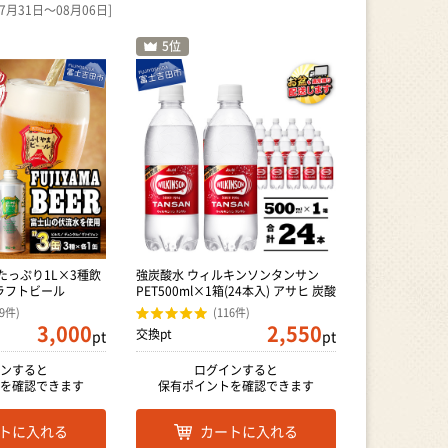
31日～08月06日]
たっぷり1L×3種飲
強炭酸水 ウィルキンソンタンサン
ラフトビール
PET500ml×1箱(24本入) アサヒ 炭酸
89件)
(116件)
3,000
2,550
交換pt
pt
pt
ンすると
ログインすると
を確認できます
保有ポイントを確認できます
トに入れる
カートに入れる