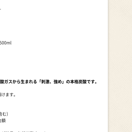
す
00ml
炭酸ガスから生まれる「刺激、強め」の本格炭酸です。
頂けます。
含む）
金額