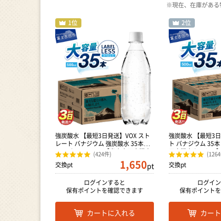
※現在、在庫がある特
強炭酸水 【最短3日発送】VOX スト
強炭酸水 【最短3日
レート バナジウム 強炭酸水 35本
ト バナジウム 35本 
500ml ラベルレス【富士吉田市限定
田市限定カートン
(424件)
(126
カートン】 炭酸
1,650
交換pt
交換pt
pt
ログインすると
ログイン
保有ポイントを確認できます
保有ポイントを
カートに入れる
カート