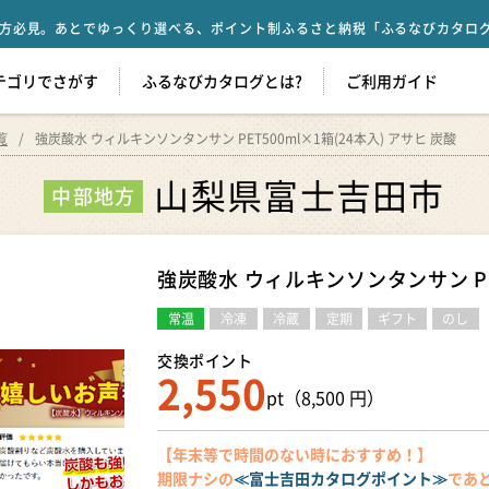
方必見。あとでゆっくり選べる、ポイント制ふるさと納税「ふるなびカタロ
テゴリでさがす
ふるなびカタログとは?
ご利用ガイド
覧
強炭酸水 ウィルキンソンタンサン PET500ml×1箱(24本入) アサヒ 炭酸
山梨県富士吉田市
中部地方
強炭酸水 ウィルキンソンタンサン PET
常温
冷凍
冷蔵
定期
ギフト
のし
交換ポイント
2,550
pt（8,500 円）
【年末等で時間のない時におすすめ！】
期限ナシの
≪富士吉田カタログポイント≫
であ