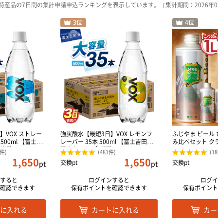
産品の7日間の集計申請申込ランキングを表示しています。［集計期間：2026年07月
】VOX ストレー
強炭酸水【最短3日】VOX レモンフ
ふじやま ビール 
500ml 【富士吉
レーバー 35本 500ml 【富士吉田市
み比べセット ク
】炭酸
限定カートン】炭酸
4件)
(481件)
(1
1,650
1,650
交換pt
交換pt
pt
pt
すると
ログインすると
ログイ
確認できます
保有ポイントを確認できます
保有ポイント
に入れる
カートに入れる
カー