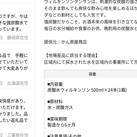
ウィルキンソンタンサンは、刺激的な炭酸の強
そのまま飲んでも爽快な飲み心地を楽しめるほ
ダなどの割材としても人気です。
のですが、やは
強炭酸だからこそ、お酒本来の風味を引き立て
きな強炭酸水で
毎日の水分補給や食事のお供、晩酌用の炭酸水
っています。
07日 静岡県在住
提供元：かん原屋商店
る品で 手軽に
【地場産品に該当する理由】
せていただいて
区域内にて採水された水を区域内の事業所にて充
けて大変ありが
容量
23日 北海道在住
■内容量
炭酸水ウィルキンソン 500ml×24本(1箱)
爽快感があり、
■原材料
いただけます。
水・炭酸ガス
かりました。品
■賞味期限
したい返礼品で
製造から6ヶ月
11日 三重県在住
■注意事項/その他