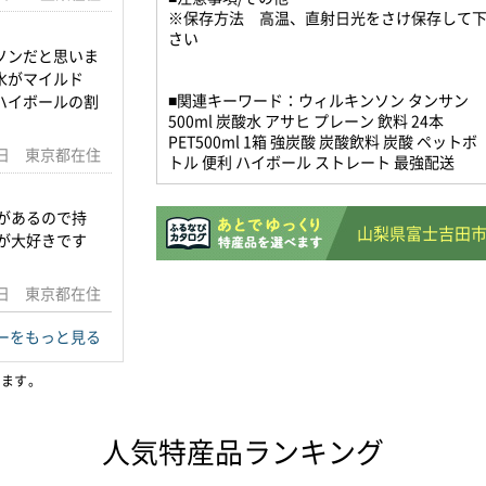
※保存方法 高温、直射日光をさけ保存して
さい
ソンだと思いま
水がマイルド
■関連キーワード：ウィルキンソン タンサン
ハイボールの割
500ml 炭酸水 アサヒ プレーン 飲料 24本
PET500ml 1箱 強炭酸 炭酸飲料 炭酸 ペットボ
01日 東京都在住
トル 便利 ハイボール ストレート 最強配送
があるので持
山梨県富士吉田
が大好きです
28日 東京都在住
ーをもっと見る
います。
人気特産品ランキング