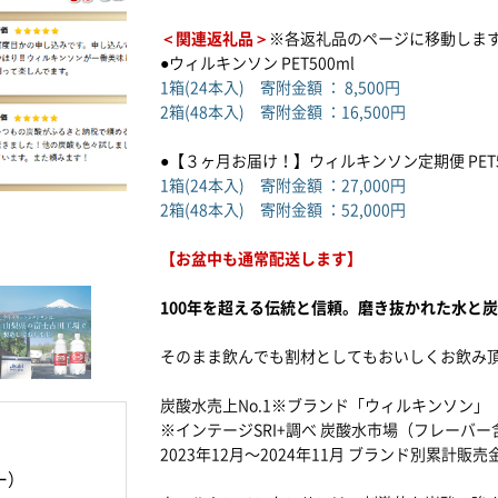
＜関連返礼品＞
※各返礼品のページに移動しま
●ウィルキンソン PET500ml
1箱(24本入) 寄附金額 ： 8,500円
2箱(48本入) 寄附金額 ：16,500円
●【３ヶ月お届け！】ウィルキンソン定期便 PET5
1箱(24本入) 寄附金額 ：27,000円
2箱(48本入) 寄附金額 ：52,000円
【お盆中も通常配送します】
100年を超える伝統と信頼。磨き抜かれた水と
そのまま飲んでも割材としてもおいしくお飲み
炭酸水売上No.1※ブランド「ウィルキンソン」
※インテージSRI+調べ 炭酸水市場（フレーバー
2023年12月～2024年11月 ブランド別累計販売
ー）