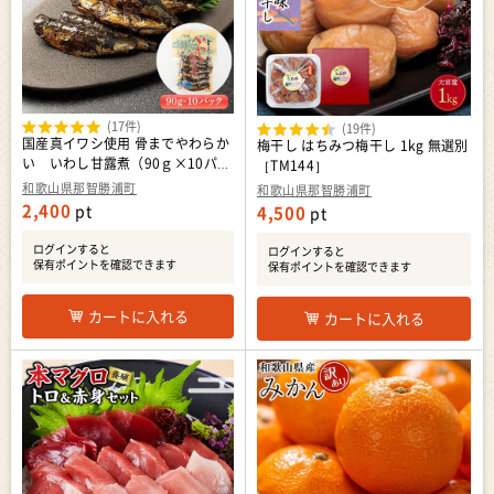
(17件)
(19件)
国産真イワシ使用 骨までやわらか
梅干し はちみつ梅干し 1kg 無選別
い いわし甘露煮（90ｇ×10パッ
［TM144］
クセット）
和歌山県那智勝浦町
和歌山県那智勝浦町
2,400
pt
4,500
pt
ログインすると
ログインすると
保有ポイントを確認できます
保有ポイントを確認できます
カートに入れる
カートに入れる