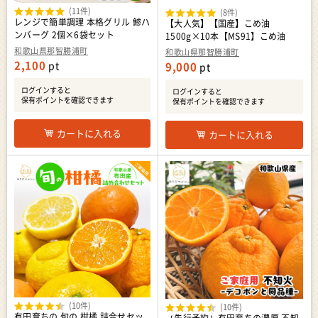
(11件)
(8件)
レンジで簡単調理 本格グリル 鯵ハ
【大人気】【国産】こめ油
ンバーグ 2個×6袋セット
1500g×10本【MS91】こめ油
和歌山県那智勝浦町
和歌山県那智勝浦町
2,100
pt
9,000
pt
ログインすると
ログインすると
保有ポイントを確認できます
保有ポイントを確認できます
カートに入れる
カートに入れる
(10件)
(10件)
有田育ちの 旬の 柑橘 詰合せセッ