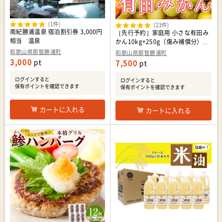
(1件)
(23件)
南紀勝浦温泉 宿泊割引券 3,000円
［先行予約］家庭用 小さな有田み
相当 温泉
かん10kg+250g（傷み補償分）
［2026年10月初旬から2027年1月
和歌山県那智勝浦町
和歌山県那智勝浦町
末日頃順次発送予定］［IKE223］
3,000
pt
7,500
pt
ログインすると
ログインすると
保有ポイントを確認できます
保有ポイントを確認できます
カートに入れる
カートに入れる