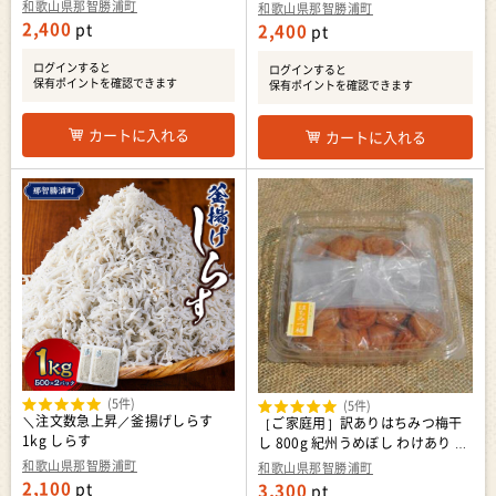
［MS32］
和歌山県那智勝浦町
和歌山県那智勝浦町
2,400
pt
2,400
pt
ログインすると
ログインすると
保有ポイントを確認できます
保有ポイントを確認できます
カートに入れる
カートに入れる
(5件)
(5件)
＼注文数急上昇／釜揚げしらす
［ご家庭用］訳ありはちみつ梅干
1kg しらす
し 800g 紀州うめぼし わけあり 和
歌山県産 紀伊国屋文左衛門本舗
和歌山県那智勝浦町
和歌山県那智勝浦町
［TC14］
2,100
pt
3,300
pt