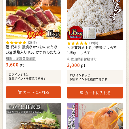
(23件)
(19件)
鰹 訳あり 藁焼きかつおのたたき
＼注文数急上昇／釜揚げしらす
1kg 藻塩入り KS3 かつおのたたき
1.5kg しらす
和歌山県那智勝浦町
和歌山県那智勝浦町
3,600
pt
3,000
pt
ログインすると
ログインすると
保有ポイントを確認できます
保有ポイントを確認できます
カートに入れる
カートに入れる