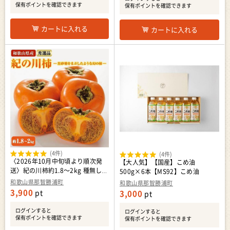
保有ポイントを確認できます
保有ポイントを確認できます
カートに入れる
カートに入れる
(4件)
(4件)
〈2026年10月中旬頃より順次発
【大人気】【国産】こめ油
送〉紀の川柿約1.8～2kg 種無し
500g×6本【MS92】こめ油
柿 希少 ［TM191］
和歌山県那智勝浦町
和歌山県那智勝浦町
3,900
pt
3,000
pt
ログインすると
ログインすると
保有ポイントを確認できます
保有ポイントを確認できます