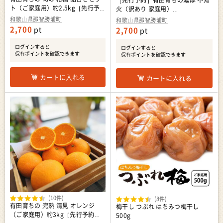
［先行予約］有田育ちの濃厚 不知
ト（ご家庭用）約2.5kg［先行予
火（訳あり 家庭用）
約］［MS63］
2.5kg［MS40］
和歌山県那智勝浦町
和歌山県那智勝浦町
2,700
pt
2,700
pt
ログインすると
ログインすると
保有ポイントを確認できます
保有ポイントを確認できます
カートに入れる
カートに入れる
(10件)
(8件)
有田育ちの 完熟 清見 オレンジ
梅干し つぶれ はちみつ梅干し
（ご家庭用）約3kg［先行予約］
500g