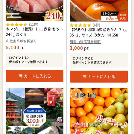
(11件)
(6件)
本マグロ（養殖）トロ 赤身 セット
【訳あり】和歌山県産みかん ７kg
240g まぐろ
3S~2L サイズ みかん［MG58］
和歌山県那智勝浦町
和歌山県那智勝浦町
5,100
pt
3,000
pt
ログインすると
ログインすると
保有ポイントを確認できます
保有ポイントを確認できます
カートに入れる
カートに入れる