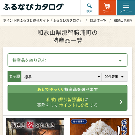
検索
カート
メニュー
ポイント制ふるさと納税サイト「ふるなびカタログ」
自治体一覧
和歌山県那智
和歌山県那智勝浦町の
特産品一覧
特産品を絞り込む
表示順
和歌山県那智勝浦町
に
寄附をして
ポイントに交換
する