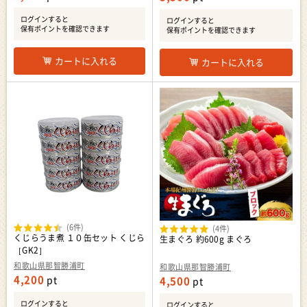
ログインすると
ログインすると
保有ポイントを確認できます
保有ポイントを確認できます
カートに入れる
カートに入れる
(6件)
(4件)
くじらうま煮 １０缶セット くじら
生まぐろ 約600g まぐろ
［GK2］
和歌山県那智勝浦町
和歌山県那智勝浦町
4,200
pt
4,500
pt
ログインすると
ログインすると