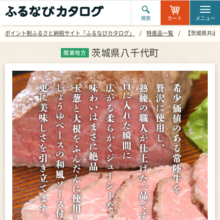
検索
カート
メニュー
ポイント制ふるさと納税サイト「ふるなびカタログ」
特産品一覧
【茨城県共通返礼
茨城県八千代町
関東地方