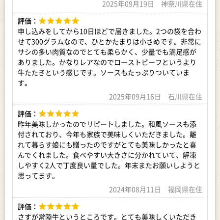
2025年09月19日 神奈川県在住
ソース（小麦・乳成分・牛肉・大豆・鶏肉・りんご）
評価：
【賞味期限】
申し込みをしてから10日ほどで届きました。2つの袋を合わ
冷凍状態で製造日から1年。冷蔵庫で解凍後７日間。
せて300グラムなので、ひとかたまりは小さめです。非常に
賞味期限180日以上あるものを発送します。（-18℃以下で保
存）
サシの多い肉質なのでとても柔らかく、少量でも満足感が
※賞味期限の詳細は包装に記載あり
ありました。かなりレアなのでローストビーフというより
牛たたきという感じです。ソースもたっぷりついていま
【商品提供】
す。
I・H-Suzuran
2025年09月16日 石川県在住
評価：
昨年美味しかったのでリピートしました。和風ソースも添
付されており、今年も家族で美味しくいただきました。離
れて暮らす娘にも贈ったのですがとても美味しかったと喜
んでくれました。食べやすい大きさに分かれていて、解凍
しやすく2人で丁度良い量でした。年末またお願いしようと
思ってます。
2024年08月11日 福岡県在住
評価：
さすが常陸牛というところです。とても美味しくいただき