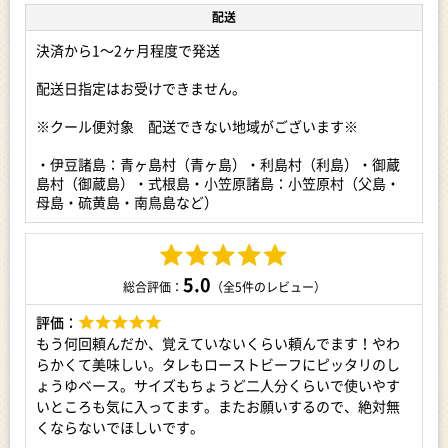
配送
【お召し上がり方】
冷蔵庫解凍後、すぐにお召し上がりになるのではなく、
決済から1～2ヶ月程度で発送
常温(室温で30分程度)に戻すとお肉の味をよりお楽しみいただ
けます。
配送日指定はお受けできません。
【注意事項】
※クール便対象 配送できない地域がございます※
※クール便対象 配送できない地域がございます※
・伊豆諸島：青ヶ島村（青ヶ島）・利島村（利島）・御蔵島村
・伊豆諸島：青ヶ島村（青ヶ島）・利島村（利島）・御蔵
（御蔵島）・式根島・小笠原諸島：小笠原村（父島・母島・硫
島村（御蔵島）・式根島・小笠原諸島：小笠原村（父島・
黄島・南鳥島など）
母島・硫黄島・南鳥島など）
※お受け取り後は、すぐに状態をご確認ください。※
万全を期して返礼品をお届けしていますが、万が一、不備等が
あった場合は返礼品受け取り時に、写真（画像）を添付のうえ
5.0
電子メールにてご連絡ください。
総合評価：
（全5件のレビュー）
日数が経ったものに関しましては対応いたしかねますので、ご
評価：
了承ください。
また、不備等があった返礼品は食べたり、飲んだり、捨てたり
もう何回頼んだか、覚えていないくらい頼んでます！やわ
せず、対応が決まるまで保管をお願いします。保管されてない
らかくて美味しい。タレもローストビーフにピッタリのし
場合、代替品での対応等が難しい場合がございます。
ょうゆベース。サイズもちょうど二人分くらいで使いやす
ご連絡先：furusato@yachiyotown.com
いところも気に入ってます。またお願いするので、絶対無
くならないでほしいです。
【アレルギー】