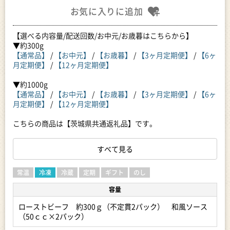
お気に入りに追加
【選べる内容量/配送回数/お中元/お歳暮はこちらから】
▼約300g
【通常品】
/
【お中元】
/
【お歳暮】
/
【3ヶ月定期便】
/
【6ヶ
月定期便】
/
【12ヶ月定期便】
▼約1000g
【通常品】
/
【お中元】
/
【お歳暮】
/
【3ヶ月定期便】
/
【6ヶ
月定期便】
/
【12ヶ月定期便】
こちらの商品は【茨城県共通返礼品】です。
茨城県内において生産された牛肉を原材料に、下妻市内の工場
にて加工を行っております。
すべて見る
【常陸牛ローストビーフ】
常陸牛（A4～A5ランク）の厳選されたモモ肉を使用。
常温
冷凍
冷蔵
定期
ギフト
のし
丁寧に自家製スパイスをもみ込み、低温でゆっくり時間をかけ
容量
て肉汁を閉じ込め加熱しました。常陸牛の持つ肉の旨味をご賞
味ください。
ローストビーフ 約300ｇ（不定貫2パック） 和風ソース
ローストビーフソースもお付けいたしま
（50ｃｃ×2パック）
す。