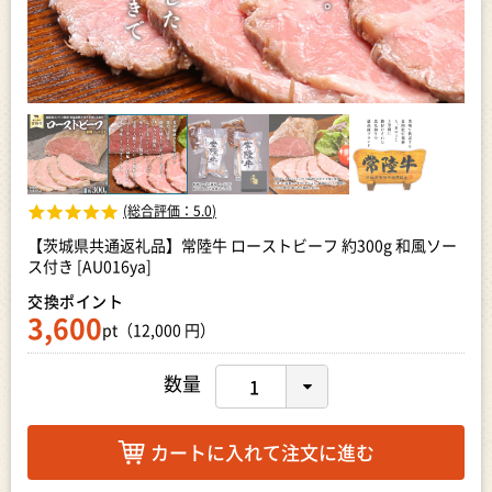
(総合評価：
5.0
)
【茨城県共通返礼品】常陸牛 ローストビーフ 約300g 和風ソー
ス付き [AU016ya]
交換ポイント
3,600
pt（12,000 円）
数量
カートに入れて注文に進む