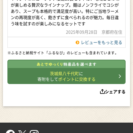
が楽しめる贅沢なラインナップ。麺はノンフライでコシが
製造日より6か月
あり、スープも本格的で満足度が高い。特にご当地ラーメ
【商品提供】
ンの再現度が高く、飽きずに食べられるのが魅力。毎日違
ヤマダイ株式会社
う味を試すのが楽しみになるセットです
2025年09月28日 京都府在住
地場産品類型：3
類型該当理由：製造工程のすべてを町内の施設において行って
レビューをもっと見る
いるため。
※ふるさと納税サイト「ふるなび」のレビューも含まれています。
茨城県八千代町
に
寄附をして
ポイントに交換する
シェアする