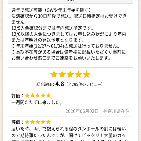
そんな凄麺ブランドのラインナップは、なんと28種類以上！
日本全国のご当地ラーメンを再現した「ご当地ラーメンシリー
通年で発送可能（GWや年末年始を除く）
ズ」
決済確認から30日前後で発送。配送日時指定はお受けでき
麺・スープ・具材の全てにこだわり王道だけど飽きがこない味
ません。
を追求した「逸品シリーズ」
12/5入金確認分までは年内発送予定です。
どの商品も、1つ1つ強いこだわりをもって作られており、どれ
12/6以降の入金につきましてはお申し込み状況により年内
を食べても違う美味しさが楽しめます。
または年明けの発送予定となります。
※年末年始(12/27～01/04)の発送は行っておりません。
ふるさと納税限定！工場直送！
※長期不在等がある場合は備考欄に記載いただくか事前に
凄麺の魅力を存分に味わっていただけるよう、全種類の中から
お問い合わせ窓口までご連絡をお願いいたします。
ランダムで18食を詰合せにしてお届けいたします。何が入って
いるかは、箱を開けてのお楽しみ。
食べ比べをしても、みんなで分け合っても楽しい。きっとお気
に入りの凄麺がみつかるはず。
4.8
総合評価：
（全295件のレビュー）
これだけの種類をまとめてお届けできるのは、工場直送のふる
評価：
さと納税ならではです。
ぜひ一度、凄麺の美味しさを味わってみてください。
一週間たたずに来ました。
2026年06月02日 神奈川県在住
【注意事項】
評価：
生産ラインの都合により、発送までにお時間をいただく場合が
届いた時、両手で抱えられる程のダンボールの割には軽い
ありますので、あらかじめをご了承お願いいたします。在庫状
ので期待薄だったんですが、開けてビックリ！大量のカッ
況により、お届けするものが写真と異なる場合があります。