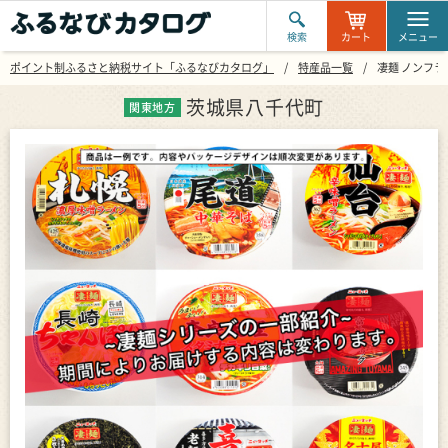
検索
カート
メニュー
ポイント制ふるさと納税サイト「ふるなびカタログ」
特産品一覧
凄麺 ノンフラ
茨城県八千代町
関東地方