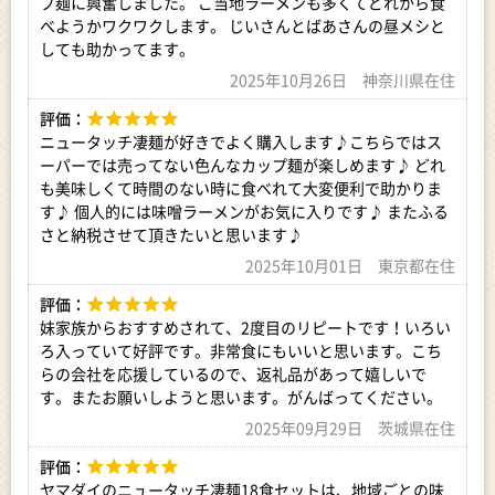
プ麺に興奮しました。 ご当地ラーメンも多くてどれから食
べようかワクワクします。 じいさんとばあさんの昼メシと
※お受け取り後は、すぐに状態をご確認ください。※
しても助かってます。
万全を期して返礼品をお届けしていますが、万が一、不備等が
あった場合は返礼品受け取り時に、写真（画像）を添付のうえ
2025年10月26日 神奈川県在住
電子メールにてご連絡ください。
日数が経ったものに関しましては対応いたしかねますので、ご
評価：
了承ください。
ニュータッチ凄麺が好きでよく購入します♪こちらではス
また、不備等があった返礼品は食べたり、飲んだり、捨てたり
ーパーでは売ってない色んなカップ麺が楽しめます♪ どれ
せず、対応が決まるまで保管をお願いします。保管されてない
も美味しくて時間のない時に食べれて大変便利で助かりま
場合、代替品での対応等が難しい場合がございます。
す♪ 個人的には味噌ラーメンがお気に入りです♪ またふる
ご連絡先：furusato@yachiyotown.com
さと納税させて頂きたいと思います♪
【アレルギー】
2025年10月01日 東京都在住
全商品共通：小麦・大豆 （本品製造工場では、そばを含む製
品を製造しています）
評価：
その他のアレルゲンは、お届けする商品により異なります。
妹家族からおすすめされて、2度目のリピートです！いろい
商品ごとのアレルゲンについては、お手元に届いた商品のアレ
ろ入っていて好評です。非常食にもいいと思います。こち
ルゲン表示もしくはヤマダイ株式会社公式HPをご覧ください。
らの会社を応援しているので、返礼品があって嬉しいで
https://www.newtouch.co.jp/
す。またお願いしようと思います。がんばってください。
2025年09月29日 茨城県在住
【申込期限】
通年
評価：
ヤマダイのニュータッチ凄麺18食セットは、地域ごとの味
【賞味期限】