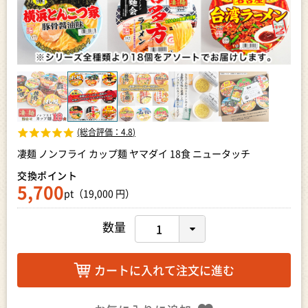
(総合評価：
4.8
)
凄麺 ノンフライ カップ麺 ヤマダイ 18食 ニュータッチ
交換ポイント
5,700
pt（19,000 円）
数量
カートに入れて注文に進む