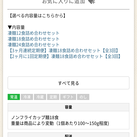
お気に入りに追加
【選べる内容量はこちらから】
▼内容量
凄麺12食詰め合わせセット
凄麺18食詰め合わせセット
凄麺24食詰め合わせセット
【3ヶ月連続定期便】凄麺18食詰め合わせセット【全3回】
【2ヶ月に1回定期便】凄麺18食詰め合わせセット【全3回】
「カップラーメンを超えるカップラーメンを」
すべて見る
凄麺は、そんな社員の熱い想いからスタートしたカップ麺ブラ
ンドです。
長い年月をかけて開発した独自製法(特許製法)により生み出さ
常温
冷凍
冷蔵
定期
ギフト
のし
れるノンフライ麺は、
容量
「喉ごし」や「麺のコシ」が、凄い！
まさしく「凄麺」です。
ノンフライカップ麺18食
ラーメン専門店に負けない、本格的なラーメンをお届けいたし
重量は商品により変動（1個あたり100～150g程度)
ます。
配送