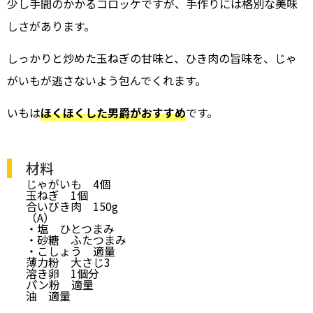
少し手間のかかるコロッケですが、手作りには格別な美味
しさがあります。
しっかりと炒めた玉ねぎの甘味と、ひき肉の旨味を、じゃ
がいもが逃さないよう包んでくれます。
いもは
ほくほくした男爵がおすすめ
です。
材料
じゃがいも 4個
玉ねぎ 1個
合いびき肉 150g
（A）
・塩 ひとつまみ
・砂糖 ふたつまみ
・こしょう 適量
薄力粉 大さじ3
溶き卵 1個分
パン粉 適量
油 適量