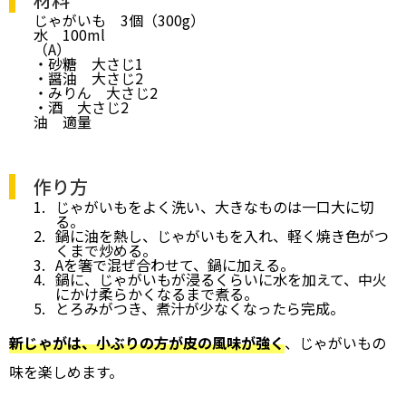
じゃがいも 3個（300g）
水 100ml
（A）
・砂糖 大さじ1
・醤油 大さじ2
・みりん 大さじ2
・酒 大さじ2
油 適量
作り方
じゃがいもをよく洗い、大きなものは一口大に切
る。
鍋に油を熱し、じゃがいもを入れ、軽く焼き色がつ
くまで炒める。
Aを箸で混ぜ合わせて、鍋に加える。
鍋に、じゃがいもが浸るくらいに水を加えて、中火
にかけ柔らかくなるまで煮る。
とろみがつき、煮汁が少なくなったら完成。
新じゃがは、小ぶりの方が皮の風味が強く
、じゃがいもの
味を楽しめます。