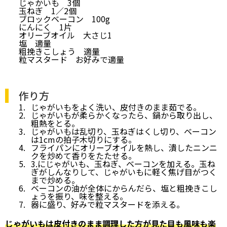
じゃかいも 3個
玉ねぎ 1／2個
ブロックベーコン 100g
にんにく 1片
オリーブオイル 大さじ1
塩 適量
粗挽きこしょう 適量
粒マスタード お好みで適量
作り方
じゃがいもをよく洗い、皮付きのまま茹でる。
じゃがいもが柔らかくなったら、鍋から取り出し、
粗熱をとる。
じゃがいもは乱切り、玉ねぎはくし切り、ベーコン
は1cmの拍子木切りにする。
フライパンにオリーブオイルを熱し、潰したニンニ
クを炒めて香りをたたせる。
3.にじゃがいも、玉ねぎ、ベーコンを加える。玉ね
ぎがしんなりして、じゃがいもに軽く焦げ目がつく
まで炒める。
ベーコンの油が全体にからんだら、塩と粗挽きこし
ょうを振り、味を整える。
器に盛り、好みで粒マスタードを添える。
じゃがいもは皮付きのまま調理した方が見た目も風味も楽