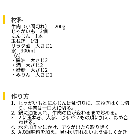
材料
牛肉（小間切れ） 200g
じゃがいも 3個
にんじん 1本
玉ねぎ 1個
サラダ油 大さじ1
水 300ml
（A）
・醤油 大さじ2
・酒 大さじ2
・砂糖 大さじ2
・みりん 大さじ2
作り方
じゃがいもとにんじんは乱切りに、玉ねぎはくし切
り、牛肉は一口大に切る。
鍋に油を入れ、牛肉の色が変わるまで炒める。
2.に玉ねぎ、人参、じゃがいもの順に加え、炒め合
わせる。
水を加え火にかけ、アクが出たら取り除く。
Aの調味料を加え、具材が崩れないよう優しくかき