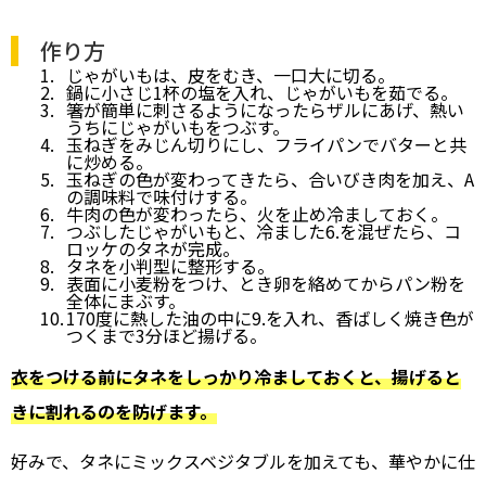
作り方
じゃがいもは、皮をむき、一口大に切る。
鍋に小さじ1杯の塩を入れ、じゃがいもを茹でる。
箸が簡単に刺さるようになったらザルにあげ、熱い
うちにじゃがいもをつぶす。
玉ねぎをみじん切りにし、フライパンでバターと共
に炒める。
玉ねぎの色が変わってきたら、合いびき肉を加え、A
の調味料で味付けする。
牛肉の色が変わったら、火を止め冷ましておく。
つぶしたじゃがいもと、冷ました6.を混ぜたら、コ
ロッケのタネが完成。
タネを小判型に整形する。
表面に小麦粉をつけ、とき卵を絡めてからパン粉を
全体にまぶす。
170度に熱した油の中に9.を入れ、香ばしく焼き色が
つくまで3分ほど揚げる。
衣をつける前にタネをしっかり冷ましておくと、揚げると
きに割れるのを防げます。
好みで、タネにミックスベジタブルを加えても、華やかに仕