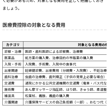
く必要があるため、対象となる費用を正しく把握しておき
ましょう。
医療費控除の対象となる費用
カテゴリ
対象となる費用の例
診察・治療
医師・歯科医師による診察費、治療費
医薬品
処方薬の購入費、治療目的の市販薬の購入費
入院・手術
入院費、手術費、入院中の食事代
出産関連
妊婦健診費、出産費用（分娩費・入院費）、不妊治療
歯科治療
虫歯の治療費、歯列矯正（子供の発育上必要な場合）
交通費
通院にかかる公共交通機関の交通費（電車・バス代な
施術費
あん摩マッサージ指圧師、はり師、きゅう師、柔道整
補装具
松葉杖、義肢、義歯の購入費
介護関連
介護保険サービスの自己負担額（一部）、おむつ代（