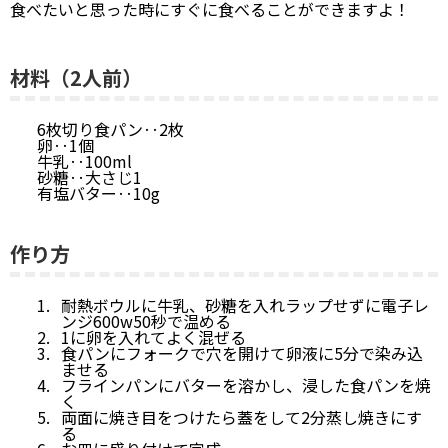
食べたいと思った時にすぐに食べることができますよ！
材料（2人前）
6枚切り食パン‥2枚
卵‥1個
牛乳‥100ml
砂糖‥大さじ1
有塩バター‥10g
作り方
耐熱ボウルに牛乳、砂糖を入れラップせずに電子レ
ンジ600w50秒で温める
1に卵を入れてよく混ぜる
食パンにフォークで穴を開けて卵液に5分で染み込
ませる
フラインパンにバターを溶かし、浸した食パンを焼
く
両面に焼き目をつけたら蓋をして2分蒸し焼きにす
る