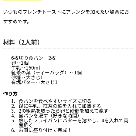
いつものフレンチトーストにアレンジを加えたい場合にお
すすめです。
材料（2人前）
6枚切り食パン‥2枚
卵‥1個
牛乳‥150ml
紅茶の葉（ティーバッグ）‥1個
砂糖‥大さじ1
有塩バター‥大さじ1
作り方
食パンを食べやすいサイズに切る
鍋に牛乳、紅茶の葉を入れて加熱する
2の粗熱を取ったら卵と砂糖を加えて漉す
食パンを浸す（好きな時間）
熱したフライパンにバターを溶かし、4を入れて両
面焼く
お皿に盛り付けて完成！