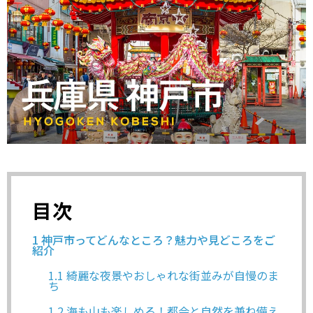
目次
1
神戸市ってどんなところ？魅力や見どころをご
紹介
1.1
綺麗な夜景やおしゃれな街並みが自慢のま
ち
1.2
海も山も楽しめる！都会と自然を兼ね備え