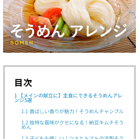
目次
1
【メインの献立に】主食にできるそうめんアレ
ンジ5選
1.1
香ばしい香りが魅力！そうめんチャンプル
1.2
独特な風味がクセになる！納豆キムチそう
めん
1.3
子どもも嬉しい！ツナとトマトの冷製そう