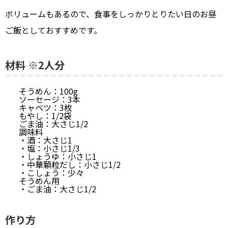
ボリュームもあるので、食事をしっかりとりたい日のお昼
ご飯としておすすめです。
材料 ※2人分
そうめん：100g
ソーセージ：3本
キャベツ：3枚
もやし：1/2袋
ごま油：大さじ1/2
調味料
・酒：大さじ1
・塩：小さじ1/3
・しょうゆ：小さじ1
・中華顆粒だし：小さじ1/2
・こしょう：少々
そうめん用
・ごま油：大さじ1/2
作り方