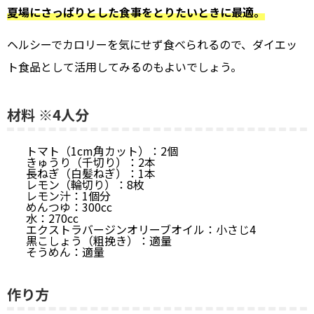
夏場にさっぱりとした食事をとりたいときに最適。
ヘルシーでカロリーを気にせず食べられるので、ダイエッ
ト食品として活用してみるのもよいでしょう。
材料 ※4人分
トマト（1cm角カット）：2個
きゅうり（千切り）：2本
長ねぎ（白髪ねぎ）：1本
レモン（輪切り）：8枚
レモン汁：1個分
めんつゆ：300cc
水：270cc
エクストラバージンオリーブオイル：小さじ4
黒こしょう（粗挽き）：適量
そうめん：適量
作り方