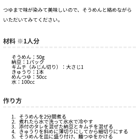
つゆまで味が染みて美味しいので、そうめんと絡めながら
いただいてみてください。
材料 ※1人分
そうめん：50g
納豆：1パック
キムチ（みじん切り）：大さじ1
きゅうり：1本
めんつゆ：50cc
水：100cc
作り方
そうめんを2分間煮る
煮れたら水で洗って氷水で冷やす
添付のタレを混ぜた納豆とキムチを混ぜる
きゅうりを斜めに薄切りにしてから細切りにする
そうめんを皿に盛り付け、麺つゆをかける