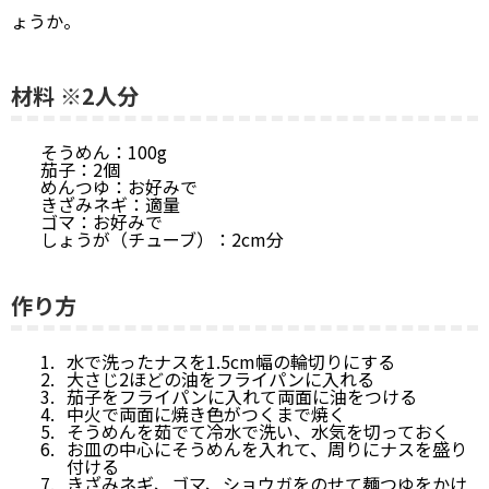
ょうか。
材料 ※2人分
そうめん：100g
茄子：2個
めんつゆ：お好みで
きざみネギ：適量
ゴマ：お好みで
しょうが（チューブ）：2cm分
作り方
水で洗ったナスを1.5cm幅の輪切りにする
大さじ2ほどの油をフライパンに入れる
茄子をフライパンに入れて両面に油をつける
中火で両面に焼き色がつくまで焼く
そうめんを茹でて冷水で洗い、水気を切っておく
お皿の中心にそうめんを入れて、周りにナスを盛り
付ける
きざみネギ、ゴマ、ショウガをのせて麺つゆをかけ