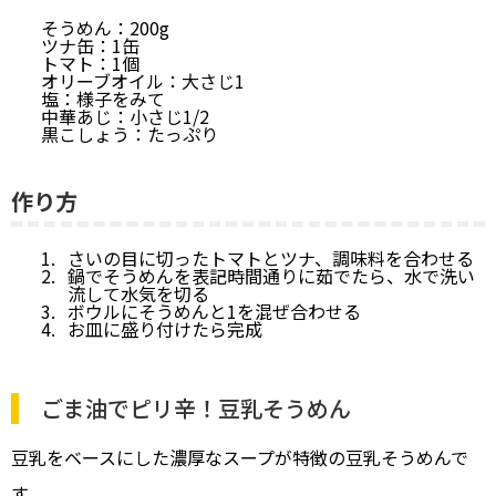
そうめん：200g
ツナ缶：1缶
トマト：1個
オリーブオイル：大さじ1
塩：様子をみて
中華あじ：小さじ1/2
黒こしょう：たっぷり
作り方
さいの目に切ったトマトとツナ、調味料を合わせる
鍋でそうめんを表記時間通りに茹でたら、水で洗い
流して水気を切る
ボウルにそうめんと1を混ぜ合わせる
お皿に盛り付けたら完成
ごま油でピリ辛！豆乳そうめん
豆乳をベースにした濃厚なスープが特徴の豆乳そうめんで
す。