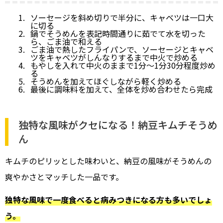
ソーセージを斜め切りで半分に、キャベツは一口大
に切る
鍋でそうめんを表記時間通りに茹でて水を切った
ら、ごま油で和える
ごま油で熱したフライパンで、ソーセージとキャベ
ツをキャベツがしんなりするまで中火で炒める
もやしを入れて中火のままで1分～1分30分程度炒め
る
そうめんを加えてほぐしながら軽く炒める
最後に調味料を加えて、全体を炒め合わせたら完成
独特な風味がクセになる！納豆キムチそうめ
ん
キムチのピリッとした味わいと、納豆の風味がそうめんの
爽やかさとマッチした一品です。
独特な風味で一度食べると病みつきになる方も多いでしょ
う。