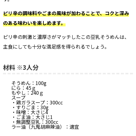
ピリ辛の調味料やごまの風味が加わることで、コクと深み
のある味わいを楽しめます。
ピリ辛の刺激と濃厚さがマッチしたこの豆乳そうめんは、
主食にしても十分な満足感を得られるでしょう。
材料 ※3人分
そうめん：100g
にら：45ｇ
もやし：240ｇ
スープ
・鶏ガラスープ：300cc
・すりごま：30g
・味噌：大さじ4
・ごま油：大さじ1
・無調整豆乳：300cc
ラー油（九鬼胡麻辣油）：適宜