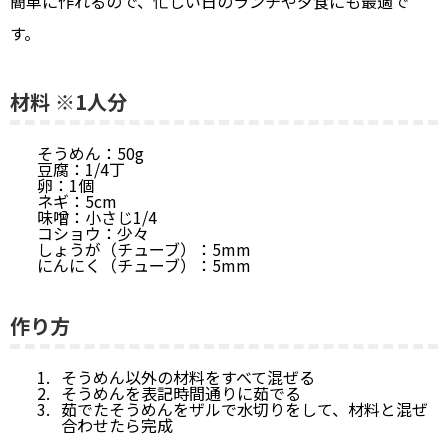
簡単に作れるので、忙しい日のランチや夕食にも最適で
す。
材料 ※1人分
そうめん：50g
豆腐：1/4丁
卵：1個
ネギ：5cm
味噌：小さじ1/4
コショウ：少々
しょうが（チューブ）：5mm
にんにく（チューブ）：5mm
作り方
そうめん以外の材料をすべて混ぜる
そうめんを表記時間通りに茹でる
茹でたそうめんをザルで水切りをして、材料と混ぜ
合わせたら完成