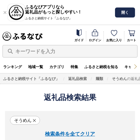
ふるなびアプリなら
返礼品がもっと探しやすい！
開く
ふるさと納税サイト「ふるなび」
ガイド
ログイン
お気に入り
カート
キーワードを入力
ランキング
地域一覧
カテゴリ
特集
ふるさと納税を知る
キャンペ
ふるさと納税サイト「ふるなび」
返礼品検索
麺類
そうめん
の返礼
返礼品検索結果
そうめん
検索条件を全てクリア