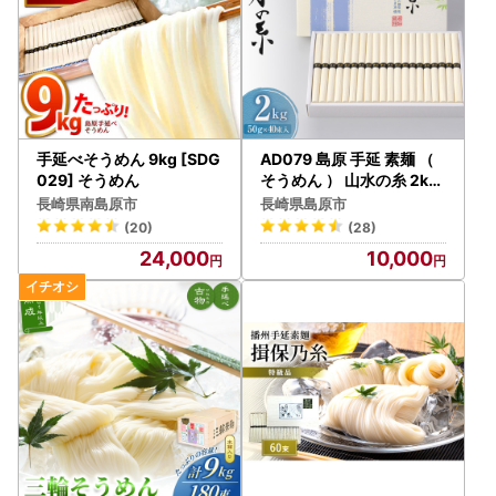
手延べそうめん 9kg [SDG
AD079 島原 手延 素麺 （
029] そうめん
そうめん ） 山水の糸 2kg
（50g×40束）
長崎県南島原市
長崎県島原市
(20)
(28)
24,000
10,000