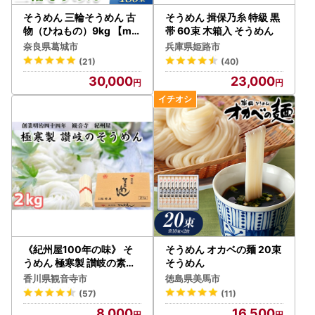
そうめん 三輪そうめん 古
そうめん 揖保乃糸 特級 黒
物（ひねもの）9kg 【mr
帯 60束 木箱入 そうめん
hs005】
奈良県葛城市
兵庫県姫路市
(21)
(40)
30,000
23,000
《紀州屋100年の味》 そ
そうめん オカベの麺 20束
うめん 極寒製 讃岐の素麺
そうめん
2kg(50g×40束) 化粧箱入
香川県観音寺市
徳島県美馬市
り 伝統の味 乾麺タイプ
(57)
(11)
8,000
16,500