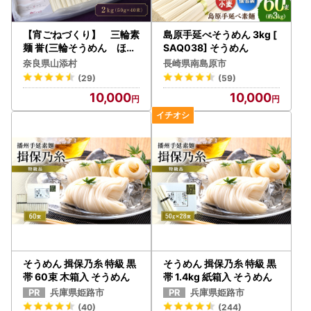
【宵ごねづくり】 三輪素
島原手延べそうめん 3kg [
麺 誉(三輪そうめん ほま
SAQ038] そうめん
れ) 2kg(50g×40束)
奈良県山添村
長崎県南島原市
(29)
(59)
10,000
10,000
そうめん 揖保乃糸 特級 黒
そうめん 揖保乃糸 特級 黒
帯 60束 木箱入 そうめん
帯 1.4kg 紙箱入 そうめん
兵庫県姫路市
兵庫県姫路市
(40)
(244)