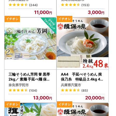
0] そうめん
(244)
(153)
11,000
3,000
三輪そうめん芳岡 誉 黒帯
AA4 手延べそうめん 揖
2kg／ 素麺 手延べ麺 保存
保乃糸 特級品 2.4kg 48
食 温かい 鍋の締め 化粧箱
束
奈良県宇陀市
兵庫県宍粟市
お取り寄せ ギフト 奈良県
(104)
(85)
宇陀市 ふるさと納税
13,000
20,000