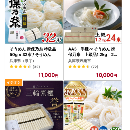
そうめん 揖保乃糸 特級品
AA3 手延べ そうめん 揖
50g × 32束 / そうめん
保乃糸 上級品1.2kg 24
束
兵庫県（県庁）
兵庫県宍粟市
(32)
(72)
11,000
10,000