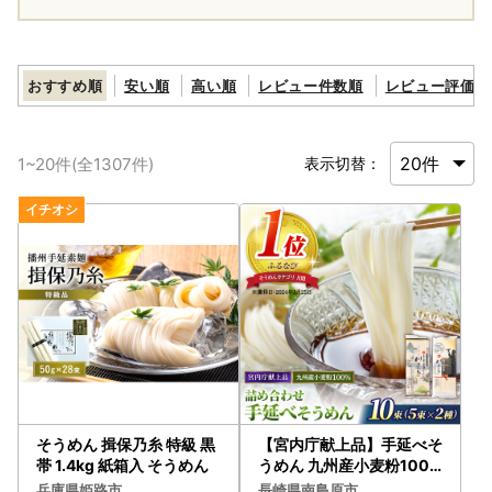
おすすめ順
安い順
高い順
レビュー件数順
レビュー評価順
1
~
20
件(全
1307
件)
表示切替：
そうめん 揖保乃糸 特級 黒
【宮内庁献上品】手延べそ
帯 1.4kg 紙箱入 そうめん
うめん 九州産小麦粉100
％ 2種 食べ比べ [SCM04
兵庫県姫路市
長崎県南島原市