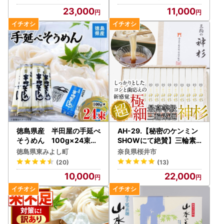
23,000
11,000
徳島県産 半田屋の手延べ
AH-29.【秘密のケンミン
そうめん 100g×24束【
SHOWにて絶賛】三輪素
1094465】
麺 神杉 1300g
徳島県東みよし町
奈良県桜井市
(20)
(13)
10,000
22,000