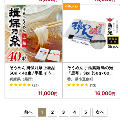
そうめん 揖保乃糸 上級品
そうめん 手延素麺 島の光
50g × 40束 / 手延 そうめ
「黒帯」3kg (50g×60束)
ん
特級品 素麺
兵庫県（県庁）
香川県小豆島町
(21)
(13)
11,000
16,000
前へ
1
2
3
4
5
次へ