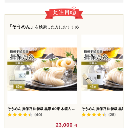
「そうめん」
を検索した方におすすめ
そうめん 揖保乃糸 特級 黒帯 60束 木箱入 そ
そうめん 揖保乃糸 特級 黒帯 4
うめん
うめん
(40)
(25)
23,000