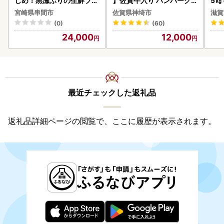
じめ！黒瀬ぶりの生鮮ブリ
】佐賀牛入り ハンバーグ 2
5㎏
ロイン2節（1.0kg前後）_
2個 2.6kg(120g×22個)(H
菜 
宮崎県串間市
佐賀県神埼市
滋賀
K001-012-2609
083106)
(0)
(60)
24,000
12,000
最近チェックした返礼品
返礼品詳細ページの閲覧で、ここに履歴が表示されます。