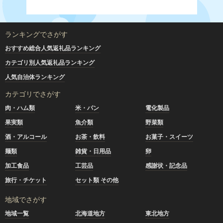
ランキングでさがす
おすすめ総合人気返礼品ランキング
カテゴリ別人気返礼品ランキング
人気自治体ランキング
カテゴリでさがす
肉・ハム類
米・パン
電化製品
果実類
魚介類
野菜類
酒・アルコール
お茶・飲料
お菓子・スイーツ
麺類
雑貨・日用品
卵
加工食品
工芸品
感謝状・記念品
旅行・チケット
セット類 その他
地域でさがす
地域一覧
北海道地方
東北地方