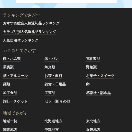
ランキングでさがす
おすすめ総合人気返礼品ランキング
カテゴリ別人気返礼品ランキング
人気自治体ランキング
カテゴリでさがす
肉・ハム類
米・パン
電化製品
果実類
魚介類
野菜類
酒・アルコール
お茶・飲料
お菓子・スイーツ
麺類
雑貨・日用品
卵
加工食品
工芸品
感謝状・記念品
旅行・チケット
セット類 その他
地域でさがす
地域一覧
北海道地方
東北地方
関東地方
中部地方
近畿地方