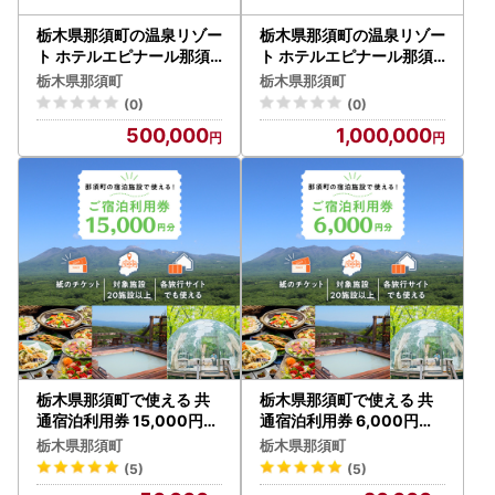
栃木県那須町の温泉リゾー
栃木県那須町の温泉リゾー
ト ホテルエピナール那須
ト ホテルエピナール那須
施設利用券 150,000円分
施設利用券 300,000円分
栃木県那須町
栃木県那須町
｜ 温泉 露天風呂 宿泊 旅行
｜ 温泉 露天風呂 宿泊 旅行
(0)
(0)
チケット 宿泊券 宿泊ギフ
チケット 宿泊券 宿泊ギフ
500,000
1,000,000
ト券 利用券 観光 リゾート
ト券 利用券 観光 リゾート
ホテル アクティビティ 栃
ホテル アクティビティ 栃
木県 那須町 ホテル エピナ
木県 那須町 ホテル エピナ
ール エピナール那須 〔O-
ール エピナール那須 〔P-
6〕
178〕
栃木県那須町で使える 共
栃木県那須町で使える 共
通宿泊利用券 15,000円分
通宿泊利用券 6,000円分
（3,000円×5枚）〔E-6
（3,000円×2枚）〔C-8
栃木県那須町
栃木県那須町
〕｜宿泊 旅行 チケット 宿
〕｜宿泊 旅行 チケット 宿
(5)
(5)
泊券 温泉 露天風呂 旅行券
泊券 温泉 露天風呂 旅行券