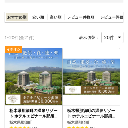
おすすめ順
安い順
高い順
レビュー件数順
レビュー評価順
1
~
20
件(全
21
件)
表示切替：
栃木県那須町の温泉リゾー
栃木県那須町の温泉リゾー
ト ホテルエピナール那須
ト ホテルエピナール那須
施設利用券 30,000円分
施設利用券 10,000円分
栃木県那須町
栃木県那須町
｜ 宿泊 観光〔G-21〕
｜宿泊 観光 〔P-29〕