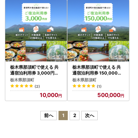
栃木県 那須町
栃木県 那須町
栃木県那須町で使える 共
栃木県那須町で使える 共
通宿泊利用券 3,000円分
通宿泊利用券 150,000円
（3,000円×1枚）〔B-9
分（3,000円×50枚）〔O
栃木県那須町
栃木県那須町
〕｜宿泊 旅行 チケット 宿
-2〕｜宿泊 旅行 チケット
(2)
(1)
泊券 温泉 露天風呂 旅行券
宿泊券 温泉 露天風呂 旅行
10,000
500,000
ホテル 観光 国内旅行 那須
券 ホテル 観光 国内旅行 那
栃木県 那須町
須 栃木県 那須町
前へ
1
2
次へ