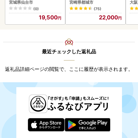
-006-600g〕都城 イチオ
宮城県仙台市
宮崎県都城市
大阪
シ!! 牛肉
(0)
(75)
19,500
22,000
最近チェックした返礼品
返礼品詳細ページの閲覧で、ここに履歴が表示されます。