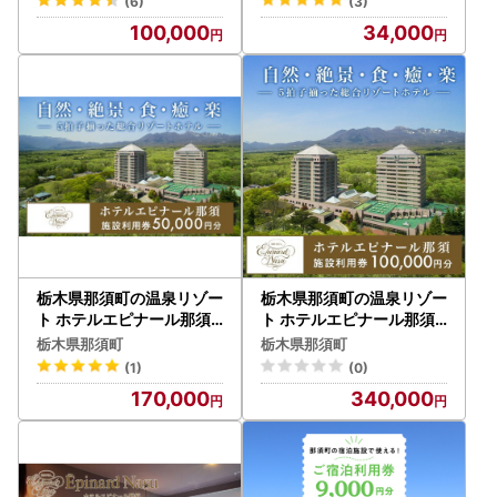
(6)
(3)
100,000
34,000
栃木県那須町の温泉リゾー
栃木県那須町の温泉リゾー
ト ホテルエピナール那須
ト ホテルエピナール那須
施設利用券 50,000円分｜
施設利用券 100,000円分
栃木県那須町
栃木県那須町
宿泊 観光 〔P-25〕
｜宿泊 観光〔P-26〕
(1)
(0)
170,000
340,000