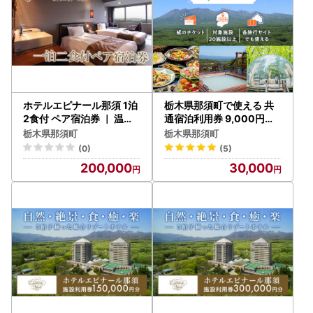
ホテルエピナール那須 1泊
栃木県那須町で使える 共
2食付 ペア宿泊券 ｜ 温泉
通宿泊利用券 9,000円分
〔I-10〕
（3,000円×3枚）〔D-9
栃木県那須町
栃木県那須町
〕｜旅行 チケット 宿泊券
(0)
(5)
200,000
30,000