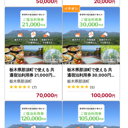
50,000
20,000
ホテル 観光 国内旅行 那須
ホテル 観光 国内旅行 那須
栃木県 那須町
栃木県 那須町
栃木県那須町で使える 共
栃木県那須町で使える 共
通宿泊利用券 21,000円分
通宿泊利用券 30,000円分
（3,000円×7枚）〔F-6
（3,000円×10枚）〔G-1
栃木県那須町
栃木県那須町
〕｜宿泊 旅行 チケット 宿
6〕｜宿泊 旅行 チケット
(7)
(5)
泊券 温泉 露天風呂 旅行券
宿泊券 温泉 露天風呂 旅行
70,000
100,000
ホテル 観光 国内旅行 那須
券 ホテル 観光 国内旅行 那
栃木県 那須町
須 栃木県 那須町