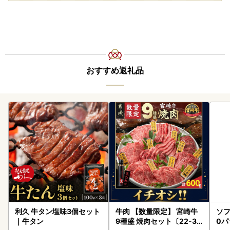
おすすめ返礼品
利久 牛タン塩味3個セット
牛肉 【数量限定】 宮崎牛
ソフ
｜牛タン
9種盛 焼肉セット〔22-31
0パ