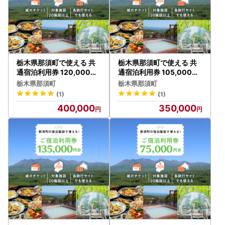
栃木県那須町で使える 共
栃木県那須町で使える 共
通宿泊利用券 120,000円
通宿泊利用券 105,000円
分（3,000円×40枚）〔
分（3,000円×35枚）〔L
栃木県那須町
栃木県那須町
M-1〕｜宿泊 旅行 チケッ
-2〕｜宿泊 旅行 チケット
(1)
(1)
ト 宿泊券 温泉 露天風呂 旅
宿泊券 温泉 露天風呂 旅行
400,000
350,000
行券 ホテル 観光 国内旅行
券 ホテル 観光 国内旅行 那
那須 栃木県 那須町
須 栃木県 那須町