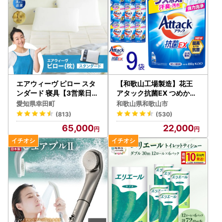
エアウィーヴ ピロー スタ
【和歌山工場製造】花王
ンダード 寝具【3営業日以
アタック抗菌EX つめかえ
内発送】ｴｱｳｨｰｳﾞ 枕
用 850g×9袋【ご家庭用
愛知県幸田町
和歌山県和歌山市
】【KAO66】
(813)
(530)
65,000
22,000