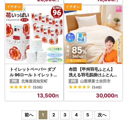
トイレットペーパー ダブ
布団 【甲州羽毛ふとん】
ル 96ロール トイレットペ
洗える羽毛肌掛けふとん（
ーパー
シングル） 寝具 DP340以
北海道倶知安町
山梨県富士吉田市
上
(506)
(548)
13,500
30,000
前へ
1
2
3
4
5
次へ