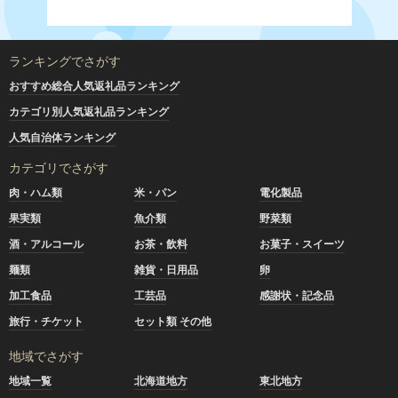
ランキングでさがす
おすすめ総合人気返礼品ランキング
カテゴリ別人気返礼品ランキング
人気自治体ランキング
カテゴリでさがす
肉・ハム類
米・パン
電化製品
果実類
魚介類
野菜類
酒・アルコール
お茶・飲料
お菓子・スイーツ
麺類
雑貨・日用品
卵
加工食品
工芸品
感謝状・記念品
旅行・チケット
セット類 その他
地域でさがす
地域一覧
北海道地方
東北地方