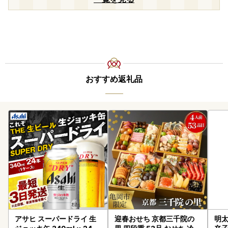
おすすめ返礼品
アサヒ スーパードライ 生
迎春おせち 京都三千院の
明太