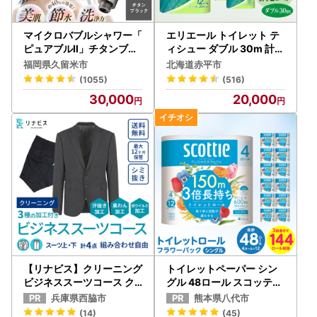
マイクロバブルシャワー「
エリエール トイレット テ
ピュアブルⅡ」チタンブラ
ィシュー ダブル 30m 計7
ック _シャワーヘッド 〔Q
2ロール
福岡県久留米市
北海道赤平市
x015〕
(1055)
(516)
30,000
20,000
【リナビス】クリーニング
トイレットペーパー シン
ビジネススーツコース ク
グル 48ロール スコッティ
ーポン（24-16） クリー
トイレット
兵庫県西脇市
熊本県八代市
ニング 宅配クリーニング
(14)
(45)