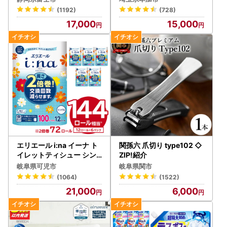
(1192)
(728)
17,000
15,000
エリエール i:na イーナ ト
関孫六 爪切り type102 ◇
イレットティシュー シン
ZIP!紹介
グル 100巻 12ロール×6P
岐阜県可児市
岐阜県関市
【0095-005】トイレッ
(1064)
(1522)
トペーパー
21,000
6,000