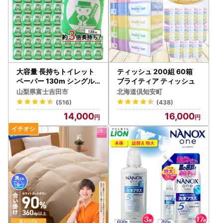
大容量 長持ちトイレット
ティッシュ 200組 60箱
ペーパー 130m シングル
ブライティア ティッシュ
48R 芯なし 3倍巻 トイレ
山梨県富士吉田市
北海道倶知安町
ット
(516)
(438)
14,000
16,000