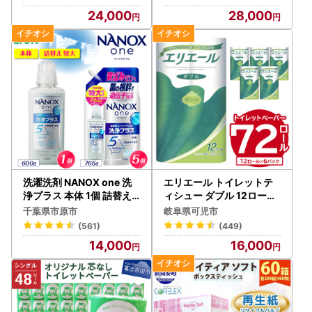
スーツ 宅配クリーニング
24,000
28,000
クーポン 利用券 メンズ
洗濯洗剤 NANOX one 洗
エリエール トイレットテ
浄プラス 本体 1個 詰替え 5
ィシュー ダブル 12ロール
個
×6パック 【0095-004】
千葉県市原市
岐阜県可児市
トイレットペーパー
(561)
(449)
14,000
16,000