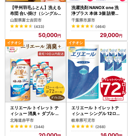
【甲州羽毛ふとん】洗える
洗濯洗剤 NANOX one 洗
布団 合い掛け（シングル
浄プラス 本体 3個 詰替え 1
）寝具 暖かい布団
7個
山梨県富士吉田市
千葉県市原市
(433)
(464)
50,000
29,000
エリエール トイレット テ
エリエール トイレットテ
ィシュー 消臭＋ ダブル 計
ィシュー シングル 12ロー
72ロール
ル×6パック【0095-003
北海道赤平市
岐阜県可児市
】トイレットペーパー
(344)
(268)
20,000
16,000