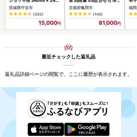
ジョッキ缶 340ml × 24本
里 四段重 53品 おせち 冷蔵
辛
(1ケース) ＜茨城工場＞ 缶
2027 先行予約
茨城県守谷市
京都府亀岡市
福岡
ビール お酒 Asahi 守谷市
(302)
(140)
15,000
81,000
最近チェックした返礼品
返礼品詳細ページの閲覧で、ここに履歴が表示されます。