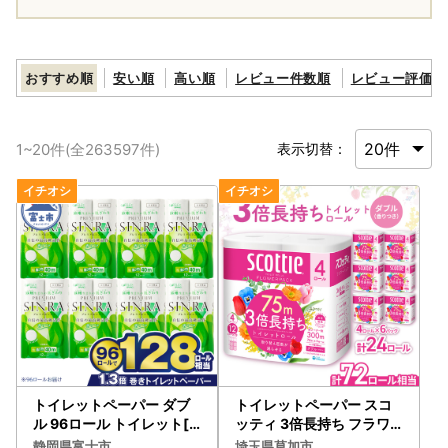
おすすめ順
安い順
高い順
レビュー件数順
レビュー評価順
1
~
20
件(全
263597
件)
表示切替：
トイレットペーパー ダブ
トイレットペーパー スコ
ル 96ロール トイレット[s
ッティ 3倍長持ち フラワ
f001-012]
ーパック 4ロール×6P
静岡県富士市
埼玉県草加市