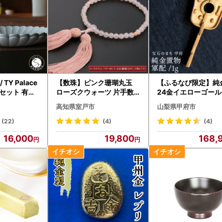
 TY Palace
【数珠】ピンク珊瑚丸玉
【ふるなび限定】純
2枚セット 有田
ローズクウォーツ 片手数
24金イエローゴールド
レー 人気 おし
珠 FN-Limited-PR
-124 FN-Limited-S
高知県室戸市
山梨県甲府市
テル東京 ペ
004
(22)
(4)
(4)
16,000
19,800
168,