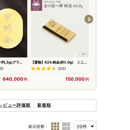
小判_5g(グラ
【置物】K24 純金(約1.0g) ミニピ
≪寄附金額改定≫【置物】
ュア(R) 金の延べ棒（SH-0015）
10g 甲州 純金 レプリ
5)
(23)
(39)
金
の 貨幣 ALPBK095
640,000
150,000
9
レビュー評価順
新着順
表示切替：