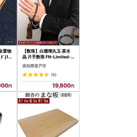
金置物
【数珠】白珊瑚丸玉 茶水
 j17
晶 片手数珠 FN-Limited-P
P
R
高知県室戸市
(5)
900
19,800