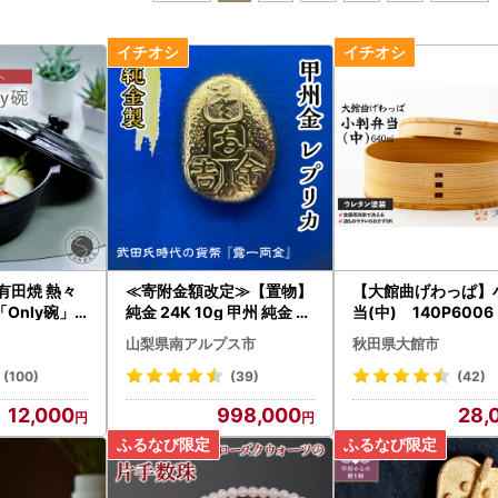
有田焼 熱々
≪寄附金額改定≫【置物】
【大館曲げわっぱ】
Only碗」
純金 24K 10g 甲州 純金 レ
当(中) 140P6006
慶 ci013
プリカ 武田氏時代 の 貨幣
館工芸社】
山梨県南アルプス市
秋田県大館市
ALPBK095
(100)
(39)
(42)
12,000
998,000
28,