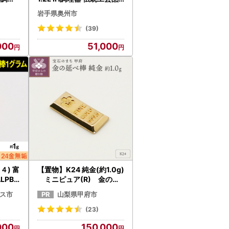
がオス
やかん ケトル キッチン用
岩手県奥州市
 キッ
品 食器 日用品 雑貨[BS01
 雑貨
6]
(39)
000
51,000
４) 富
【置物】K24 純金(約1.0g)
LPBK
ミニピュア(R) 金の延
べ棒（SH-0015） 金
ス市
山梨県甲府市
(23)
000
150,000