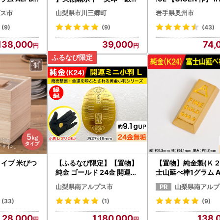
印・認印 牛革モミケース
器 伝統工芸品 白湯
ス市
山梨県市川三郷町
岩手県奥州市
入り [5839-1630]
スメ！ やかん ケトル
チン用品 食器 日用品
(9)
(9)
(43)
[Z0019]
138,000
39,000
74,
タイプ 米びつ
【ふるなび限定】【置物】
【置物】純金製(Ｋ２
純金 ゴールド 24金 開運ミ
士山延べ棒1グラム A
ニ小判 レプリカ Ｌサイズ
180
山梨県南アルプス市
山梨県南アルプ
ALPBK028 FN-Limited-S
P | 純金
(33)
(1)
(9)
28,000
1,180,000
138,