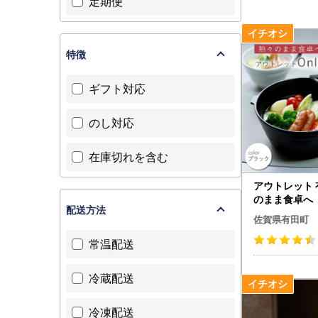
定期便
特徴
ギフト対応
のし対応
在庫切れを含む
アウトレット 
のまま食卓へ「
配送方法
（ブラック） 大
佐賀県有田町
常温配送
冷蔵配送
冷凍配送