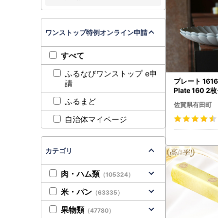
ワンストップ特例オンライン申請
すべて
ふるなびワンストップ e申
プレート 1616/
請
Plate 160 
焼 食器 皿 グ
ふるまど
佐賀県有田町
ゃれ パレスホ
アプレート eb
自治体マイページ
カテゴリ
肉・ハム類
（105324）
米・パン
（63335）
果物類
（47780）