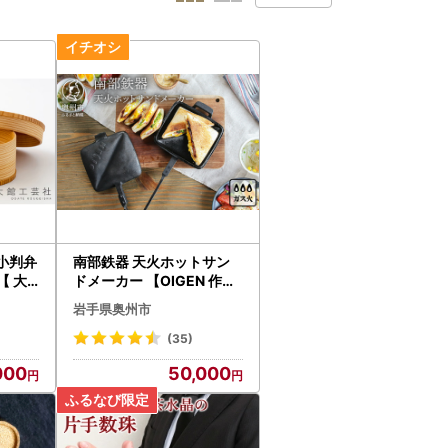
小判弁
南部鉄器 天火ホットサン
【 大
ドメーカー 【OIGEN 作】
伝統工芸品 アウトドア キ
岩手県奥州市
ャンプ キッチン用品 食器
日用品 調理器具[Z0020]
(35)
000
50,000