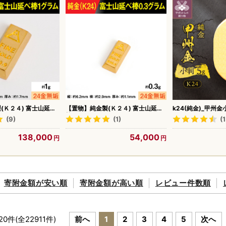
(Ｋ２４) 富士山延べ
【置物】純金製(Ｋ２４) 富士山延べ
k24(純金)_甲州金
BK180
棒0.3グラム ALPBK193
ム)_KOB5
(9)
(1)
(1
138,000
54,000
寄附金額が
安い順
寄附金額が
高い順
レビュー件数順
20
件(全
22911
件)
前へ
1
2
3
4
5
次へ