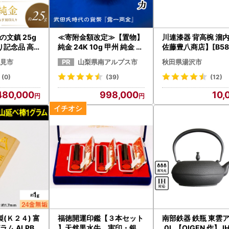
金の文鎮 25g
≪寄附金額改定≫【置物】
川連漆器 背高椀 溜
記念品 高A
純金 24K 10g 甲州 純金 レ
佐藤豊八商店】[B58
注生産 24金
プリカ 武田氏時代 の 貨幣
見市
山梨県南アルプス市
秋田県湯沢市
クション )【
ALPBK095
(0)
(39)
(12)
480,000
998,000
10,
(Ｋ２４) 富
福徳開運印鑑【３本セット
南部鉄器 鉄瓶 東雲ア
ム ALPBK
】天然黒水牛 実印・銀行
.0L 【OIGEN 作】 