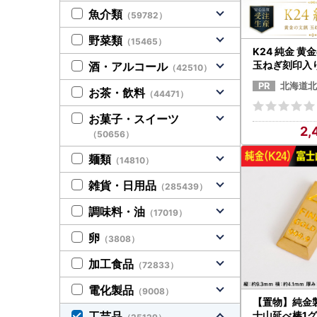
魚介類
（59782）
野菜類
（15465）
K24 純金 黄
玉ねぎ刻印入り
酒・アルコール
（42510）
u含有率 ( 受
北海道北
お茶・飲料
ゴールド コレ
（44471）
220-0233】
お菓子・スイーツ
2,
（50656）
麺類
（14810）
雑貨・日用品
（285439）
調味料・油
（17019）
卵
（3808）
加工食品
（72833）
電化製品
（9008）
【置物】純金製
士山延べ棒1グラ
工芸品