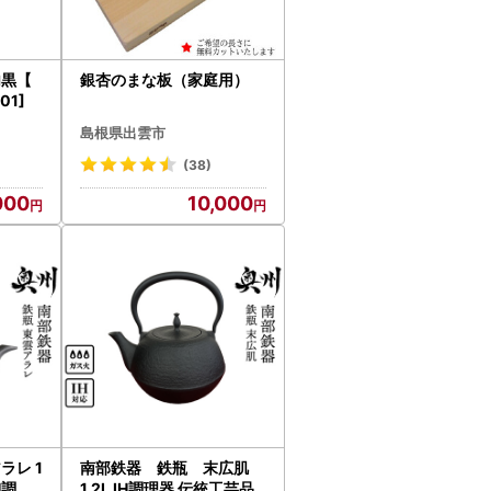
内黒【
銀杏のまな板（家庭用）
01]
島根県出雲市
(38)
000
10,000
ラレ 1
南部鉄器 鉄瓶 末広肌
IH調理
1.2L IH調理器 伝統工芸品