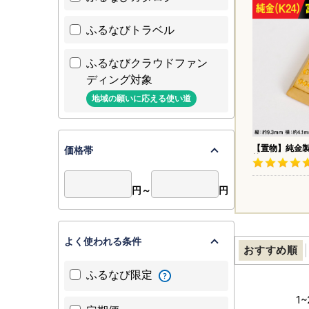
ふるなびトラベル
ふるなびクラウドファン
ディング対象
地域の願いに応える使い道
【置物】純金製
価格帯
棒1グラム ALP
円～
円
よく使われる条件
おすすめ順
ふるなび限定
1
~