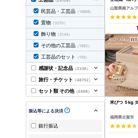
（25129）
180
山梨県南アルプ
民芸品・工芸品
（16668）
置物
（3270）
飾り物
（3149）
その他の工芸品
（1883）
工芸品のセット
（159）
感謝状・記念品
（2336）
旅行・チケット
（48752）
セット類 その他
（5498）
米びつ ５kg 
振込等による決済
福岡県古賀市
銀行振込