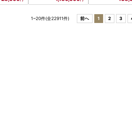
1
~
20
件(全
22911
件)
前へ
1
2
3