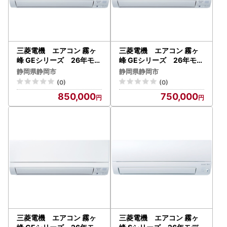
三菱電機 エアコン 霧ヶ
三菱電機 エアコン 霧ヶ
峰 GEシリーズ 26年モデ
峰 GEシリーズ 26年モデ
ル MSZ-GE3626-W （1
ル MSZ-GE2526-W （
静岡県静岡市
静岡県静岡市
2畳用/100V/ピュアホワイ
8畳用/100V/ピュアホワイ
(0)
(0)
ト） 【標準設置工事付】
ト） 【標準設置工事付】
850,000
750,000
【配送不可：沖縄・離島】
【配送不可：沖縄・離島】
三菱電機 エアコン 霧ヶ
三菱電機 エアコン 霧ヶ