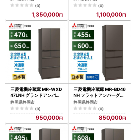
【沖縄・離島・一部山間地
沖縄・離島・一部山間地域
(0)
(0)
域:配送不可】冷凍庫 冷蔵
：配送不可】冷凍庫 冷蔵
1,350,000
1,100,000
冷凍 家電 家電製品 電化製
冷凍 家電 家電製品 電化製
品 キッチン家電 家庭用
品 キッチン家電 家庭用
三菱電機冷蔵庫 MR-WXD
三菱電機冷蔵庫 MR-BD46
47LNH グランドアンバー
NH フラットアンバーグレ
グレー 6ドア 観音開き 標
ー 5ドア 片開き 標準設置
静岡県静岡市
静岡県静岡市
準設置付【沖縄・離島・一
付【沖縄・離島・一部山間
(0)
(0)
部山間地域:配送不可】冷
地域：配送不可】冷凍庫
950,000
850,000
凍庫 冷蔵 冷凍 家電 家電製
冷蔵 冷凍 家電 家電製品 電
品 電化製品 キッチン家電
化製品 キッチン家電 家庭
家庭用
用