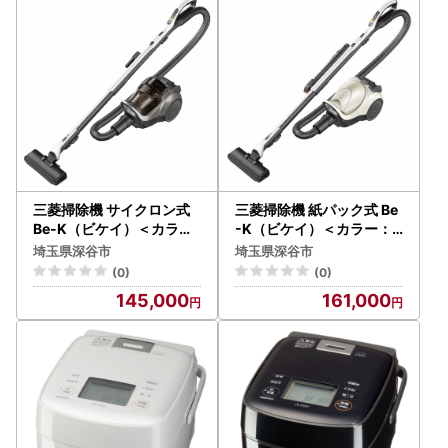
三菱掃除機 サイクロン式
三菱掃除機 紙パック式 Be
Be-K（ビケイ）＜カラー
-K（ビケイ）＜カラー：
：メタルグレー＞ 【112
ホワイトゴールド＞ 【11
埼玉県深谷市
埼玉県深谷市
18-1015】
218-1016】
(0)
(0)
145,000
161,000