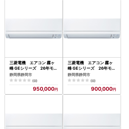
三菱電機 エアコン 霧ヶ
三菱電機 エアコン 霧ヶ
峰 GEシリーズ 26年モデ
峰 GEシリーズ 26年モデ
ル MSZ-GE5626S-W
ル MSZ-GE4026S-W
静岡県静岡市
静岡県静岡市
（18畳用/200V/ピュアホ
（14畳用/200V/ピュアホ
(0)
(0)
ワイト） 【標準設置工事
ワイト） 【標準設置工事
950,000
900,000
付】【配送不可：沖縄・離
付】【配送不可：沖縄・離
島】
島】