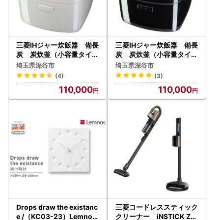
三菱IHジャー炊飯器 備長
三菱IHジャー炊飯器 備長
炭 炭炊釜（小容量タイプ
炭 炭炊釜（小容量タイプ
） NJ-SE06H-W＜カラ
） NJ-SE06H-B＜カラ
埼玉県深谷市
埼玉県深谷市
ー：白亜麻＞ 【11218-0
ー：黒曜＞ 【11218-09
(4)
(3)
942】
41】
110,000
110,000
Drops draw the existanc
三菱コードレススティック
e /（KC03-23）Lemnos
クリーナー iNSTICK ZU