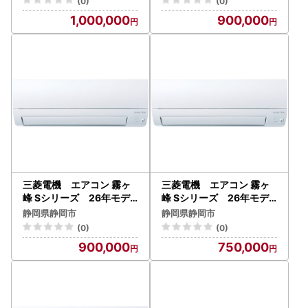
(0)
(0)
イト） 【標準設置工事付
イト） 【標準設置工事付
1,000,000
900,000
】【配送不可：沖縄・離島
】【配送不可：沖縄・離島
】
】
三菱電機 エアコン 霧ヶ
三菱電機 エアコン 霧ヶ
峰 Sシリーズ 26年モデ
峰 Sシリーズ 26年モデ
ル MSZ-S3626-W （12
ル MSZ-S2526-W （8
静岡県静岡市
静岡県静岡市
畳用/100V/ピュアホワイ
畳用/100V/ピュアホワイ
(0)
(0)
ト） 【標準設置工事付】
ト） 【標準設置工事付】
900,000
750,000
【配送不可：沖縄・離島】
【配送不可：沖縄・離島】