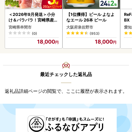
＜2026年9月発送＞小分
【1位獲得】ビール よなよ
ReF
け＆パラパラ！宮崎県産鶏
なエール 26本 ビール
BX
ももカット合計3kg_K043
ー 
宮崎県串間市
大阪府泉佐野市
愛知
-009-2609
フ
(0)
(953)
18,000
18,000
最近チェックした返礼品
返礼品詳細ページの閲覧で、ここに履歴が表示されます。