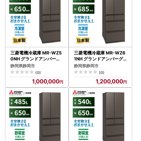
三菱電機冷蔵庫 MR-WZ5
三菱電機冷蔵庫 MR-WZ6
0NH グランドアンバーグ
1NH グランドアンバーグ
レー 6ドア 観音開き 標準
レー 6ドア 観音開き 標準
静岡県静岡市
静岡県静岡市
設置付【沖縄・離島・一部
設置付【沖縄・離島・一部
(0)
(0)
山間地域：配送不可】冷凍
山間地域:配送不可】冷凍
1,000,000
1,200,000
庫 冷蔵 冷凍 家電 家電製品
庫 冷蔵 冷凍 家電 家電製品
電化製品 キッチン家電 家
電化製品 キッチン家電 家
庭用
庭用