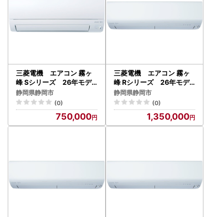
三菱電機 エアコン 霧ヶ
三菱電機 エアコン 霧ヶ
峰 Sシリーズ 26年モデ
峰 Rシリーズ 26年モデ
ル MSZ-S2226-W （6
ル MSZ-R7126S-W （2
静岡県静岡市
静岡県静岡市
畳用/100V/ピュアホワイ
3畳用/200V/ピュアホワ
(0)
(0)
ト） 【標準設置工事付】
イト） 【標準設置工事付
750,000
1,350,000
【配送不可：沖縄・離島】
】【配送不可：沖縄・離島
】