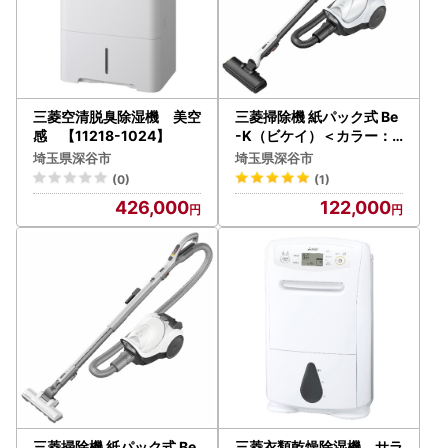
三菱空清脱臭除湿機 美空
三菱掃除機 紙パック式 Be
感 【11218-1024】
-K（ビケイ）＜カラー：
クールシルバー＞ 【112
埼玉県深谷市
埼玉県深谷市
18-1014】
(0)
(1)
426,000
122,000
三菱掃除機 紙パック式 Be
三菱衣類乾燥除湿機 サラ