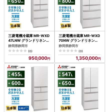
三菱電機冷蔵庫 MR-WXD
三菱電機冷蔵庫 MR-WXD
47LNW グランドリネンホ
70NW グランドリネンホ
ワイト 6ドア 観音開き 標
ワイト 6ドア 観音開き 標
静岡県静岡市
静岡県静岡市
準設置付【沖縄・離島・一
準設置付【沖縄・離島・一
(0)
(0)
部山間地域:配送不可】冷
部山間地域:配送不可】冷
950,000
1,350,000
凍庫 冷蔵 冷凍 家電 家電製
凍庫 冷蔵 冷凍 家電 家電製
品 電化製品 キッチン家電
品 電化製品 キッチン家電
家庭用
家庭用