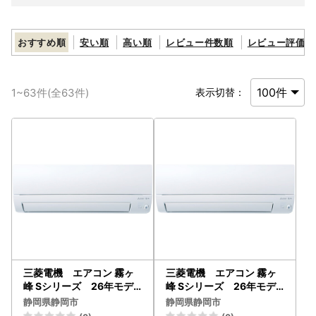
おすすめ順
安い順
高い順
レビュー件数順
レビュー評価順
1
~
63
件(全
63
件)
表示切替：
三菱電機 エアコン 霧ヶ
三菱電機 エアコン 霧ヶ
峰 Sシリーズ 26年モデ
峰 Sシリーズ 26年モデ
ル MSZ-S5626S-W （1
ル MSZ-S4026S-W （1
静岡県静岡市
静岡県静岡市
8畳用/200V/ピュアホワ
4畳用/200V/ピュアホワ