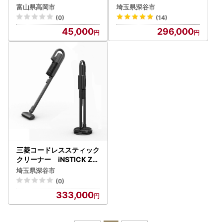
レムノス 時計 工芸品 装飾
BAQ（サイクロン式） H
富山県高岡市
埼玉県深谷市
品 民芸品 伝統技術 インテ
C-JD2C-N＜カラー：マ
(0)
(14)
リア 掛け時計 FAD-0317
ットグランゴールド＞ 【
45,000
296,000
11218-0972】
三菱コードレススティック
クリーナー iNSTICK ZU
BAQ（紙パック式） HC
埼玉県深谷市
-JK2E-B＜カラー：マッ
(0)
トチタンブラック＞ 【11
333,000
218-0973】