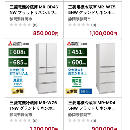
三菱電機冷蔵庫 MR-BD46
三菱電機冷蔵庫 MR-WZ5
NW フラットリネンホワイ
5NW グランドリネンホワ
ト 5ドア 片開き 標準設置
イト 6ドア 観音開き 標準
静岡県静岡市
静岡県静岡市
付【沖縄・離島・一部山間
設置付【沖縄・離島・一部
(0)
(0)
地域：配送不可】冷凍庫
山間地域:配送不可】冷凍
850,000
1,100,000
冷蔵 冷凍 家電 家電製品 電
庫 冷蔵 冷凍 家電 家電製品
化製品 キッチン家電 家庭
電化製品 キッチン家電 家
用
庭用
三菱電機冷蔵庫 MR-WZ6
三菱電機冷蔵庫 MR-MD4
1NW グランドリネンホワ
5NW フラットリネンホワ
イト 6ドア 観音開き 標準
イト 5ドア 片開き 標準設
静岡県静岡市
静岡県静岡市
設置付【沖縄・離島・一部
置付【沖縄・離島・一部山
(0)
(0)
山間地域:配送不可】冷凍
間地域:配送不可】 冷凍庫
1,200,000
900,000