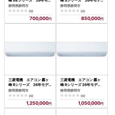
峰 GEシリーズ 26年モデ
峰 Sシリーズ 26年モデ
ル MSZ-GE2226-W （
ル MSZ-S2826-W （10
静岡県静岡市
静岡県静岡市
6畳用/100V/ピュアホワイ
畳用/100V/ピュアホワイ
(0)
(0)
ト） 【標準設置工事付】
ト） 【標準設置工事付】
700,000
850,000
【配送不可：沖縄・離島】
【配送不可：沖縄・離島】
三菱電機 エアコン 霧ヶ
三菱電機 エアコン 霧ヶ
峰 Rシリーズ 26年モデ
峰 Rシリーズ 26年モデル
ル MSZ-R6326S-W （2
MSZ-R2826-W （10畳
静岡県静岡市
静岡県静岡市
0畳用/200V/ピュアホワ
用/100V/ピュアホワイト
(0)
(0)
イト） 【標準設置工事付
） 【標準設置工事付】【
1,250,000
1,050,000
】【配送不可：沖縄・離島
配送不可：沖縄・離島】
】