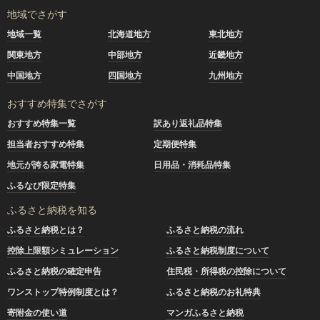
地域でさがす
地域一覧
北海道地方
東北地方
関東地方
中部地方
近畿地方
中国地方
四国地方
九州地方
おすすめ特集でさがす
おすすめ特集一覧
訳あり返礼品特集
担当者おすすめ特集
定期便特集
地元が誇る家電特集
日用品・消耗品特集
ふるなび限定特集
ふるさと納税を知る
ふるさと納税とは？
ふるさと納税の流れ
控除上限額シミュレーション
ふるさと納税制度について
ふるさと納税の確定申告
住民税・所得税の控除について
ワンストップ特例制度とは？
ふるさと納税のお礼特典
寄附金の使い道
マンガふるさと納税