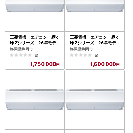
三菱電機 エアコン 霧ヶ
三菱電機 エアコン 霧ヶ
峰 Zシリーズ 26年モデ
峰 Zシリーズ 26年モデ
ル MSZ-ZW7126S-W(
ル MSZ-ZW5626S-W(
静岡県静岡市
静岡県静岡市
23畳用/200V/ピュアホワ
18畳用/200V/ピュアホワ
(0)
(0)
イト) 【標準設置工事付
イト) 【標準設置工事付
1,750,000
1,600,000
】【配送不可：沖縄・離島
】【配送不可：沖縄・離島
】
】