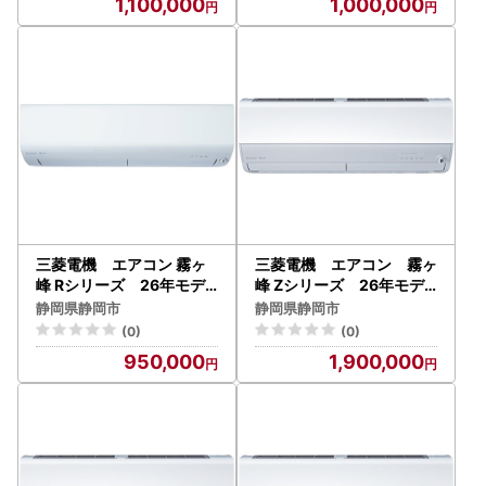
1,100,000
1,000,000
【配送不可：沖縄・離島】
【配送不可：沖縄・離島】
三菱電機 エアコン 霧ヶ
三菱電機 エアコン 霧ヶ
峰 Rシリーズ 26年モデ
峰 Zシリーズ 26年モデ
ル MSZ-R2226-W（6
ル MSZ-ZW9026S-W(
静岡県静岡市
静岡県静岡市
畳用/100V/ピュアホワイ
29畳用/200V/ピュアホワ
(0)
(0)
ト） 【標準設置工事付】
イト) 【標準設置工事付
950,000
1,900,000
【配送不可：沖縄・離島】
】【配送不可：沖縄・離島
】