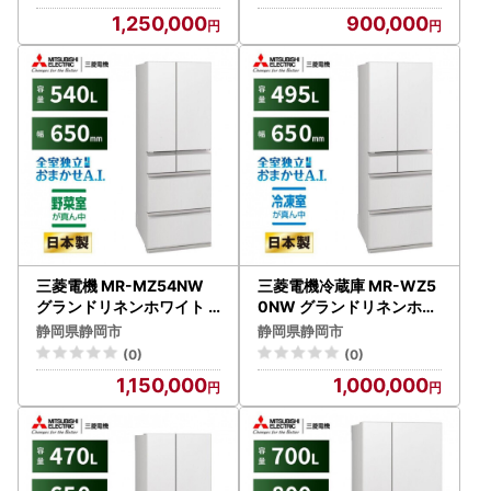
山間地域：配送不可】冷凍
送不可】冷凍庫 冷蔵 冷凍
1,250,000
900,000
庫 冷蔵 冷凍 家電 家電製品
家電 家電製品 電化製品 キ
電化製品 キッチン家電 家
ッチン家電 家庭用
庭用
三菱電機 MR-MZ54NW
三菱電機冷蔵庫 MR-WZ5
グランドリネンホワイト 6
0NW グランドリネンホワ
ドア 観音開き 標準設置付
イト 6ドア 観音開き 標準
静岡県静岡市
静岡県静岡市
【沖縄・離島・一部山間地
設置付【沖縄・離島・一部
(0)
(0)
域：配送不可】冷凍庫 冷
山間地域：配送不可】冷凍
1,150,000
1,000,000
蔵 冷凍 家電 家電製品 電化
庫 冷蔵 冷凍 家電 家電製品
製品 キッチン家電 家庭用
電化製品 キッチン家電 家
庭用