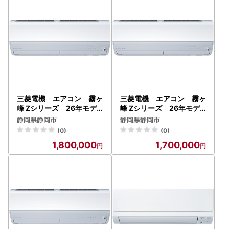
三菱電機 エアコン 霧ヶ
三菱電機 エアコン 霧ヶ
峰 Zシリーズ 26年モデ
峰 Zシリーズ 26年モデ
ル MSZ-ZW8026S-W(
ル MSZ-ZW6326S-W (
静岡県静岡市
静岡県静岡市
26畳用/200V/ピュアホワ
20畳用/200V/ピュアホワ
(0)
(0)
イト) 【標準設置工事付
イト) 【標準設置工事付
1,800,000
1,700,000
】【配送不可：沖縄・離島
】【配送不可：沖縄・離島
】
】