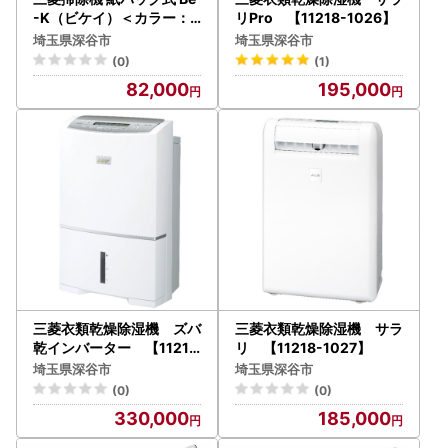
-K（ビケイ）＜カラー：
リPro 【11218-1026】
シャイニーホワイト＞ 【
埼玉県深谷市
埼玉県深谷市
11218-1013】
(0)
(1)
82,000
195,000
三菱衣類乾燥除湿機 ズバ
三菱衣類乾燥除湿機 サラ
乾インバーター 【11218
リ 【11218-1027】
-1025】
埼玉県深谷市
埼玉県深谷市
(0)
(0)
330,000
185,000