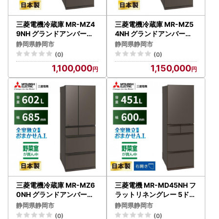
三菱電機冷蔵庫 MR-MZ4
三菱電機冷蔵庫 MR-MZ5
9NH グランドアンバーグ
4NH グランドアンバーグ
レー 6ドア 観音開き 標準
レー 6ドア 観音開き 標準
静岡県静岡市
静岡県静岡市
設置付【沖縄・離島・一部
設置付【沖縄・離島・一部
(0)
(0)
山間地域:配送不可】 冷凍
山間地域:配送不可】冷凍
1,100,000
1,150,000
庫 冷蔵 冷凍 家電 家電製品
庫 冷蔵 冷凍 家電 家電製品
電化製品 キッチン家電 家
電化製品 キッチン家電 家
庭用
庭用
三菱電機冷蔵庫 MR-MZ6
三菱電機 MR-MD45NH フ
0NH グランドアンバーグ
ラットリネングレー 5ドア
レー 6ドア 観音開き 標準
片開き 標準設置付【沖縄
静岡県静岡市
静岡県静岡市
設置付【沖縄・離島・一部
・離島・一部山間地域:配
(0)
(0)