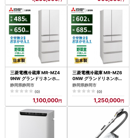
庫 冷蔵 冷凍 家電 家電製品
冷蔵 冷凍 家電 家電製品 電
電化製品 キッチン家電 家
化製品 キッチン家電 家庭
庭用
用
三菱電機冷蔵庫 MR-MZ4
三菱電機冷蔵庫 MR-MZ6
9NW グランドリネンホワ
0NW グランドリネンホワ
イト 6ドア 観音開き 標準
イト 6ドア 観音開き 標準
静岡県静岡市
静岡県静岡市
設置付【沖縄・離島・一部
設置付【沖縄・離島・一部
(0)
(0)
山間地域:配送不可】冷凍
山間地域：配送不可】冷凍
1,100,000
1,250,000
庫 冷蔵 冷凍 家電 家電製品
庫 冷蔵 冷凍 家電 家電製品
電化製品 キッチン家電 家
電化製品 キッチン家電 家
庭用
庭用