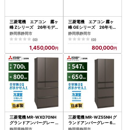
三菱電機 エアコン 霧ヶ
三菱電機 エアコン 霧ヶ
峰 Zシリーズ 26年モデ
峰 GEシリーズ 26年モデ
ル MSZ-ZW2826-W(1
ル MSZ-GE2826-W （1
静岡県静岡市
静岡県静岡市
0畳用/100V/ピュアホワイ
0畳用/100V/ピュアホワイ
(0)
(0)
ト) 【標準設置工事付】
ト） 【標準設置工事付】
1,450,000
800,000
【配送不可：沖縄・離島】
【配送不可：沖縄・離島】
三菱電機 MR-WXD70NH
三菱電機 MR-WZ55NH グ
グランドアンバーグレー 6
ランドアンバーグレー 6ド
ドア 観音開き 標準設置付
ア 観音開き 標準設置付【
静岡県静岡市
静岡県静岡市