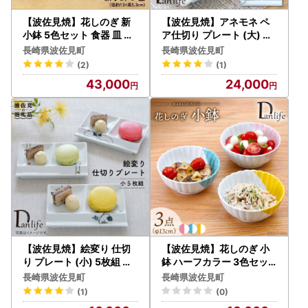
【波佐見焼】花しのぎ 新
【波佐見焼】アネモネ ペ
小鉢 5色セット 食器 皿 【
ア仕切り プレート (大) 食
団陶器】 [PB92] 波佐見焼
器 皿 【団陶器】 [PB38]
長崎県波佐見町
長崎県波佐見町
波佐見焼
(2)
(1)
43,000
24,000
【波佐見焼】絵変り 仕切
【波佐見焼】花しのぎ 小
り プレート (小) 5枚組 食
鉢 ハーフカラー 3色セッ
器 皿 【団陶器】 [PB28]
ト【団陶器】[PB206]
長崎県波佐見町
長崎県波佐見町
波佐見焼
(1)
(0)