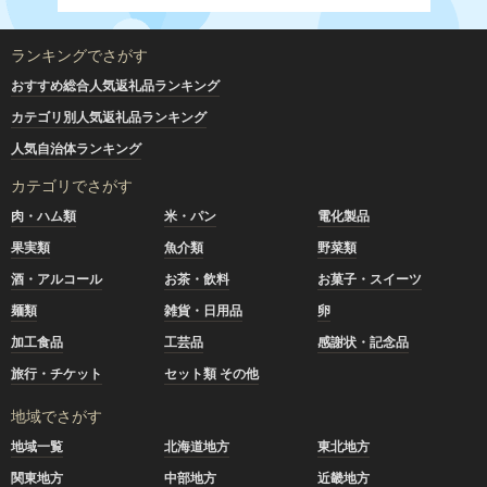
ランキングでさがす
おすすめ総合人気返礼品ランキング
カテゴリ別人気返礼品ランキング
人気自治体ランキング
カテゴリでさがす
肉・ハム類
米・パン
電化製品
果実類
魚介類
野菜類
酒・アルコール
お茶・飲料
お菓子・スイーツ
麺類
雑貨・日用品
卵
加工食品
工芸品
感謝状・記念品
旅行・チケット
セット類 その他
地域でさがす
地域一覧
北海道地方
東北地方
関東地方
中部地方
近畿地方