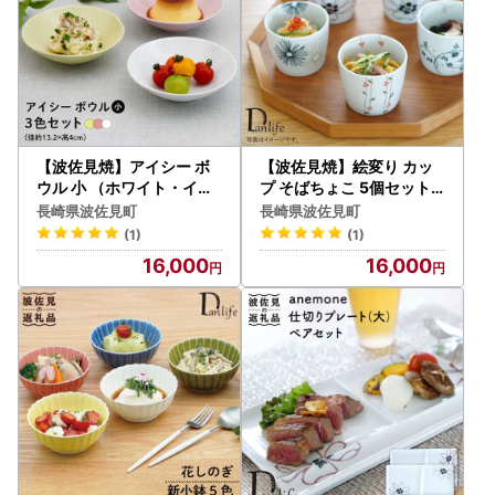
【波佐見焼】アイシー ボ
【波佐見焼】絵変り カッ
ウル 小 （ホワイト・イエ
プ そばちょこ 5個セット
ロー・ピンク） 3点セット
食器 皿 【団陶器】 [PB33
長崎県波佐見町
長崎県波佐見町
食器 皿 【団陶器】 [PB111
] 波佐見焼
(1)
(1)
] 波佐見焼
16,000
16,000