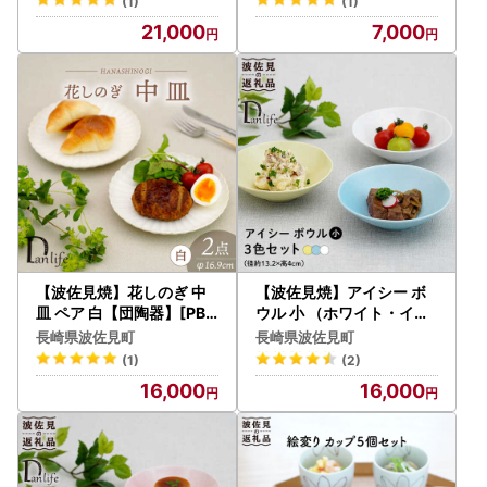
(1)
(1)
21,000
7,000
【波佐見焼】花しのぎ 中
【波佐見焼】アイシー ボ
皿 ペア 白【団陶器】[PB1
ウル 小 （ホワイト・イエ
75]
ロー・ブルー） 3点セット
長崎県波佐見町
長崎県波佐見町
食器 皿 【団陶器】 [PB112
(1)
(2)
] 波佐見焼
16,000
16,000