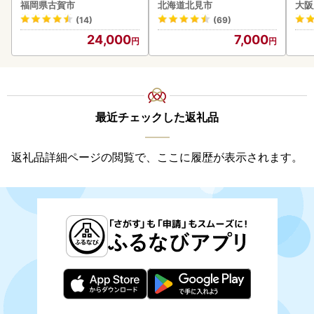
らい産 玉ねぎ Lサイズ 10k
福岡県古賀市
北海道北見市
大阪
g ( タマネギ たまねぎ 野菜
(14)
(69)
)【210-0003-2026】
24,000
7,000
最近チェックした返礼品
返礼品詳細ページの閲覧で、ここに履歴が表示されます。