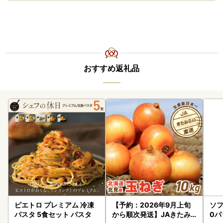
おすすめ返礼品
ピエトロ プレミアム 冷凍
【予約：2026年9月上旬
ソフ
パスタ 5食セット パスタ
から順次発送】JAきたみ
0パ