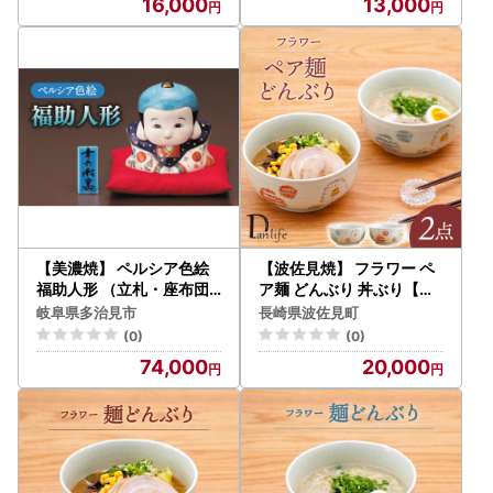
16,000
13,000
【美濃焼】 ペルシア色絵
【波佐見焼】 フラワー ペ
福助人形 （立札・座布団
ア麺 どんぶり 丼ぶり【団
付） 木箱入 多治見市/幸兵
陶器】[PB130]
岐阜県多治見市
長崎県波佐見町
衛窯 陶器 置物 縁起物 [TAI
(0)
(0)
017]
74,000
20,000