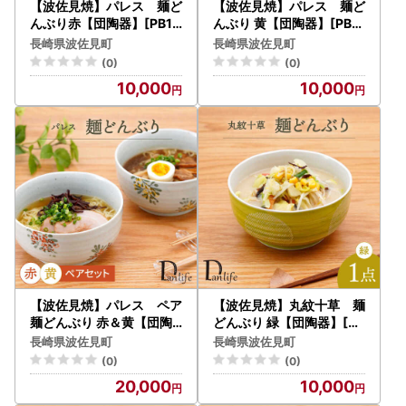
【波佐見焼】パレス 麺ど
【波佐見焼】パレス 麺ど
んぶり赤【団陶器】[PB13
んぶり 黄【団陶器】[PB1
3]
34]
長崎県波佐見町
長崎県波佐見町
(0)
(0)
10,000
10,000
【波佐見焼】パレス ペア
【波佐見焼】丸紋十草 麺
麺どんぶり 赤＆黄【団陶
どんぶり 緑【団陶器】[PB
器】[PB135]
142]
長崎県波佐見町
長崎県波佐見町
(0)
(0)
20,000
10,000