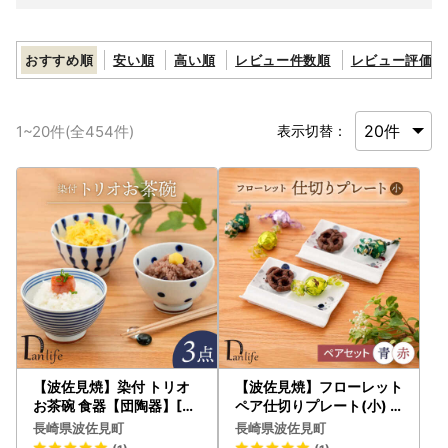
おすすめ順
安い順
高い順
レビュー件数順
レビュー評価順
1
~
20
件(全
454
件)
表示切替：
【波佐見焼】染付 トリオ
【波佐見焼】フローレット
お茶碗 食器【団陶器】[PB
ペア仕切りプレート(小)
129] 波佐見焼
青・赤【団陶器】[PB160]
長崎県波佐見町
長崎県波佐見町