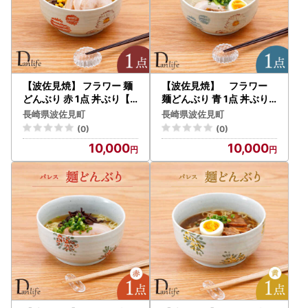
【波佐見焼】 フラワー 麺
【波佐見焼】 フラワー
どんぶり 赤 1点 丼ぶり【
麺どんぶり 青 1点 丼ぶり
団陶器】[PB131]
【団陶器】[PB132]
長崎県波佐見町
長崎県波佐見町
(0)
(0)
10,000
10,000