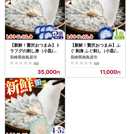
【新鮮！贅沢おつまみ】ト
【新鮮！贅沢おつまみ】ふ
ラフグの刺し身（小皿/約3
ぐ 刺身 ふぐ刺し（小皿/約
0g）×5枚 / とらふぐ 刺身
30g）×1枚 / とらふぐ 刺
長崎県南島原市
長崎県南島原市
紅葉おろし トラフグ ふぐ
身 紅葉おろし トラフグ ふ
(0)
(0)
フグ 河豚 刺し身 / 南島原
ぐ フグ 河豚 刺し身 ふぐ刺
35,000
11,000
市 / 株式会社 FUKUNOTA
し / 南島原市 / 株式会社 F
NE[SFJ002]
UKUNOTANE[SFJ034]