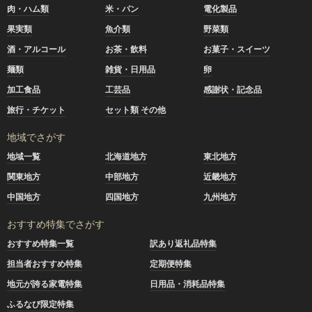
肉・ハム類
米・パン
電化製品
果実類
魚介類
野菜類
酒・アルコール
お茶・飲料
お菓子・スイーツ
麺類
雑貨・日用品
卵
加工食品
工芸品
感謝状・記念品
旅行・チケット
セット類 その他
地域でさがす
地域一覧
北海道地方
東北地方
関東地方
中部地方
近畿地方
中国地方
四国地方
九州地方
おすすめ特集でさがす
おすすめ特集一覧
訳あり返礼品特集
担当者おすすめ特集
定期便特集
地元が誇る家電特集
日用品・消耗品特集
ふるなび限定特集