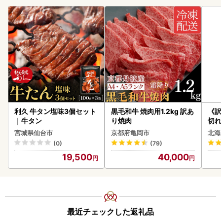
利久 牛タン塩味3個セット
黒毛和牛 焼肉用1.2kg 訳あ
《
｜牛タン
り焼肉
切れ
0g 
宮城県仙台市
京都府亀岡市
北海
(0)
(79)
19,500
40,000
最近チェックした返礼品