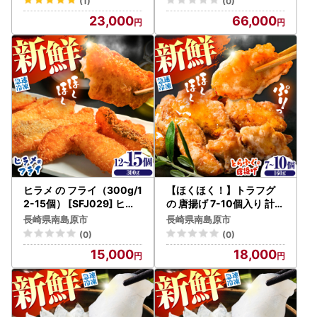
(1)
(0)
23,000
66,000
ヒラメ の フライ（300g/1
【ほくほく！】トラフグ
2-15個） [SFJ029] ヒラ
の 唐揚げ 7-10個入り 計1
メ
60g / 唐揚げ フグ ふぐ 河
長崎県南島原市
長崎県南島原市
豚 フライ わさび セット お
(0)
(0)
つまみ / 南島原市 / 株式会
15,000
18,000
社 FUKUNOTANE[SFJ02
8]