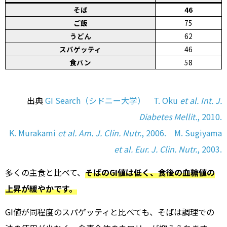
そば
46
ご飯
75
うどん
62
スパゲッティ
46
食パン
58
出典
GI Search（シドニー大学）
T. Oku
et al.
Int. J.
Diabetes Mellit.
, 2010.
K. Murakami
et al.
Am. J. Clin. Nutr.
, 2006.
M. Sugiyama
et al.
Eur. J. Clin. Nutr.
, 2003.
多くの主食と比べて、
そばのGI値は低く、食後の血糖値の
上昇が緩やかです。
GI値が同程度のスパゲッティと比べても、そばは調理での