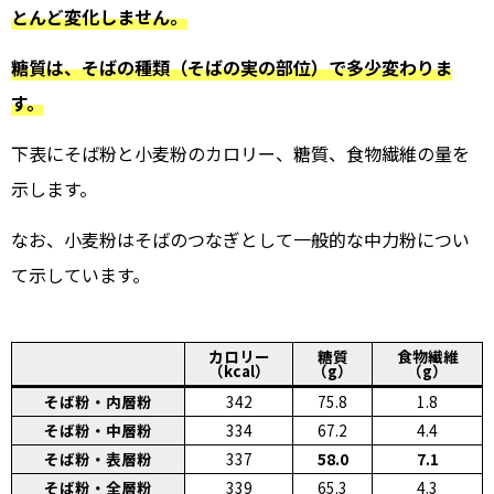
とんど変化しません。
糖質は、そばの種類（そばの実の部位）で多少変わりま
す。
下表にそば粉と小麦粉のカロリー、糖質、食物繊維の量を
示します。
なお、小麦粉はそばのつなぎとして一般的な中力粉につい
て示しています。
カロリー
糖質
食物繊維
（kcal）
（g）
（g）
そば粉・内層粉
342
75.8
1.8
そば粉・中層粉
334
67.2
4.4
そば粉・表層粉
337
58.0
7.1
そば粉・全層粉
339
65.3
4.3