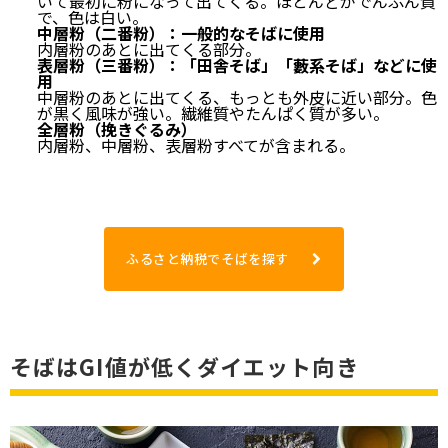
いて最初に粉になって出てくる。ほとんどがでんぷん質
で、色は白い。
中層粉（二番粉）：一般的なそばに使用
内層粉のあとに出てくる部分。
表層粉（三番粉）：「田舎そば」「藪系そば」などに使
用
中層粉のあとに出てくる、もっとも外皮に近い部分。色
が黒く風味が強い。繊維質やたんぱく質が多い。
全層粉（挽きぐるみ）
内層粉、中層粉、表層粉すべてが含まれる。
ふるさと納税でそばを探す
そばはGI値が低くダイエット向き