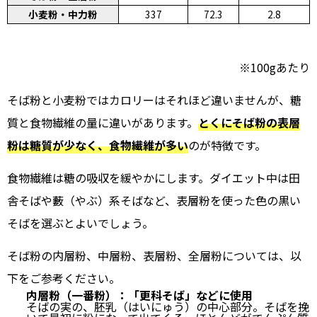
小麦粉・中力粉
337
72.3
2.8
※100gあたり
そば粉と小麦粉ではカロリーはそれほど違いませんが、糖
質と食物繊維の量に違いがあります。
とくにそば粉の表層
粉は糖質が少なく、食物繊維が多い
のが特徴です。
食物繊維は糖の吸収を緩やかにします。ダイエット中は田
舎そばや藪（やぶ）系そばなど、表層粉を使った色の黒い
そばを選ぶとよいでしょう。
そば粉の内層粉、中層粉、表層粉、全層粉については、以
下をご参考ください。
内層粉（一番粉）：「更科そば」などに使用
そばの実の、胚乳（はいにゅう）の中心部分。そばを挽