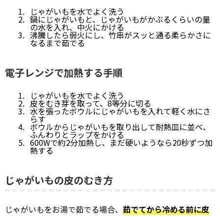
じゃがいもを水でよく洗う
鍋にじゃがいもと、じゃがいもがかぶるくらいの量
の水を入れ、中火にかける
沸騰したら弱火にし、竹串がスッと通る柔らかさに
なるまで茹でる
電子レンジで加熱する手順
じゃがいもを水でよく洗う
皮をむき芽を取って、8等分に切る
水を張ったボウルにじゃがいもを入れて軽く水にさ
らす
ボウルからじゃがいもを取り出して耐熱皿に並べ、
ふんわりとラップをかける
600Wで約2分加熱し、まだ硬いようなら20秒ずつ加
熱する
じゃがいもの皮のむき方
じゃがいもをお湯で茹でる場合、
茹でてから冷める前に皮