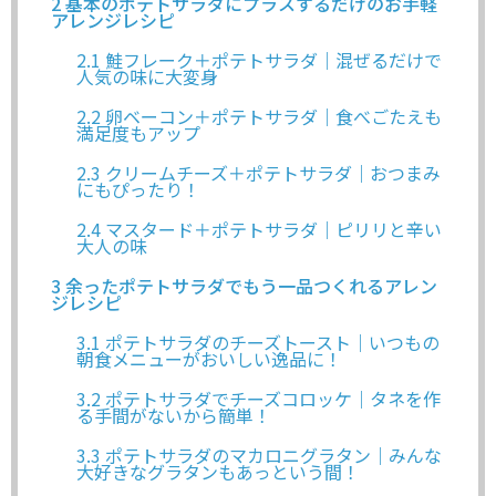
2
基本のポテトサラダにプラスするだけのお手軽
アレンジレシピ
2.1
鮭フレーク＋ポテトサラダ｜混ぜるだけで
人気の味に大変身
2.2
卵ベーコン＋ポテトサラダ｜食べごたえも
満足度もアップ
2.3
クリームチーズ＋ポテトサラダ｜おつまみ
にもぴったり！
2.4
マスタード＋ポテトサラダ｜ピリリと辛い
大人の味
3
余ったポテトサラダでもう一品つくれるアレン
ジレシピ
3.1
ポテトサラダのチーズトースト｜いつもの
朝食メニューがおいしい逸品に！
3.2
ポテトサラダでチーズコロッケ｜タネを作
る手間がないから簡単！
3.3
ポテトサラダのマカロニグラタン｜みんな
大好きなグラタンもあっという間！