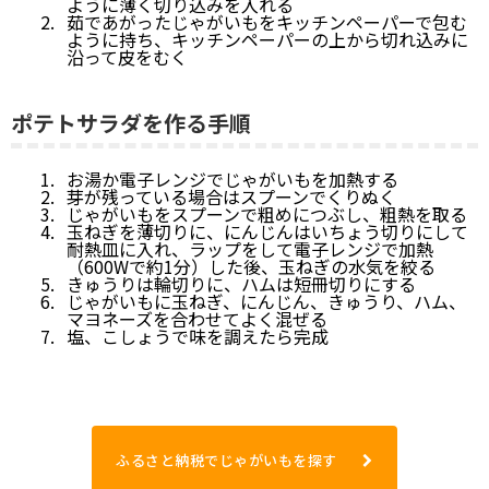
ように薄く切り込みを入れる
茹であがったじゃがいもをキッチンペーパーで包む
ように持ち、キッチンペーパーの上から切れ込みに
沿って皮をむく
ポテトサラダを作る手順
お湯か電子レンジでじゃがいもを加熱する
芽が残っている場合はスプーンでくりぬく
じゃがいもをスプーンで粗めにつぶし、粗熱を取る
玉ねぎを薄切りに、にんじんはいちょう切りにして
耐熱皿に入れ、ラップをして電子レンジで加熱
（600Wで約1分）した後、玉ねぎの水気を絞る
きゅうりは輪切りに、ハムは短冊切りにする
じゃがいもに玉ねぎ、にんじん、きゅうり、ハム、
マヨネーズを合わせてよく混ぜる
塩、こしょうで味を調えたら完成
ふるさと納税でじゃがいもを探す