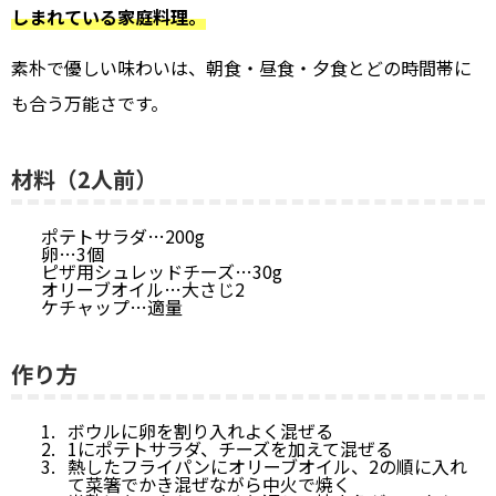
しまれている家庭料理。
素朴で優しい味わいは、朝食・昼食・夕食とどの時間帯に
も合う万能さです。
材料（2人前）
ポテトサラダ…200g
卵…3個
ピザ用シュレッドチーズ…30g
オリーブオイル…大さじ2
ケチャップ…適量
作り方
ボウルに卵を割り入れよく混ぜる
1にポテトサラダ、チーズを加えて混ぜる
熱したフライパンにオリーブオイル、2の順に入れ
て菜箸でかき混ぜながら中火で焼く