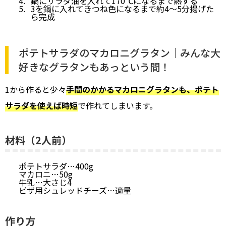
鍋にサラダ油を入れて170℃になるまで熱する
3を鍋に入れてきつね色になるまで約4～5分揚げた
ら完成
ポテトサラダのマカロニグラタン｜みんな大
好きなグラタンもあっという間！
1から作ると少々
手間のかかるマカロニグラタンも、ポテト
サラダを使えば時短
で作れてしまいます。
材料（2人前）
ポテトサラダ…400g
マカロニ…50g
牛乳…大さじ4
ピザ用シュレッドチーズ…適量
作り方