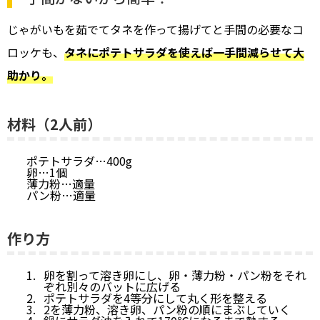
じゃがいもを茹でてタネを作って揚げてと手間の必要なコ
ロッケも、
タネにポテトサラダを使えば一手間減らせて大
助かり。
材料（2人前）
ポテトサラダ…400g
卵…1個
薄力粉…適量
パン粉…適量
作り方
卵を割って溶き卵にし、卵・薄力粉・パン粉をそれ
ぞれ別々のバットに広げる
ポテトサラダを4等分にして丸く形を整える
2を薄力粉、溶き卵、パン粉の順にまぶしていく