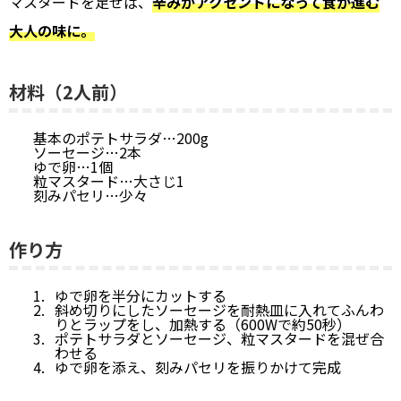
マスタードを足せば、
辛みがアクセントになって食が進む
大人の味に。
材料（2人前）
基本のポテトサラダ…200g
ソーセージ…2本
ゆで卵…1個
粒マスタード…大さじ1
刻みパセリ…少々
作り方
ゆで卵を半分にカットする
斜め切りにしたソーセージを耐熱皿に入れてふんわ
りとラップをし、加熱する（600Wで約50秒）
ポテトサラダとソーセージ、粒マスタードを混ぜ合
わせる
ゆで卵を添え、刻みパセリを振りかけて完成