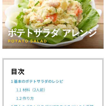
目次
1
基本のポテトサラダのレシピ
1.1
材料（2人前）
1.2
作り方