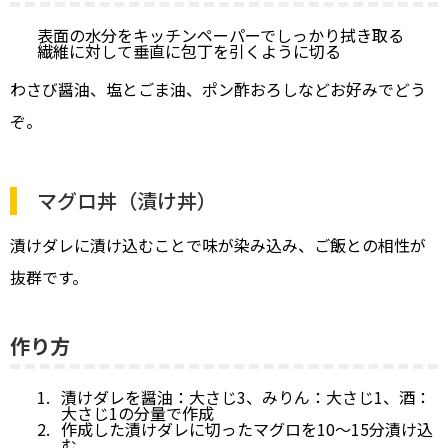
表面の水分をキッチンペーパーでしっかり拭き取る
繊維に対して垂直に包丁を引くように切る
わさび醤油、塩とごま油、ポン酢おろしなどお好みでどう
ぞ。
マグロ丼（漬け丼）
漬けダレに漬け込むことで味が染み込み、ご飯との相性が
抜群です。
作り方
漬けダレを醤油：大さじ3、みりん：大さじ1、酒：
大さじ1の分量で作成
作成した漬けダレに切ったマグロを10〜15分漬け込
む