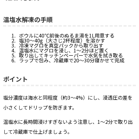
温塩水解凍の手順
ボウルに40℃前後のぬるま湯を1L用意する
塩30〜40g（大さじ2杯程度）を溶かす
冷凍マグロを真空パックから取り出す
温塩水にマグロを浸し、1〜2分ほど置く
取り出してキッチンペーパーで水気を拭き取る
ラップで包み、冷蔵庫で20〜30分寝かせて完成
ポイント
塩分濃度は海水と同程度（約3〜4%）にし、浸透圧の差を
小さくしてドリップを防ぎます。
温塩水に長時間浸けすぎないよう注意し、1〜2分で取り出
して冷蔵庫で仕上げましょう。