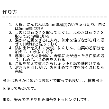
作り方
大根、にんじんは3mm厚程度のいちょう切り、白菜
は5mm幅に切る
しめじは石づきを取ってほぐし、えのきは石づきを
取って2cm幅に切る
温かいご飯をざるに入れ、流水を注ぎながら軽く混
ぜて10秒ほど洗っておく
鍋に出汁を入れて大根、にんじん、白菜の芯部分を
加えて、中火にかける
沸騰したら火を弱め、野菜に火が通ったら白菜の残
り、しめじ、えのきを入れる
ご飯を加えて煮えたらしょうゆと塩で味付けする
溶き卵を回しかけ、火を止めて全体を軽く混ぜたら
完成
出汁はあらかじめかつおなどで取っても良いし、粉末出汁
を使ってもOKです。
また、好みでネギや刻み海苔をトッピングしても。