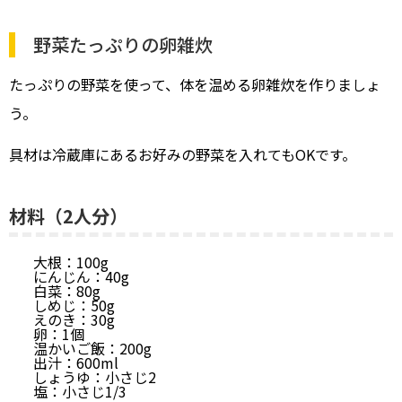
野菜たっぷりの卵雑炊
たっぷりの野菜を使って、体を温める卵雑炊を作りましょ
う。
具材は冷蔵庫にあるお好みの野菜を入れてもOKです。
材料（2人分）
大根：100g
にんじん：40g
白菜：80g
しめじ：50g
えのき：30g
卵：1個
温かいご飯：200g
出汁：600ml
しょうゆ：小さじ2
塩：小さじ1/3