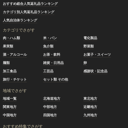
おすすめ総合人気返礼品ランキング
カテゴリ別人気返礼品ランキング
人気自治体ランキング
カテゴリでさがす
肉・ハム類
米・パン
電化製品
果実類
魚介類
野菜類
酒・アルコール
お茶・飲料
お菓子・スイーツ
麺類
雑貨・日用品
卵
加工食品
工芸品
感謝状・記念品
旅行・チケット
セット類 その他
地域でさがす
地域一覧
北海道地方
東北地方
関東地方
中部地方
近畿地方
中国地方
四国地方
九州地方
おすすめ特集でさがす