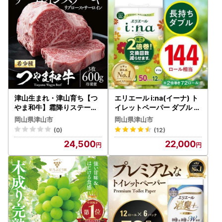
津山生まれ・津山育ち【つ
エリエール i:na(イーナ) ト
やま和牛】霜降りステーキ(
イレットペーパー ダブル 12
リブロース・サーロイン)
R×6パック(72個)【配送不
岡山県津山市
岡山県津山市
600g(3枚)【配送不可地域
可地域：離島・北海道・沖
(0)
(12)
：離島】【1030616】
縄県】【1352853】
24,500
22,000