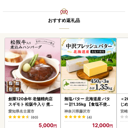
おすすめ返礼品
創業120余年 老舗精肉店
無塩バター 北海道産 バタ
＜2
スギモト 松阪牛入り 煮込
ー 計1.35kg 【食塩不使用
じ
み ハンバーグ 110g×4枚
】
ロイ
愛知県名古屋市
神奈川県藤沢市
宮崎
惣菜 お取り寄せ グルメ ハ
K00
(60)
(4)
ンバーグ 冷凍
5,000
12,000