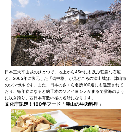
日本三大平山城のひとつで、地上から45mにも及ぶ荘厳な石垣
と、2005年に復元した「備中櫓」が見どころの津山城は、津山市
のシンボルです。また、日本のさくら名所100選にも選定されて
おり、毎年春になると約千本のソメイヨシノがまるで雲海のよう
に咲き誇り、西日本有数の桜の名所になります。
文化庁認定！100年フード「津山の牛肉料理」