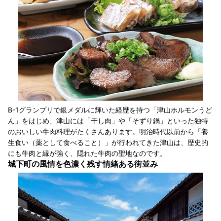
B-1グランプリで銀メダルに輝いた経歴を持つ「津山ホルモンうど
ん」をはじめ、津山には「干し肉」や「そずり鍋」といった独特
のおいしい牛肉料理がたくさんあります。明治時代以前から「養
生食い（薬として食べること）」が行われてきた津山は、歴史的
にも牛肉と縁が強く、隠れた牛肉の聖地なのです。
城下町の風情を色濃く残す情緒ある街並み