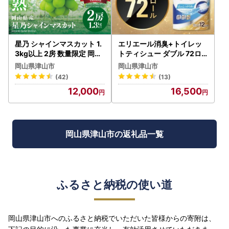
星乃 シャインマスカット 1.
エリエール消臭+トイレッ
3kg以上 2房 数量限定 岡山
トティシュー ダブル 72ロ
県産 ぶどう フルーツ 人気
ール(12ロール×6パック) ト
岡山県津山市
岡山県津山市
ぶどう【配送不可地域：離
イレットペーパー【配送不
(42)
(13)
島・北海道・沖縄県】【14
可地域：離島・北海道・沖
12,000
16,500
18979】
縄県】【1574780】
岡山県津山市の返礼品一覧
ふるさと納税の使い道
岡山県津山市へのふるさと納税でいただいた皆様からの寄附は、