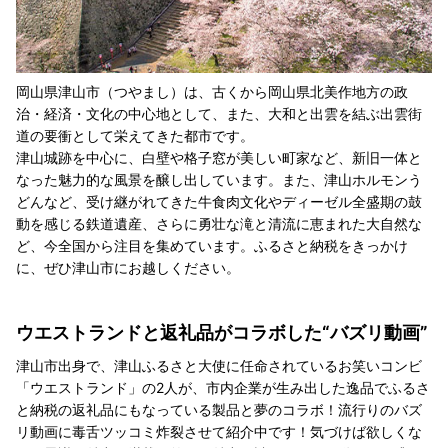
岡山県津山市（つやまし）は、古くから岡山県北美作地方の政
治・経済・文化の中心地として、また、大和と出雲を結ぶ出雲街
道の要衝として栄えてきた都市です。
津山城跡を中心に、白壁や格子窓が美しい町家など、新旧一体と
なった魅力的な風景を醸し出しています。また、津山ホルモンう
どんなど、受け継がれてきた牛食肉文化やディーゼル全盛期の鼓
動を感じる鉄道遺産、さらに勇壮な滝と清流に恵まれた大自然な
ど、今全国から注目を集めています。ふるさと納税をきっかけ
に、ぜひ津山市にお越しください。
ウエストランドと返礼品がコラボした“バズリ動画”
津山市出身で、津山ふるさと大使に任命されているお笑いコンビ
「ウエストランド」の2人が、市内企業が生み出した逸品でふるさ
と納税の返礼品にもなっている製品と夢のコラボ！流行りのバズ
リ動画に毒舌ツッコミ炸裂させて紹介中です！気づけば欲しくな