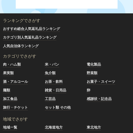
ランキングでさがす
おすすめ総合人気返礼品ランキング
カテゴリ別人気返礼品ランキング
人気自治体ランキング
カテゴリでさがす
肉・ハム類
米・パン
電化製品
果実類
魚介類
野菜類
酒・アルコール
お茶・飲料
お菓子・スイーツ
麺類
雑貨・日用品
卵
加工食品
工芸品
感謝状・記念品
旅行・チケット
セット類 その他
地域でさがす
地域一覧
北海道地方
東北地方