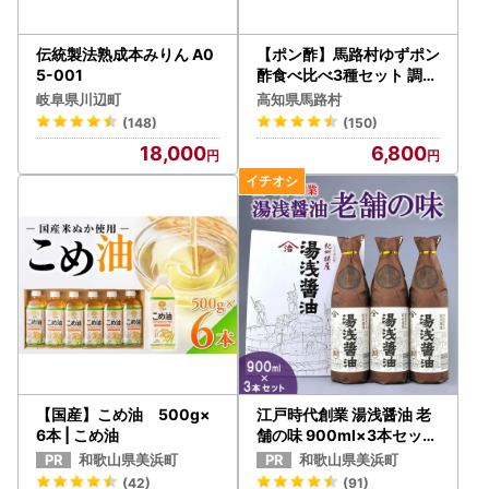
伝統製法熟成本みりん A0
【ポン酢】馬路村ゆずポン
5-001
酢食べ比べ3種セット 調味
料 柚子
岐阜県川辺町
高知県馬路村
(148)
(150)
18,000
6,800
【国産】こめ油 500g×
江戸時代創業 湯浅醤油 老
6本 | こめ油
舗の味 900ml×3本セット
（ギフト包装・紙袋付き）
和歌山県美浜町
和歌山県美浜町
| 醤油
(42)
(91)