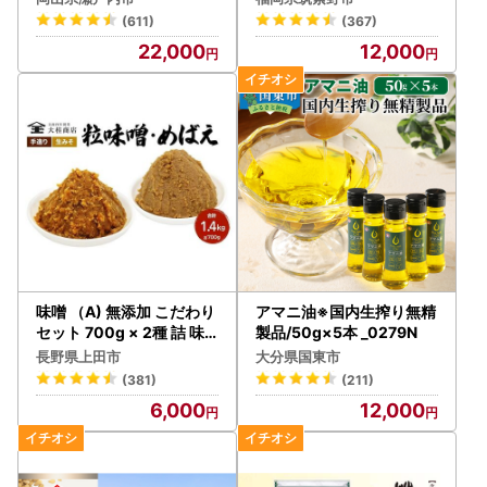
(611)
(367)
22,000
12,000
味噌 （A) 無添加 こだわり
アマニ油※国内生搾り無精
セット 700g × 2種 詰 味
製品/50g×5本 _0279N
噌
長野県上田市
大分県国東市
(381)
(211)
6,000
12,000