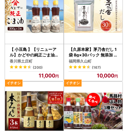
【 小豆島 】【リニューア
【久原本家】茅乃舎だし 1
ル】かどやの純正ごま油3
袋 8g×30パック 無添加 粉
00ｇ×3本セット 小豆島
末だし 焼きあご
香川県土庄町
福岡県久山町
オリジナルラベル 食用油
(200)
(167)
調味料
11,000
10,000