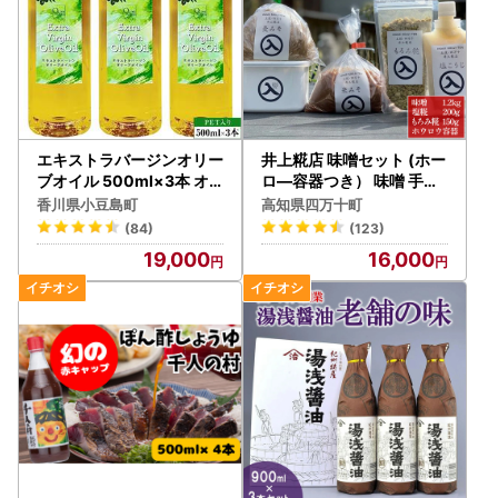
エキストラバージンオリー
井上糀店 味噌セット (ホー
ブオイル 500ml×3本 オ
ロ—容器つき） 味噌 手作
リーブオイル 食用油
り 無添加 国産大豆 ／Lik-
香川県小豆島町
高知県四万十町
A03
(84)
(123)
19,000
16,000