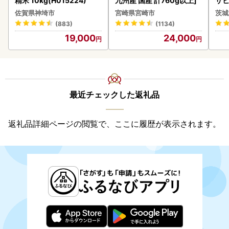
精米 10kg(H015224)
九州産 国産 計760g以上]
サヒ
本 
佐賀県神埼市
宮崎県宮崎市
茨城
守
(883)
(1134)
19,000
24,000
最近チェックした返礼品
返礼品詳細ページの閲覧で、ここに履歴が表示されます。