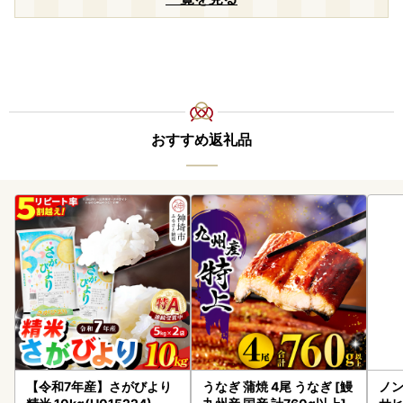
おすすめ返礼品
【令和7年産】さがびより
うなぎ 蒲焼 4尾 うなぎ [鰻
ノン