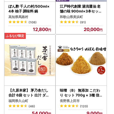
ぽん酢 千人の村/500ml×
江戸時代創業 湯浅醤油 老
4本 柚子 調味料 鍋
舗の味 900ml×3本セット
（ギフト包装・紙袋付き）
高知県馬路村
和歌山県美浜町
| 醤油
(108)
(91)
12,800
20,000
【久原本家】 茅乃舎だし
味噌 （B） 無添加 こだわ
合計 6袋 セット 出汁 ダシ
り セット 700g × 3種 信
無添加 粉末だし
州 味噌
福岡県久山町
長野県上田市
(46)
(120)
54,000
9,000