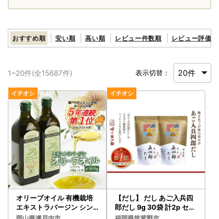
おすすめ順
安い順
高い順
レビュー件数順
レビュー評価順
1
~
20
件(全
15687
件)
表示切替：
オリーブオイル 有機栽培
【だし】 だし あご入兵四
エキストラバージン シン
郎だし 9g 30袋 計2p セッ
グル 2本 オリーブオイル
ト 21760217
岡山県瀬戸内市
福岡県筑紫野市