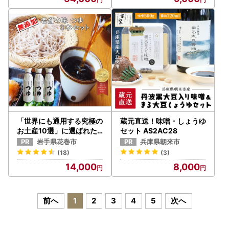
「世界にも通用する究極の
蔵元直送！味噌・しょうゆ
お土産10選」に選ばれた
セット AS2AC28
老舗の味 つゆ500ml 3
岩手県花巻市
兵庫県朝来市
本セット 佐々長醸造 【77
(18)
(3)
3】
14,000
8,000
前へ
1
2
3
4
5
次へ