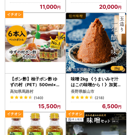
11,000
20,000
【ポン酢】柚子ポン酢 ゆ
味噌 2kg 《うまいみそ汁
ずの村（PET）500ml×6
はこの味噌から！》加賀屋
本 調味料
醸造（Au-001）
高知県馬路村
長野県飯山市
(140)
(218)
15,500
6,500