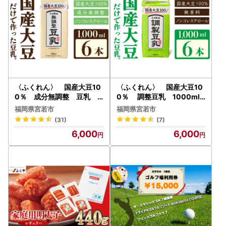
〈ふくれん〉 国産大豆10
〈ふくれん〉 国産大豆10
0％ 成分無調整 豆乳 1
0％ 調整豆乳 1000ml×
000ml×6本 [M242-4P]
6本 [M277P-2] 飲料
福岡県宮若市
福岡県宮若市
飲料 イソフラボン ソ
イソフラボン ソイ 健康
(31)
(7)
イ 健康 たんぱく質
たんぱく質
6,000
6,000