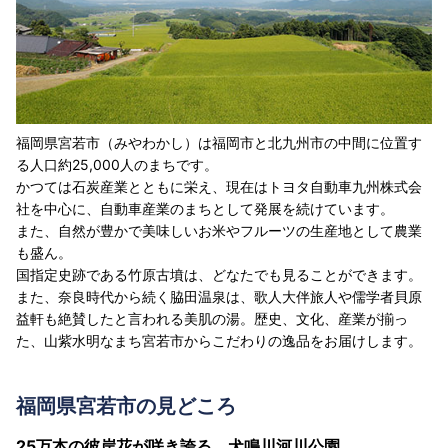
福岡県宮若市（みやわかし）は福岡市と北九州市の中間に位置す
る人口約25,000人のまちです。
かつては石炭産業とともに栄え、現在はトヨタ自動車九州株式会
社を中心に、自動車産業のまちとして発展を続けています。
また、自然が豊かで美味しいお米やフルーツの生産地として農業
も盛ん。
国指定史跡である竹原古墳は、どなたでも見ることができます。
また、奈良時代から続く脇田温泉は、歌人大伴旅人や儒学者貝原
益軒も絶賛したと言われる美肌の湯。歴史、文化、産業が揃っ
た、山紫水明なまち宮若市からこだわりの逸品をお届けします。
福岡県宮若市の見どころ
25万本の彼岸花が咲き誇る 犬鳴川河川公園