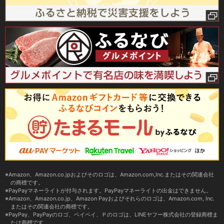
Amazon、Amazon.co.jpおよびそのロゴは、Amazon.com,Inc.またはその関連会社
の商標です。
PayPayマネーライトが付与されます。PayPayマネーライトの出金はできません。
Amazon、Amazon.co.jp、Amazon Payおよびそれらのロゴは、Amazon.com, Inc.
またはその関連会社の商標です。
PayPay、PayPayのロゴ、ペイペイ、Ｐのロゴは、LINEヤフー株式会社の登録商標ま
たは商標です。