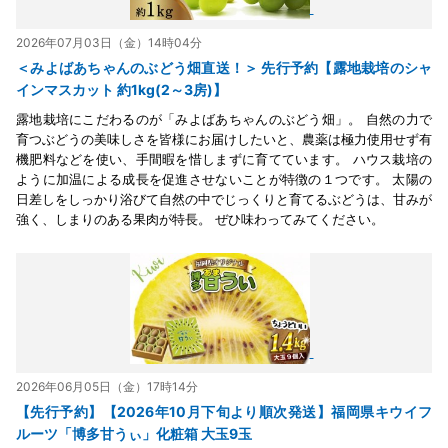
2026年07月03日（金）14時04分
＜みよばあちゃんのぶどう畑直送！＞ 先行予約【露地栽培のシャ
インマスカット 約1kg(2～3房)】
露地栽培にこだわるのが「みよばあちゃんのぶどう畑」。 自然の力で
育つぶどうの美味しさを皆様にお届けしたいと、農薬は極力使用せず有
機肥料などを使い、手間暇を惜しまずに育てています。 ハウス栽培の
ように加温による成長を促進させないことが特徴の１つです。 太陽の
日差しをしっかり浴びて自然の中でじっくりと育てるぶどうは、甘みが
強く、しまりのある果肉が特長。 ぜひ味わってみてください。
2026年06月05日（金）17時14分
【先行予約】【2026年10月下旬より順次発送】福岡県キウイフ
ルーツ「博多甘うぃ」化粧箱 大玉9玉