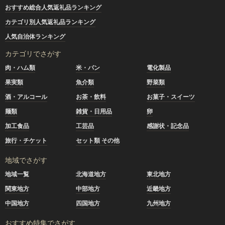
おすすめ総合人気返礼品ランキング
カテゴリ別人気返礼品ランキング
人気自治体ランキング
カテゴリでさがす
肉・ハム類
米・パン
電化製品
果実類
魚介類
野菜類
酒・アルコール
お茶・飲料
お菓子・スイーツ
麺類
雑貨・日用品
卵
加工食品
工芸品
感謝状・記念品
旅行・チケット
セット類 その他
地域でさがす
地域一覧
北海道地方
東北地方
関東地方
中部地方
近畿地方
中国地方
四国地方
九州地方
おすすめ特集でさがす