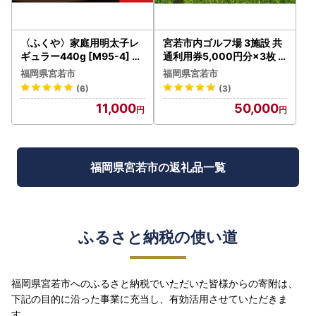
〈ふくや〉家庭用明太子レ
宮若市内ゴルフ場 3施設 共
ギュラー440g [M95-4] め
通利用券5,000円分×3枚
んたい 明太 魚卵 海鮮 ご飯
合計15,000円分 [M46]
福岡県宮若市
福岡県宮若市
おかず 小分け 切れ子 人気
ゴルフ プレー 食事 チケッ
(6)
(3)
便利 おすすめ ランキング
ト 誕生日プレゼント 父の日
11,000
50,000
福岡 博多
祖父 クーポン スポーツ 体
験 福岡県
福岡県宮若市の返礼品一覧
ふるさと納税の使い道
福岡県宮若市へのふるさと納税でいただいた皆様からの寄附は、
下記の目的に沿った事業に充当し、有効活用させていただきま
す。