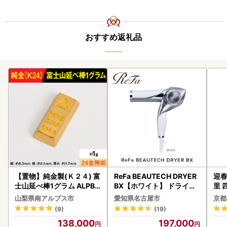
おすすめ返礼品
【置物】純金製(Ｋ２４) 富
ReFa BEAUTECH DRYER
迎春
士山延べ棒1グラム ALPBK
BX【ホワイト】 ドライヤ
里 
180
ー 美容 家電 ドライヤー リ
20
山梨県南アルプス市
愛知県名古屋市
京都
ファ
(9)
(19)
138,000
197,000