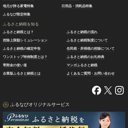
地元が誇る家電特集
日用品・消耗品特集
ふるなび限定特集
ふるさと納税を知る
ふるさと納税とは？
ふるさと納税の流れ
控除上限額シミュレーション
ふるさと納税制度について
ふるさと納税の確定申告
住民税・所得税の控除について
ワンストップ特例制度とは？
ふるさと納税のお礼特典
寄附金の使い道
マンガふるさと納税
企業版ふるさと納税とは
よくあるご質問・お問い合わせ
ふるなびオリジナルサービス