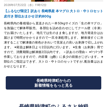
2026年07月22日（水）11時12分
【ふるなび限定】訳あり 長崎県産 本マグロ 大トロ・中トロセット
皮付き 部位おまかせ 計約800g
長崎県内の養殖場から直送された一本50kgサイズの「生の本マグロ」
を漁協にて解体即販売。 各部位を詰め合わせにしてクール便（冷凍）
でお届けいたします。 地元では生のまま食しますが、地方発送分はお
届けまで時間がかかりますので一旦冷凍処理します。 解体後すぐに冷
凍することで解凍後の発色がきれいで見栄えの良いお刺身で召し上がれ
ます。 ※発送は解体日より2日以内に行います。 ※生食（お刺身）用で
すので、消費期限は解凍後2日以内です。 ＜訳ありの理由＞ ※1つ1つ手
作業しておりますので、内容量（g数）に多少の前後がございます。 ※
部位のご指定はできず、大トロ・中トロのセットですが､配合量はおま
かせとなります。
長崎県時津町からの
新着情報をもっと見る
長崎県時津町のふるさと納税