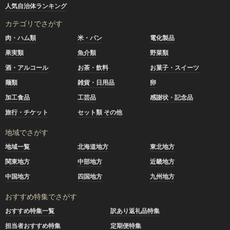
人気自治体ランキング
カテゴリでさがす
肉・ハム類
米・パン
電化製品
果実類
魚介類
野菜類
酒・アルコール
お茶・飲料
お菓子・スイーツ
麺類
雑貨・日用品
卵
加工食品
工芸品
感謝状・記念品
旅行・チケット
セット類 その他
地域でさがす
地域一覧
北海道地方
東北地方
関東地方
中部地方
近畿地方
中国地方
四国地方
九州地方
おすすめ特集でさがす
おすすめ特集一覧
訳あり返礼品特集
担当者おすすめ特集
定期便特集