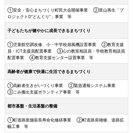
①安全・安心まちづくり町民大会開催事業 ②里山再生「プ
ロジェクトD”どんぐり”」事業 等
子どもたちが健やかに成長できるまちづくり
①児童館空調改修、小・中学校扇風機設置事業 ②教育支援
員・ICT支援員配置事業 ③心の教室相談員・学校教育相談員
配置事業 ④教育支援センター設置事業 等
高齢者が健康で快適に生活できるまちづくり
①高齢者生きがいづくり事業 ②緊急通報システム事業
③ごみ搬出支援ボランティア事業 等
都市基盤・生活基盤の整備
①町道路面舗装長寿命化修繕事業 ②町道路肩補修、道路拡
幅工事 等