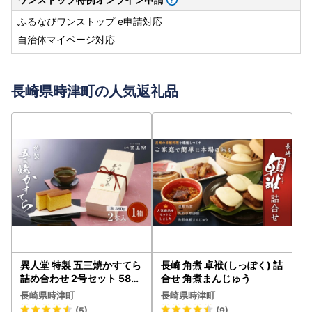
ふるなびワンストップ e申請対応
自治体マイページ対応
長崎県時津町の人気返礼品
異人堂 特製 五三焼かすてら
長崎 角煮 卓袱(しっぽく) 詰
詰め合わせ 2号セット 580
合せ 角煮まんじゅう
g×2本
長崎県時津町
長崎県時津町
(5)
(9)