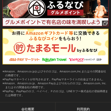
Amazon、Amazon.co.jpおよびそのロゴは、Amazon.com,Inc.またはその関連会社
の商標です。
PayPayマネーライトが付与されます。PayPayマネーライトの出金はできません。
Amazon、Amazon.co.jp、Amazon Payおよびそれらのロゴは、Amazon.com, Inc.
またはその関連会社の商標です。
PayPay、PayPayのロゴ、ペイペイ、Ｐのロゴは、LINEヤフー株式会社の登録商標ま
たは商標です。
会社概要
利用規約