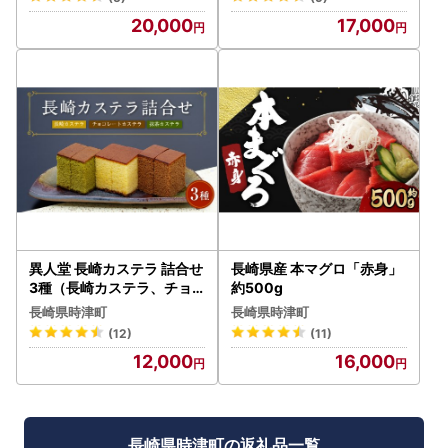
20,000
17,000
異人堂 長崎カステラ 詰合せ
長崎県産 本マグロ「赤身」
3種（長崎カステラ、チョ
約500g
コ、抹茶）
長崎県時津町
長崎県時津町
(12)
(11)
12,000
16,000
長崎県時津町の返礼品一覧