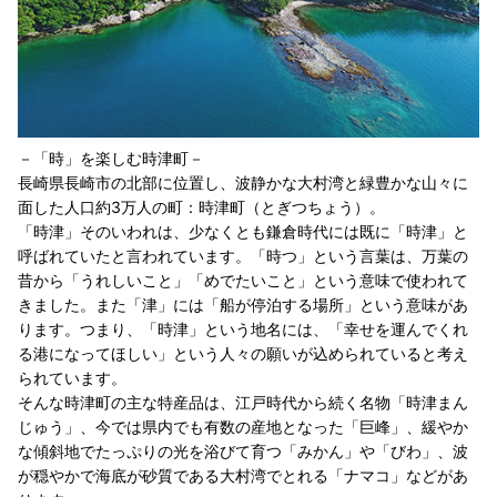
－「時」を楽しむ時津町－
長崎県長崎市の北部に位置し、波静かな大村湾と緑豊かな山々に
面した人口約3万人の町：時津町（とぎつちょう）。
「時津」そのいわれは、少なくとも鎌倉時代には既に「時津」と
呼ばれていたと言われています。「時つ」という言葉は、万葉の
昔から「うれしいこと」「めでたいこと」という意味で使われて
きました。また「津」には「船が停泊する場所」という意味があ
ります。つまり、「時津」という地名には、「幸せを運んでくれ
る港になってほしい」という人々の願いが込められていると考え
られています。
そんな時津町の主な特産品は、江戸時代から続く名物「時津まん
じゅう」、今では県内でも有数の産地となった「巨峰」、緩やか
な傾斜地でたっぷりの光を浴びて育つ「みかん」や「びわ」、波
が穏やかで海底が砂質である大村湾でとれる「ナマコ」などがあ