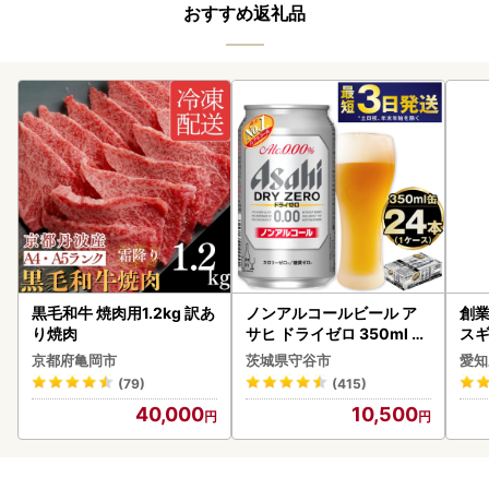
おすすめ返礼品
黒毛和牛 焼肉用1.2kg 訳あ
ノンアルコールビール ア
創業
り焼肉
サヒ ドライゼロ 350ml 24
スギ
本 ノンアル ビール asashi
み 
京都府亀岡市
茨城県守谷市
愛知
守谷市
惣菜
(79)
(415)
ンバ
40,000
10,500