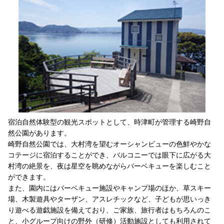
宿泊自然体験型の観光スポットとして、時津町が管理する崎野自
然公園があります。
崎野自然公園では、大村湾を望むオーシャンビューの色鮮やかな
コテージに宿泊することができ、バルコニーでは眼下に広がる大
村湾の絶景を、夜は星空を眺めながらバーベキューを楽しむこと
ができます。
また、園内にはバーベキュー施設やキャンプ場のほか、草スキー
場、木製遊具やターザン、アスレチックなど、子どもが思いっき
り遊べる遊戯施設を備えており、ご家族、旅行者はもちろんのこ
と、小グループ向けの野外（研修）活動施設としても利用されて