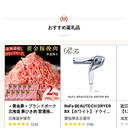
おすすめ返礼品
＜黄金豚＞ブランドポーク
ReFa BEAUTECH DRYER
近
北海道 豚ひき肉 普通挽き
BX【ホワイト】 ドライヤ
【1
200g 10パック 計2kg
ー 美容 家電 ドライヤー リ
】【
北海道伊達市
愛知県名古屋市
滋賀
ファ
(23)
(19)