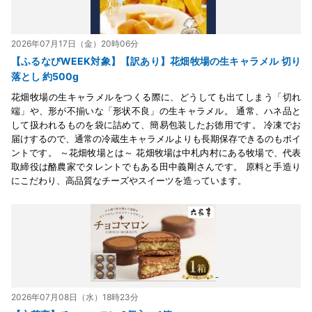
2026年07月17日（金）20時06分
【ふるなびWEEK対象】【訳あり】花畑牧場の生キャラメル 切り
落とし 約500g
花畑牧場の生キャラメルをつくる際に、どうしても出てしまう「切れ
端」や、形が不揃いな「形状不良」の生キャラメル。 通常、ハネ品と
して扱われるものを袋に詰めて、簡易包装したお徳用です。 冷凍でお
届けするので、通常の冷蔵生キャラメルよりも長期保存できるのもポイ
ントです。 ～花畑牧場とは～ 花畑牧場は中札内村にある牧場で、代表
取締役は酪農家でタレントでもある田中義剛さんです。 原料と手造り
にこだわり、高品質なチーズやスイーツを造っています。
2026年07月08日（水）18時23分