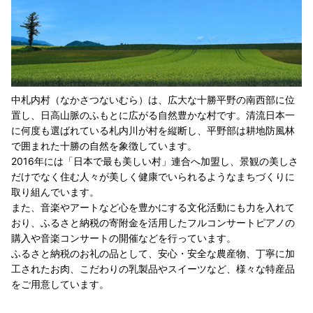
中札内村（なかさつないむら）は、広大な十勝平野の南西部に位
置し、日高山脈のふもとに広がる自然豊かな村です。清流日本一
に何度も選ばれている札内川が村を縦断し、平野部は耕地防風林
で囲まれた十勝の自然を象徴しています。
2016年には「日本で最も美しい村」連合へ加盟し、景観の美しさ
だけでなく住む人々が美しく健康でいられるようなまちづくりに
取り組んでいます。
また、音楽やアートなど心を豊かにする文化活動にも力を入れて
おり、ふるさと納税の寄附金を活用したフルコンサートピアノの
購入や音楽コンサートの開催などを行っています。
ふるさと納税のお礼の品として、安心・安全な農産物、丁寧に加
工されたお肉、こだわりの乳製品やスイーツなど、様々な特産品
をご用意しています。