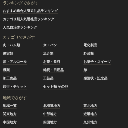
ランキングでさがす
おすすめ総合人気返礼品ランキング
カテゴリ別人気返礼品ランキング
人気自治体ランキング
カテゴリでさがす
肉・ハム類
米・パン
電化製品
果実類
魚介類
野菜類
酒・アルコール
お茶・飲料
お菓子・スイーツ
麺類
雑貨・日用品
卵
加工食品
工芸品
感謝状・記念品
旅行・チケット
セット類 その他
地域でさがす
地域一覧
北海道地方
東北地方
関東地方
中部地方
近畿地方
中国地方
四国地方
九州地方