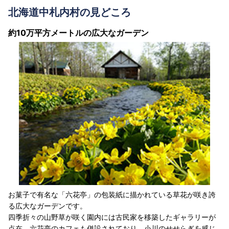
北海道中札内村の見どころ
約10万平方メートルの広大なガーデン
お菓子で有名な「六花亭」の包装紙に描かれている草花が咲き誇
る広大なガーデンです。
四季折々の山野草が咲く園内には古民家を移築したギャラリーが
点在。六花亭のカフェも併設されており、小川のせせらぎを感じ