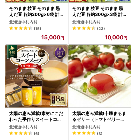
そのまま 枝豆 そのまま 黒
そのまま 枝豆 そのまま 黒
えだ豆 各約300g×6袋 計約
えだ豆 各約300g×3袋 計約
3.6kg 計12袋 [D1-4C]
1.8kg 計6袋 [D1-5C]
北海道中札内村
北海道中札内村
(15)
(23)
15,000
10,000
太陽の恵み満載!素材にこだ
太陽の恵み満載!十勝まるま
わった手作りスイートコー
るゼリー（トマトベリー）
ンスープ[E1-2C]
とカラフルなミニトマトゼ
北海道中札内村
北海道中札内村
リー10個セット[E1-3B]
(6)
(3)