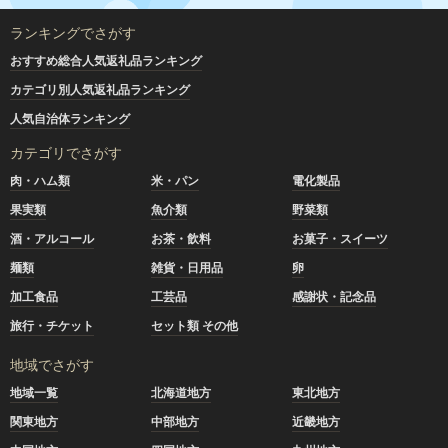
ランキングでさがす
おすすめ総合人気返礼品ランキング
カテゴリ別人気返礼品ランキング
人気自治体ランキング
カテゴリでさがす
肉・ハム類
米・パン
電化製品
果実類
魚介類
野菜類
酒・アルコール
お茶・飲料
お菓子・スイーツ
麺類
雑貨・日用品
卵
加工食品
工芸品
感謝状・記念品
旅行・チケット
セット類 その他
地域でさがす
地域一覧
北海道地方
東北地方
関東地方
中部地方
近畿地方