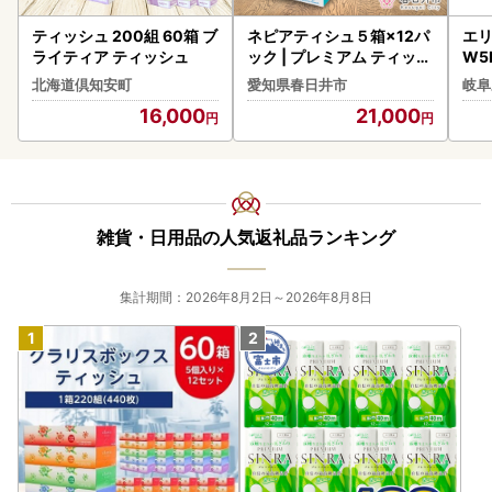
ティッシュ 200組 60箱 ブ
ネピアティシュ５箱×12パ
エリ
ライティア ティッシュ
ック | プレミアム ティッシ
W5P×
ュ ティッシュペーパー
00
北海道倶知安町
愛知県春日井市
岐阜
シ
16,000
21,000
雑貨・日用品の人気返礼品ランキング
集計期間：2026年8月2日～2026年8月8日