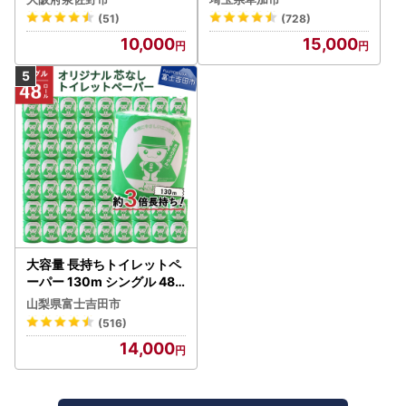
(51)
(728)
10,000
15,000
大容量 長持ちトイレットペ
ーパー 130m シングル 48R
芯なし 3倍巻 トイレット
山梨県富士吉田市
(516)
14,000