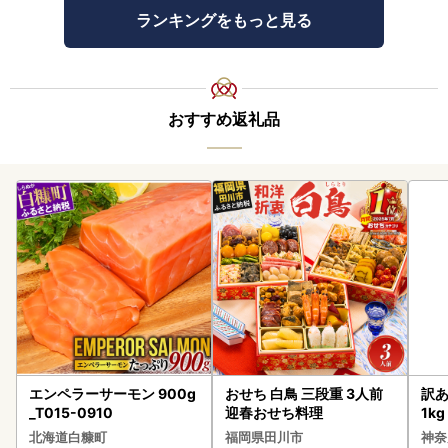
ランキングをもっと見る
おすすめ返礼品
エンペラーサーモン 900g
おせち 白鳥 三段重 3人前
訳あ
_T015-0910
迎春おせち料理
1k
北海道白糠町
福岡県田川市
神奈