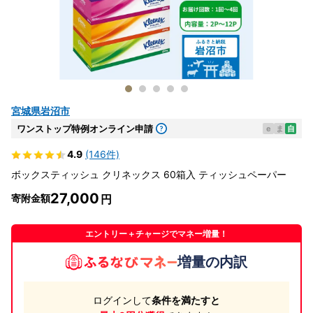
宮城県岩沼市
ワンストップ特例オンライン申請
e
ま
自
4.9
(146件)
ボックスティッシュ クリネックス 60箱入 ティッシュペーパー
27,000
寄附金額
エントリー＋チャージでマネー増量！
増量の内訳
ログインして
条件を満たすと