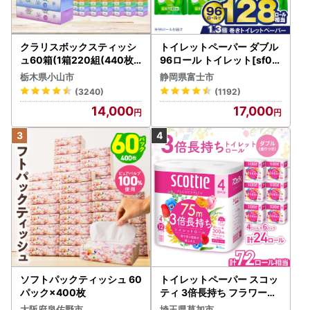
クラリスボックスティッシ
トイレットペーパー ダブル
ュ60箱(1箱220組(440枚))
96ロール トイレット[sf00
(5個入り×12セット)【配送
1-012]
栃木県小山市
静岡県富士市
不可地域：離島・沖縄県】
(3240)
(1192)
【1256759】
14,000
17,000
ソフトパックティッシュ 60
トイレットペーパー スコッ
パック×400枚
ティ 3倍長持ち フラワーパ
ック 4ロール×6P
大阪府泉佐野市
埼玉県草加市