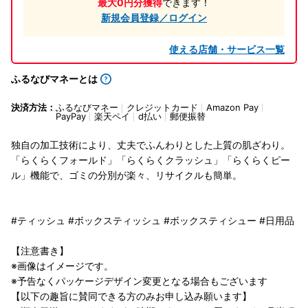
最大0円分獲得
できます！
新規会員登録／ログイン
使える店舗・サービス一覧
ふるなびマネーとは
決済方法：
ふるなびマネー
クレジットカード
Amazon Pay
PayPay
楽天ペイ
d払い
郵便振替
独自の加工技術により、丈夫でふんわりとした上質の肌ざわり。
「らくらくフォールド」「らくらくクラッシュ」「らくらくピー
ル」機能で、ゴミの分別が楽々、リサイクルも簡単。
#ティッシュ #ボックスティッシュ #ボックスティシュー #日用品
【注意書き】
※画像はイメージです。
※予告なくパッケージデザイン変更となる場合もございます
【以下の趣旨に賛同できる方のみお申し込み願います】