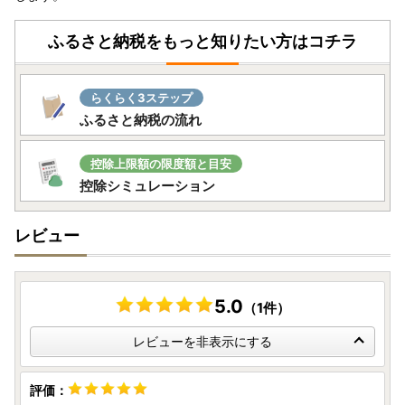
※未開封・未使用であっても、メーカー保証の期間は変わり
ません
ふるさと納税をもっと知りたい方はコチラ
保証期間内に故障や不具合が生じた場合は、保証規定にした
がって修理や交換等の方法でご対応となりますので、アイリ
スオーヤマ公式HP内「お客様サポート・お問合せ」或いは
らくらく3ステップ
同梱されている保証書に記載の連絡先までお問い合わせくだ
ふるさと納税の流れ
さい。
～問い合わせについて～
控除上限額の限度額と目安
控除シミュレーション
JTBふるさと納税コールセンター
TEL：0120-426-371
レビュー
お問い合わせフォーム：https://faq.furu-po.com/helpdes
k?category_id=231&site_domain=furusato
営業時間：10：00～17：00（1/1～1/3を除く）
商品不具合などのお問い合わせも、こちらのお問い合わせ先
5.0
（1件）
までご連絡をお願い致します。
レビューへの書き込みでは対応できませんのでご了承願いま
レビューを非表示にする
す