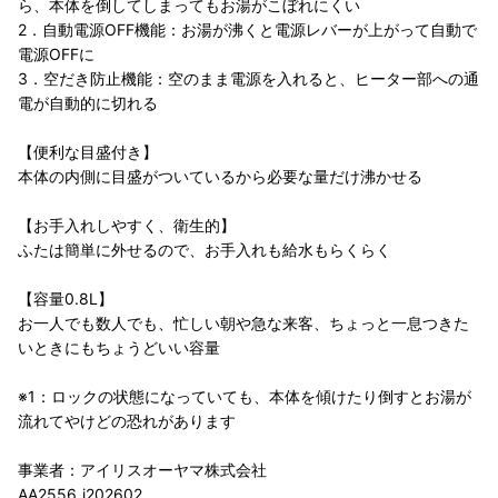
ら、本体を倒してしまってもお湯がこぼれにくい
2．自動電源OFF機能：お湯が沸くと電源レバーが上がって自動で
電源OFFに
3．空だき防止機能：空のまま電源を入れると、ヒーター部への通
電が自動的に切れる
【便利な目盛付き】
本体の内側に目盛がついているから必要な量だけ沸かせる
【お手入れしやすく、衛生的】
ふたは簡単に外せるので、お手入れも給水もらくらく
【容量0.8L】
お一人でも数人でも、忙しい朝や急な来客、ちょっと一息つきた
いときにもちょうどいい容量
※1：ロックの状態になっていても、本体を傾けたり倒すとお湯が
流れてやけどの恐れがあります
事業者：アイリスオーヤマ株式会社
AA2556_i202602