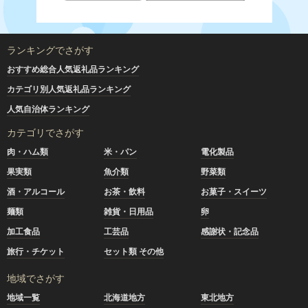
ランキングでさがす
おすすめ総合人気返礼品ランキング
カテゴリ別人気返礼品ランキング
人気自治体ランキング
カテゴリでさがす
肉・ハム類
米・パン
電化製品
果実類
魚介類
野菜類
酒・アルコール
お茶・飲料
お菓子・スイーツ
麺類
雑貨・日用品
卵
加工食品
工芸品
感謝状・記念品
旅行・チケット
セット類 その他
地域でさがす
地域一覧
北海道地方
東北地方