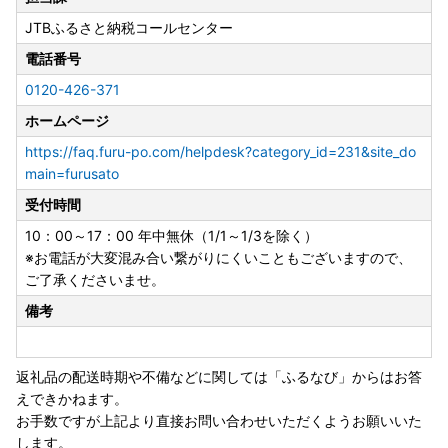
早期納品や納期日指定、数か月先の納品希望等のご要望はお
JTBふるさと納税コールセンター
受けできません。
お届けまでに２～４か月かかる場合がございます。
電話番号
※配送に関するお問い合わせ（ご不在日や長期不在のご予定
0120-426-371
がある場合）は、ご寄附後に下記問い合わせフォームまたは
JTBふるさと納税コールセンターまでお電話にてご連絡いた
ホームページ
だけますようお願いいたします。
https://faq.furu-po.com/helpdesk?category_id=231&site_do
（ご希望にそえない場合はご了承くださいませ）
main=furusato
受付時間
◆アイリスオーヤマ製品について◆
※「組み立て不要」の記載がないものは、お客様組み立てと
10：00～17：00 年中無休（1/1～1/3を除く）
なっております。（工具は入っておりません）
※お電話が大変混み合い繋がりにくいこともございますので、
※メーカー保証は、アイリスオーヤマの規定に準じます。
ご了承くださいませ。
（詳細はアイリスオーヤマ公式HP内「お客様サポート・お
備考
問合せ」で検索ください）
※ふるさと納税では領収証がございませんので、寄附受領証
明書を保管ください。
返礼品の配送時期や不備などに関しては「ふるなび」からはお答
※保証期間の開始日は、返礼品のお届け日から対象といたし
えできかねます。
ます。
お手数ですが上記より直接お問い合わせいただくようお願いいた
※保証適用外品もありますことご承知おきください。
します。