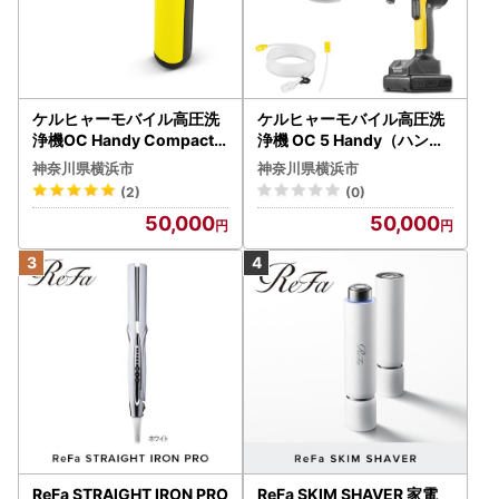
ケルヒャーモバイル高圧洗
ケルヒャーモバイル高圧洗
浄機OC Handy Compact
浄機 OC 5 Handy（ハンデ
（ハンディエア） APV000
ィジェット） APV0006
神奈川県横浜市
神奈川県横浜市
7
(2)
(0)
50,000
50,000
ReFa STRAIGHT IRON PRO
ReFa SKIM SHAVER 家電