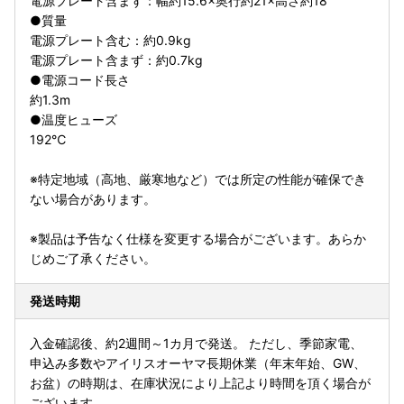
電源プレート含まず：幅約15.6×奥行約21×高さ約18
●質量
電源プレート含む：約0.9kg
電源プレート含まず：約0.7kg
●電源コード長さ
約1.3m
●温度ヒューズ
192℃
※特定地域（高地、厳寒地など）では所定の性能が確保でき
ない場合があります。
※製品は予告なく仕様を変更する場合がございます。あらか
じめご了承ください。
発送時期
入金確認後、約2週間～1カ月で発送。 ただし、季節家電、
申込み多数やアイリスオーヤマ長期休業（年末年始、GW、
お盆）の時期は、在庫状況により上記より時間を頂く場合が
ございます。