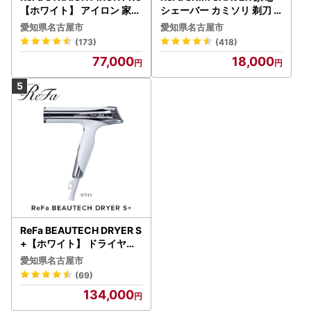
【ホワイト】 アイロン 家電
シェーバー カミソリ 剃刀
美容 リファ アイロン
シェーバー
愛知県名古屋市
愛知県名古屋市
(173)
(418)
77,000
18,000
ReFa BEAUTECH DRYER S
+【ホワイト】 ドライヤー
美容 家電 ドライヤー リフ
愛知県名古屋市
ァ
(69)
134,000