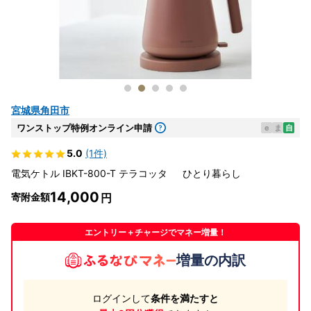
宮城県角田市
ワンストップ特例オンライン申請
e
ま
自
5.0
(1件)
電気ケトル IBKT-800-T テラコッタ ひとり暮らし
14,000
寄附金額
エントリー＋チャージでマネー増量！
増量の内訳
ログインして
条件を満たすと