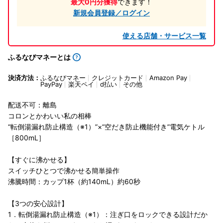
最大0円分獲得
できます！
新規会員登録／ログイン
使える店舗・サービス一覧
ふるなびマネーとは
決済方法：
ふるなびマネー
クレジットカード
Amazon Pay
PayPay
楽天ペイ
d払い
その他
配送不可：離島
コロンとかわいい私の相棒
“転倒湯漏れ防止構造（※1）”×“空だき防止機能付き”電気ケトル
［800mL］
【すぐに沸かせる】
スイッチひとつで沸かせる簡単操作
沸騰時間：カップ1杯（約140mL）約60秒
【3つの安心設計】
1．転倒湯漏れ防止構造（※1）：注ぎ口をロックできる設計だか