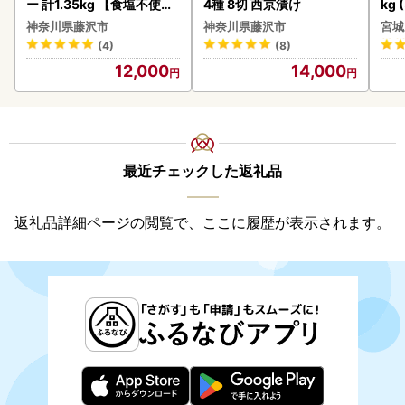
ー 計1.35kg 【食塩不使用
4種 8切 西京漬け
kg 
】
神奈川県藤沢市
神奈川県藤沢市
宮城
(4)
(8)
12,000
14,000
最近チェックした返礼品
返礼品詳細ページの閲覧で、ここに履歴が表示されます。