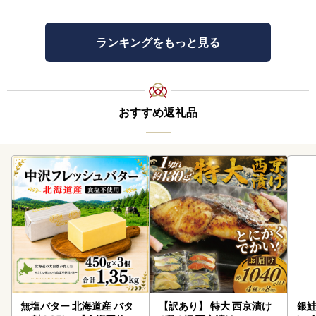
ランキングをもっと見る
おすすめ返礼品
無塩バター 北海道産 バタ
【訳あり】 特大 西京漬け
銀鮭